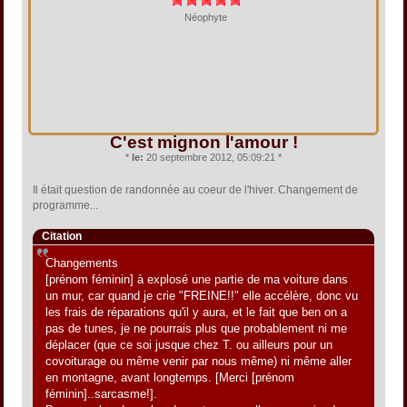
Néophyte
C'est mignon l'amour !
*
le:
20 septembre 2012, 05:09:21 *
Il était question de randonnée au coeur de l'hiver. Changement de
programme...
Citation
Changements
[prénom féminin] à explosé une partie de ma voiture dans
un mur, car quand je crie "FREINE!!" elle accélère, donc vu
les frais de réparations qu'il y aura, et le fait que ben on a
pas de tunes, je ne pourrais plus que probablement ni me
déplacer (que ce soi jusque chez T. ou ailleurs pour un
covoiturage ou même venir par nous même) ni même aller
en montagne, avant longtemps. [Merci [prénom
féminin]..sarcasme!].