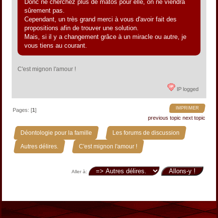
Donc ne cherchez plus de matos pour elle, on ne viendra
sûrement pas.
Cependant, un très grand merci à vous d'avoir fait des
propositions afin de trouver une solution.
Mais, si il y a changement grâce à un miracle ou autre, je
vous tiens au courant.
C'est mignon l'amour !
IP logged
IMPRIMER
Pages: [
1
]
previous topic
next topic
»
»
Déontologie pour la famille
Les forums de discussion
»
Autres délires.
C'est mignon l'amour !
Aller à: