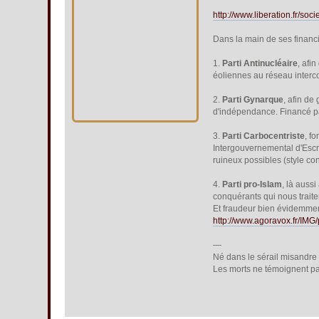
http://www.liberation.fr/so
Dans la main de ses financi
1.
Parti Antinucléaire
, afi
éoliennes au réseau interc
2.
Parti Gynarque
, afin de
d'indépendance. Financé p
3.
Parti Carbocentriste
, f
Intergouvernemental d'Escro
ruineux possibles (style c
4.
Parti pro-Islam
, là auss
conquérants qui nous traiten
Et fraudeur bien évidemment
http://www.agoravox.fr/IMG
—
Né dans le sérail misandre v
Les morts ne témoignent pas