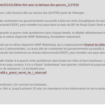
ciete/2014/11/06/en-finir-avec-la-fabrique-des-garcons_1137816
ers, Libé réussit à être au service des QUATRE partis de l'étranger :
n de contraindre les gouvernements successifs à faire les choix énergétiques les pl
onnecté ERDF), pour remettre nos pays dans la main de BP, de Royal Dutch Shell et
 garantir la guerre civile quotidienne dans chaque famille, et affaiblir définitivemen
ar la même oligarchie WWF-Bilderberg, Rockefeller notamment.
ondé par la même oligarchie WWF-Bilderberg, qui a soigneusement
financé les déb
cs Carbocentristes. Lui aussi afin de contraindre les gouvernements successifs à f
onnecter des éoliennes au réseau interconnecté ERDF), pour remettre nos pays dans
i afin d'aider à la guerre civile quotidienne dans toutes les villes et leurs banlieues
t en pays conquis. Il n'y a d'Islam "authentique" que guerrier, intolérant et jusqu'au
, de naissance. Ce fut étudié pour.
/pdf/Le_grand_secret_de_l_islam.pdf
ictimaire, j'en connais les turpitudes.
. Moi si, jusqu'à présent. Et cela, les imposteurs et les tortionnaires ne me le par