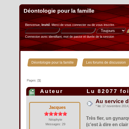
Déontologie pour la famille
Bienvenue,
Invité
. Merci de
vous connecter
ou de
vous inscrire
.
Connexion avec identifiant, mot de passe et durée de la session
»
Déontologie pour la famille
Les forums de discussion
Pages: [
1
]
Auteur
Lu 82077 fo
Au service d
*
le:
17 novembre 2014, 
Jacques
Très fier, un gynarq
Néophyte
(c'est à dire en cla
Messages: 29