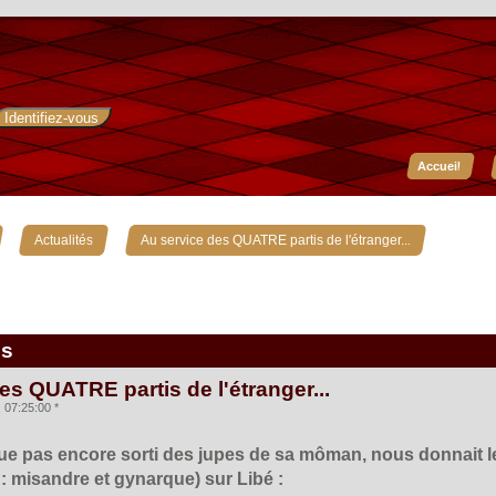
Accueil
»
»
Actualités
Au service des QUATRE partis de l'étranger...
is
es QUATRE partis de l'étranger...
07:25:00 *
ue pas encore sorti des jupes de sa môman, nous donnait le l
ir : misandre et gynarque) sur Libé :