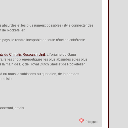
us absurdes et les plus ruineux possibles (style connecter des
 de Rockefeller.
t le pays, le rendre incapable de toute réaction cohérente
uts du Climatic Research Unit
, à l'origine du Gang
aire les choix énergétiques les plus absurdes et les plus
 la main de BP, de Royal Dutch Shell et de Rockefeller.
. Là où nous la subissons au quotidien, de la part des
boutiste.
donneront jamais.
IP logged