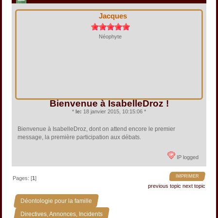
Jacques
Néophyte
Bienvenue à IsabelleDroz !
*
le:
18 janvier 2015, 10:15:06 *
Bienvenue à IsabelleDroz, dont on attend encore le premier
message, la première participation aux débats.
IP logged
IMPRIMER
Pages: [
1
]
previous topic
next topic
»
Déontologie pour la famille
»
Directives, Annonces, Incidents