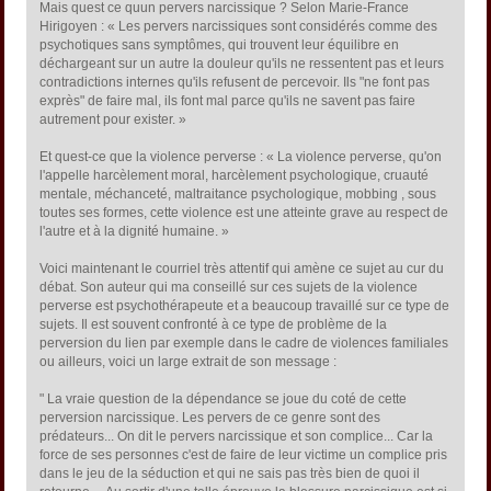
Mais quest ce quun pervers narcissique ? Selon Marie-France
Hirigoyen : « Les pervers narcissiques sont considérés comme des
psychotiques sans symptômes, qui trouvent leur équilibre en
déchargeant sur un autre la douleur qu'ils ne ressentent pas et leurs
contradictions internes qu'ils refusent de percevoir. Ils "ne font pas
exprès" de faire mal, ils font mal parce qu'ils ne savent pas faire
autrement pour exister. »
Et quest-ce que la violence perverse : « La violence perverse, qu'on
l'appelle harcèlement moral, harcèlement psychologique, cruauté
mentale, méchanceté, maltraitance psychologique, mobbing , sous
toutes ses formes, cette violence est une atteinte grave au respect de
l'autre et à la dignité humaine. »
Voici maintenant le courriel très attentif qui amène ce sujet au cur du
débat. Son auteur qui ma conseillé sur ces sujets de la violence
perverse est psychothérapeute et a beaucoup travaillé sur ce type de
sujets. Il est souvent confronté à ce type de problème de la
perversion du lien par exemple dans le cadre de violences familiales
ou ailleurs, voici un large extrait de son message :
" La vraie question de la dépendance se joue du coté de cette
perversion narcissique. Les pervers de ce genre sont des
prédateurs... On dit le pervers narcissique et son complice... Car la
force de ses personnes c'est de faire de leur victime un complice pris
dans le jeu de la séduction et qui ne sais pas très bien de quoi il