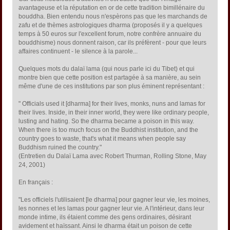
avantageuse et la réputation en or de cette tradition bimillénaire du
bouddha. Bien entendu nous n'espèrons pas que les marchands de
zafu et de thèmes astrologiques dharma (proposés il y a quelques
temps à 50 euros sur l'excellent forum, notre confrère annuaire du
bouddhisme) nous donnent raison, car ils préfèrent - pour que leurs
affaires continuent - le silence à la parole...
Quelques mots du dalaï lama (qui nous parle ici du Tibet) et qui
montre bien que cette position est partagée à sa manière, au sein
même d'une de ces institutions par son plus éminent représentant :
" Officials used it [dharma] for their lives, monks, nuns and lamas for
their lives. Inside, in their inner world, they were like ordinary people,
lusting and hating. So the dharma became a poison in this way.
When there is too much focus on the Buddhist institution, and the
country goes to waste, that's what it means when people say
Buddhism ruined the country."
(Entretien du Dalaï Lama avec Robert Thurman, Rolling Stone, May
24, 2001)
En français :
"Les officiels l'utilisaient [le dharma] pour gagner leur vie, les moines,
les nonnes et les lamas pour gagner leur vie. A l'intérieur, dans leur
monde intime, ils étaient comme des gens ordinaires, désirant
avidement et haïssant. Ainsi le dharma était un poison de cette