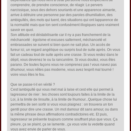
dépendance qui nous lient à cette personne nous empêchent de
comprendre, de prendre conscience, de réagir. Le pervers
narcissique, sous des dehors souriants et une apparence aimante,
arrive à détruire une personne par des paroles dhumiliation, des
ambiguïtés, des mots qui tuent, des situations qui ont lapparence de
la normalité mais que lon sent confusément illogiques sans vraiment
savoir en quoi.
Son attitude est déstabilisante car il ny a pas franchement de la
méchanceté : égoïsme et excuses salternent, méchanceté et
embrassades se suivent si bien quon ne sait plus. Un accès de
fureur ici, un regard angélique ou surpris tout de suite après. On vous
fait un cadeau tout de suite après une crasse. Si vous restez dans le
dépit, vous devenez le ou la rancunière. Si vous doutez, vous êtes
parano. De toutes façons vous ne comprenez pas ! vous navez pas
dhumour, vous nêtes pas moderne, vous avez lesprit mal tourné !
voire vous êtes le fou.
Que se passe-t-il en vérité ?
Cest lambiguïté qui vous met mal à laise et cest elle qui permet à
lagresseur de nier : les choses sont toujours faites à la limite de la
Loi, à la limite de linsulte, à la limite de lhumour...Quelque chose lui
permettra de sen sortir si vous vous plaignez : on trouvera un ton
gentil pour dire une crasse. Un mot damour dit sans amour, ou dans
la même phrase deux affirmations contradictoires etc. Et puis,
lagresseur se présente toujours comme souffrant plus que vous. Ça
pleure, ça se plaint, ça se lamente...ça vous vole la vedette quand
vous avez envie de parler de vous.