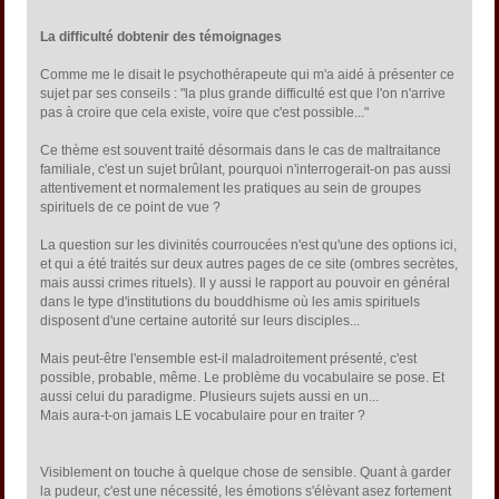
La difficulté dobtenir des témoignages
Comme me le disait le psychothérapeute qui m'a aidé à présenter ce
sujet par ses conseils : "la plus grande difficulté est que l'on n'arrive
pas à croire que cela existe, voire que c'est possible..."
Ce thème est souvent traité désormais dans le cas de maltraitance
familiale, c'est un sujet brûlant, pourquoi n'interrogerait-on pas aussi
attentivement et normalement les pratiques au sein de groupes
spirituels de ce point de vue ?
La question sur les divinités courroucées n'est qu'une des options ici,
et qui a été traités sur deux autres pages de ce site (ombres secrètes,
mais aussi crimes rituels). Il y aussi le rapport au pouvoir en général
dans le type d'institutions du bouddhisme où les amis spirituels
disposent d'une certaine autorité sur leurs disciples...
Mais peut-être l'ensemble est-il maladroitement présenté, c'est
possible, probable, même. Le problème du vocabulaire se pose. Et
aussi celui du paradigme. Plusieurs sujets aussi en un...
Mais aura-t-on jamais LE vocabulaire pour en traiter ?
Visiblement on touche à quelque chose de sensible. Quant à garder
la pudeur, c'est une nécessité, les émotions s'élèvant asez fortement