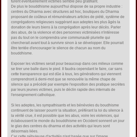
furent éventuellement victimes semble peu gratifiant.
De plus le bouddhisme aujourd'hui dispose de sa propre industrie :
centres du Dharma avec structures ad hoc, boutiques du Dharma
proposant de coûteux et rémunérateurs articles de piété, système de
congrégations religieuses suggérant aux adeptes les plus âgés la
donation de leurs biens à la congrégation après leur décès. Parler
des abus, de la violence et des personnes victimisées n'intéresse
pas du tout on le comprendra une communauté plurielle qui
chercherait avant tout à survivre sinon à se développer. Elle pourrait
être tentée d'encourager le silence de chacun au nom du
bouddhisme.
Exposer les victimes serait pour beaucoup dans ces milieux comme
se tirer une balle dans le pied. Il faudra cependant le faire, car sans
cette transparence qui est dûe à tous, les générations qui viennent
comprendront à demi-mot que se renouvèle la même chape de
silence qui a précédé par exemple l'exposition des pratique secrètes
par leurs jeunes victimes, puis le déclin rapide des internats de
l'enseignement catholique.
Si les adeptes, les sympathisants et les bénévoles du boudhisme
continuent de laisser pourrir la situation, préférant la loi du silence à
la vérité crue, il est possible que les abus, voire les violences, qui
éclaboussent le monde du bouddhisme en Occident sonnent un jour
le glas des centres du dharma et des activités qui leurs sont
désormais liées.
Car cette nébuleuse d'activités n'est basée que sur l'image