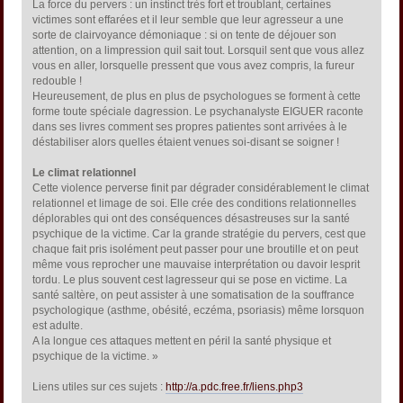
La force du pervers : un instinct très fort et troublant, certaines
victimes sont effarées et il leur semble que leur agresseur a une
sorte de clairvoyance démoniaque : si on tente de déjouer son
attention, on a limpression quil sait tout. Lorsquil sent que vous allez
vous en aller, lorsquelle pressent que vous avez compris, la fureur
redouble !
Heureusement, de plus en plus de psychologues se forment à cette
forme toute spéciale dagression. Le psychanalyste EIGUER raconte
dans ses livres comment ses propres patientes sont arrivées à le
déstabiliser alors quelles étaient venues soi-disant se soigner !
Le climat relationnel
Cette violence perverse finit par dégrader considérablement le climat
relationnel et limage de soi. Elle crée des conditions relationnelles
déplorables qui ont des conséquences désastreuses sur la santé
psychique de la victime. Car la grande stratégie du pervers, cest que
chaque fait pris isolément peut passer pour une broutille et on peut
même vous reprocher une mauvaise interprétation ou davoir lesprit
tordu. Le plus souvent cest lagresseur qui se pose en victime. La
santé saltère, on peut assister à une somatisation de la souffrance
psychologique (asthme, obésité, eczéma, psoriasis) même lorsquon
est adulte.
A la longue ces attaques mettent en péril la santé physique et
psychique de la victime. »
Liens utiles sur ces sujets :
http://a.pdc.free.fr/liens.php3