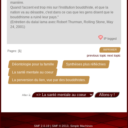
manière.
Quand l'accent est trop mis sur l'institution bouddhiste, et que la
nation va au désastre, c'est dans ce cas que les gens disent que le
bouddhisme a ruiné leur pays."
(Entretien du dalai lama avec Robert Thurman, Rolling Stone, May
24, 2001)
IP logged
IMPRIMER
Pages: [
1
]
previous topic
next topic
»
»
Déontologie pour la famille
Synthèses plus réfléchies
»
La santé mentale au coeur
La perversion du lien, vue par des bouddhistes.
Aller à:
SMF 2.0.19
|
SMF © 2013
,
Simple Machines