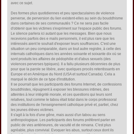
avec ce sujet.
Des formes plus quotidiennes et peu spectaculaires de violence
perverse, de perversion du lien existent-elles au sein du bouddhisme
dans certaines de ses communautés ? Ce ne sera pas facile
d'obtenir que les victimes s'expriment sur l'espace public des forums.
Le silence parlera ici autant que les messages. Bien que nous
recevions parfois des e mails personnels, il est plus rare que les
intéressés aient le souhait d'exposer leurs souffrances. C'est une
situation un peu comparable, dans un tout autre registre, à celle des
internats catholiques dans les années soixante et soixante dix où se
sont produits les affaires de pédophilie et d'abus sexuels (des
violences perverses typiques). Il a fallu plusieurs décennies de plus
pour que la parole se libère, avec quelques procès retentissants en
Europe et en Amérique du Nord (USA et surtout Canada). Cela a
marqué le déclin de ce type d'institution.
Il se pourrait que les participants des forums Internet, de confessions
bouddhistes, répugnent à exposer les blessures intimes, des
atteintes à leur intégrité morale, et ces questions qui leurs sont
relatives, tout comme le tabou était total dans le corps professoral
des institutions de l'enseignement catholique privé et, partiel, chez
les jeunes élèves victimes.
Il s'agit à la fois d'une gêne, mais aussi d'un tabou au sens
anthropologique. Les participants des forums préfèrent parler en
public de vies antérieures, de vacuité et de nirvana. C'est plus
agréable, plus convivial. Evoquer les abus, surtout ceux dont ils