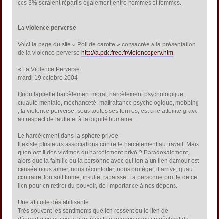
ces 3% seraient répartis également entre hommes et femmes.
La violence perverse
Voici la page du site « Poil de carotte » consacrée à la présentation
de la violence perverse
http://a.pdc.free.fr/violenceperv.htm
« La Violence Perverse
mardi 19 octobre 2004
Quon lappelle harcèlement moral, harcèlement psychologique,
cruauté mentale, méchanceté, maltraitance psychologique, mobbing
, la violence perverse, sous toutes ses formes, est une atteinte grave
au respect de lautre et à la dignité humaine.
Le harcèlement dans la sphère privée
Il existe plusieurs associations contre le harcèlement au travail. Mais
quen est-il des victimes du harcèlement privé ? Paradoxalement,
alors que la famille ou la personne avec qui lon a un lien damour est
censée nous aimer, nous réconforter, nous protéger, il arrive, quau
contraire, lon soit brimé, insulté, rabaissé. La personne profite de ce
lien pour en retirer du pouvoir, de limportance à nos dépens.
Une attitude déstabilisante
Très souvent les sentiments que lon ressent ou le lien de