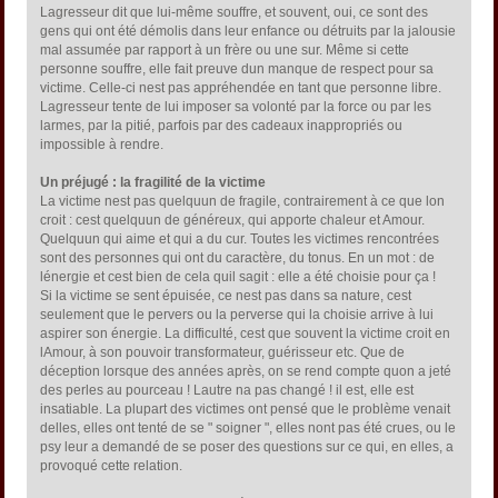
Lagresseur dit que lui-même souffre, et souvent, oui, ce sont des
gens qui ont été démolis dans leur enfance ou détruits par la jalousie
mal assumée par rapport à un frère ou une sur. Même si cette
personne souffre, elle fait preuve dun manque de respect pour sa
victime. Celle-ci nest pas appréhendée en tant que personne libre.
Lagresseur tente de lui imposer sa volonté par la force ou par les
larmes, par la pitié, parfois par des cadeaux inappropriés ou
impossible à rendre.
Un préjugé : la fragilité de la victime
La victime nest pas quelquun de fragile, contrairement à ce que lon
croit : cest quelquun de généreux, qui apporte chaleur et Amour.
Quelquun qui aime et qui a du cur. Toutes les victimes rencontrées
sont des personnes qui ont du caractère, du tonus. En un mot : de
lénergie et cest bien de cela quil sagit : elle a été choisie pour ça !
Si la victime se sent épuisée, ce nest pas dans sa nature, cest
seulement que le pervers ou la perverse qui la choisie arrive à lui
aspirer son énergie. La difficulté, cest que souvent la victime croit en
lAmour, à son pouvoir transformateur, guérisseur etc. Que de
déception lorsque des années après, on se rend compte quon a jeté
des perles au pourceau ! Lautre na pas changé ! il est, elle est
insatiable. La plupart des victimes ont pensé que le problème venait
delles, elles ont tenté de se " soigner ", elles nont pas été crues, ou le
psy leur a demandé de se poser des questions sur ce qui, en elles, a
provoqué cette relation.