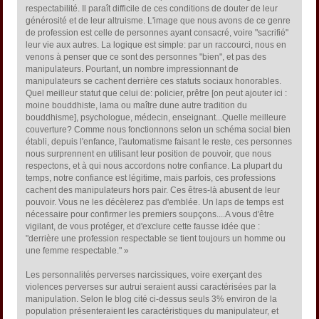
respectabilité. Il paraît difficile de ces conditions de douter de leur
générosité et de leur altruisme. L'image que nous avons de ce genre
de profession est celle de personnes ayant consacré, voire "sacrifié"
leur vie aux autres. La logique est simple: par un raccourci, nous en
venons à penser que ce sont des personnes "bien", et pas des
manipulateurs. Pourtant, un nombre impressionnant de
manipulateurs se cachent derrière ces statuts sociaux honorables.
Quel meilleur statut que celui de: policier, prêtre [on peut ajouter ici :
moine bouddhiste, lama ou maître dune autre tradition du
bouddhisme], psychologue, médecin, enseignant...Quelle meilleure
couverture? Comme nous fonctionnons selon un schéma social bien
établi, depuis l'enfance, l'automatisme faisant le reste, ces personnes
nous surprennent en utilisant leur position de pouvoir, que nous
respectons, et à qui nous accordons notre confiance. La plupart du
temps, notre confiance est légitime, mais parfois, ces professions
cachent des manipulateurs hors pair. Ces êtres-là abusent de leur
pouvoir. Vous ne les décèlerez pas d'emblée. Un laps de temps est
nécessaire pour confirmer les premiers soupçons....A vous d'être
vigilant, de vous protéger, et d'exclure cette fausse idée que :
"derrière une profession respectable se tient toujours un homme ou
une femme respectable." »
Les personnalités perverses narcissiques, voire exerçant des
violences perverses sur autrui seraient aussi caractérisées par la
manipulation. Selon le blog cité ci-dessus seuls 3% environ de la
population présenteraient les caractéristiques du manipulateur, et