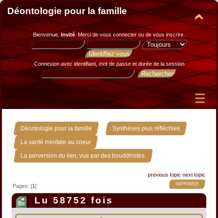
Déontologie pour la famille
Bienvenue,
Invité
. Merci de
vous connecter
ou de
vous inscrire
.
Connexion avec identifiant, mot de passe et durée de la session
»
»
Déontologie pour la famille
Synthèses plus réfléchies
»
La santé mentale au coeur
La perversion du lien, vue par des bouddhistes.
previous topic
next topic
IMPRIMER
Pages: [
1
]
Lu 58752 fois