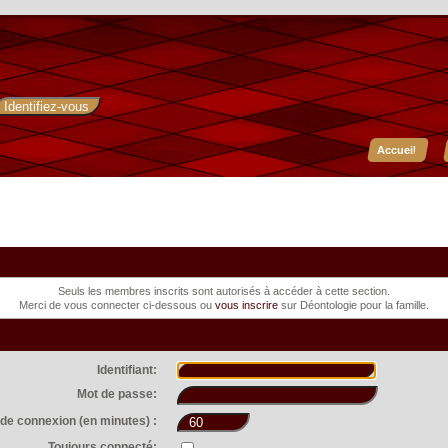
Accueil
Seuls les membres inscrits sont autorisés à accéder à cette section.
Merci de vous connecter ci-dessous ou
vous inscrire
sur Déontologie pour la famille.
Identifiant:
Mot de passe:
de connexion (en minutes) :
Toujours connecté: