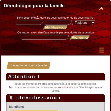
Déontologie pour la famille
Bienvenue,
Invité
. Merci de
vous connecter
ou de
vous inscrire
.
Connexion avec identifiant, mot de passe et durée de la session
Déontologie pour la famille
Attention !
Seuls les membres inscrits sont autorisés à accéder à cette section.
Merci de vous connecter ci-dessous ou
vous inscrire
sur Déontologie pour la
famille.
Identifiez-vous
Identifiant: