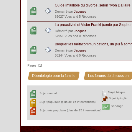
Guide infaillible du divorce, selon Yvon Dallaire
Démarré par
Jacques
83027 Vues and 5 Réponses
La proactivité et Victor Frankl (conté par Steph
Démarré par
Jacques
57951 Vues and 0 Réponses
Bloquer les métacommunications, un jeu à som
Démarré par
Jacques
58244 Vues and 0 Réponses
Pages: [
1
]
»
Déontologie pour la famille
Les forums de discussion
Sujet bloqué
Sujet normal
Sujet épinglé
Sujet populaire (plus de 15 interventions)
Sondage
Sujet très populaire (plus de 25 interventions)