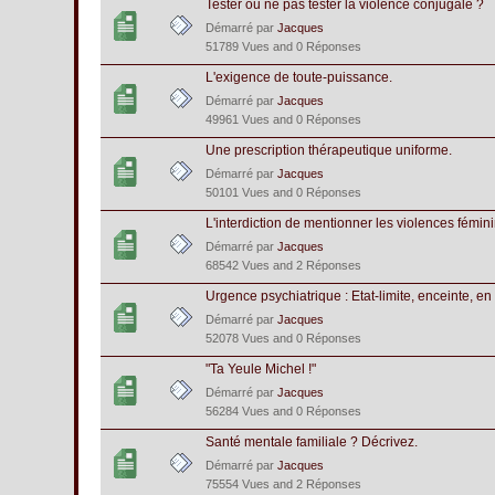
Tester ou ne pas tester la violence conjugale ?
Démarré par
Jacques
51789 Vues and 0 Réponses
L'exigence de toute-puissance.
Démarré par
Jacques
49961 Vues and 0 Réponses
Une prescription thérapeutique uniforme.
Démarré par
Jacques
50101 Vues and 0 Réponses
L'interdiction de mentionner les violences fémin
Démarré par
Jacques
68542 Vues and 2 Réponses
Urgence psychiatrique : Etat-limite, enceinte, en
Démarré par
Jacques
52078 Vues and 0 Réponses
"Ta Yeule Michel !"
Démarré par
Jacques
56284 Vues and 0 Réponses
Santé mentale familiale ? Décrivez.
Démarré par
Jacques
75554 Vues and 2 Réponses