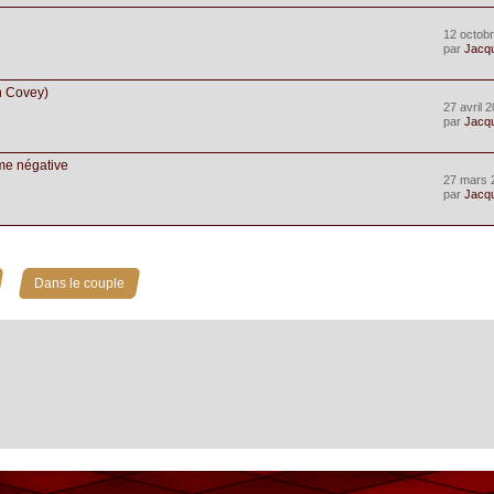
12 octobr
par
Jacq
en Covey)
27 avril 
par
Jacq
me négative
27 mars 
par
Jacq
»
Dans le couple