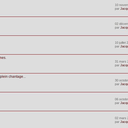
10 novem
par
Jacq
02 décem
par
Jacq
10 juillet
par
Jacq
ines.
31 mars 
par
Jacq
 plein chantage...
30 octobr
par
Jacq
06 octobr
par
Jacq
02 mars 
par
Jacq