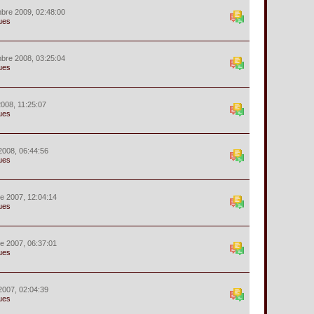
bre 2009, 02:48:00
ues
bre 2008, 03:25:04
ues
 2008, 11:25:07
ues
2008, 06:44:56
ues
e 2007, 12:04:14
ues
e 2007, 06:37:01
ues
2007, 02:04:39
ues