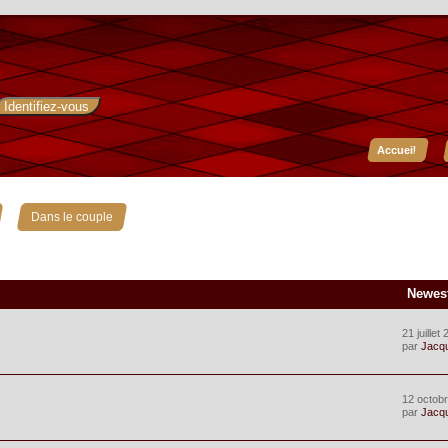
Accueil
»
Dans le couple
Newes
21 juillet
par
Jacq
12 octobr
par
Jacq