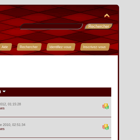
Aide
Rechercher
Identifiez-vous
Inscrivez-vous
t
 2012, 01:15:28
ues
e 2010, 02:51:34
ues