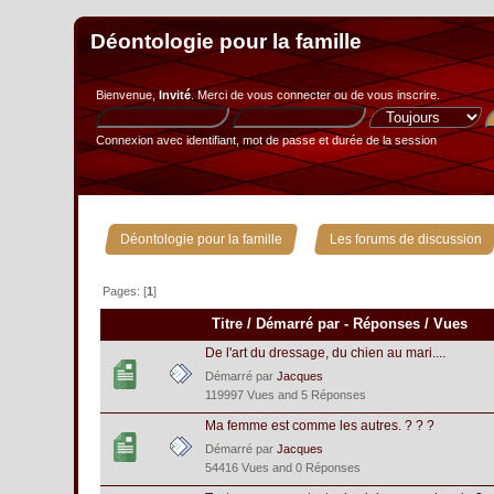
Déontologie pour la famille
Bienvenue,
Invité
. Merci de
vous connecter
ou de
vous inscrire
.
Connexion avec identifiant, mot de passe et durée de la session
»
Déontologie pour la famille
Les forums de discussion
Pages: [
1
]
Titre
/
Démarré par
-
Réponses
/
Vues
De l'art du dressage, du chien au mari....
Démarré par
Jacques
119997 Vues and 5 Réponses
Ma femme est comme les autres. ? ? ?
Démarré par
Jacques
54416 Vues and 0 Réponses