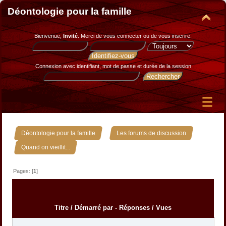
Déontologie pour la famille
Bienvenue,
Invité
. Merci de
vous connecter
ou de
vous inscrire
.
Connexion avec identifiant, mot de passe et durée de la session
»
»
Déontologie pour la famille
Les forums de discussion
Quand on vieillit...
Pages: [
1
]
Titre
/
Démarré par
-
Réponses
/
Vues