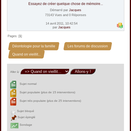
Essayez de créer quelque chose de mémoire...
Démarré par
Jacques
73143 Vues and 0 Réponses
14 avril 2011, 10:42:54
par
Jacques
Pages: [
1
]
»
»
Déontologie pour la famille
Les forums de discussion
Quand on vieillit...
Aller à:
Sujet normal
Sujet populaire (plus de 15 interventions)
Sujet très populaire (plus de 25 interventions)
Sujet bloqué
Sujet épinglé
Sondage