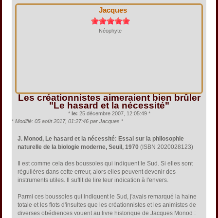
Jacques
Néophyte
Les créationnistes aimeraient bien brûler
"Le hasard et la nécessité"
*
le:
25 décembre 2007, 12:05:49 *
*
Modifié: 05 août 2017, 01:27:46 par Jacques
*
J. Monod, Le hasard et la nécessité: Essai sur la philosophie
naturelle de la biologie moderne, Seuil, 1970
(ISBN 2020028123)
Il est comme cela des boussoles qui indiquent le Sud. Si elles sont
régulières dans cette erreur, alors elles peuvent devenir des
instruments utiles. Il suffit de lire leur indication à l'envers.
Parmi ces boussoles qui indiquent le Sud, j'avais remarqué la haine
totale et les flots d'insultes que les créationnistes et les animistes de
diverses obédiences vouent au livre historique de Jacques Monod :