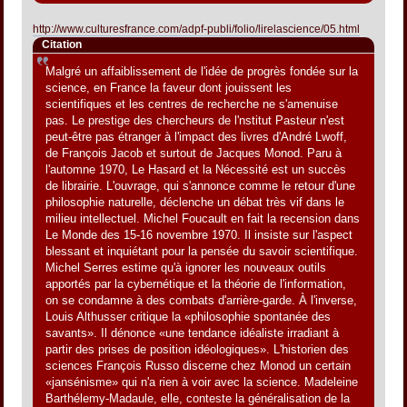
http://www.culturesfrance.com/adpf-publi/folio/lirelascience/05.html
Citation
Malgré un affaiblissement de l'idée de progrès fondée sur la
science, en France la faveur dont jouissent les
scientifiques et les centres de recherche ne s'amenuise
pas. Le prestige des chercheurs de l'nstitut Pasteur n'est
peut-être pas étranger à l'impact des livres d'André Lwoff,
de François Jacob et surtout de Jacques Monod. Paru à
l'automne 1970, Le Hasard et la Nécessité est un succès
de librairie. L'ouvrage, qui s'annonce comme le retour d'une
philosophie naturelle, déclenche un débat très vif dans le
milieu intellectuel. Michel Foucault en fait la recension dans
Le Monde des 15-16 novembre 1970. Il insiste sur l'aspect
blessant et inquiétant pour la pensée du savoir scientifique.
Michel Serres estime qu'à ignorer les nouveaux outils
apportés par la cybernétique et la théorie de l'information,
on se condamne à des combats d'arrière-garde. À l'inverse,
Louis Althusser critique la «philosophie spontanée des
savants». Il dénonce «une tendance idéaliste irradiant à
partir des prises de position idéologiques». L'historien des
sciences François Russo discerne chez Monod un certain
«jansénisme» qui n'a rien à voir avec la science. Madeleine
Barthélemy-Madaule, elle, conteste la généralisation de la