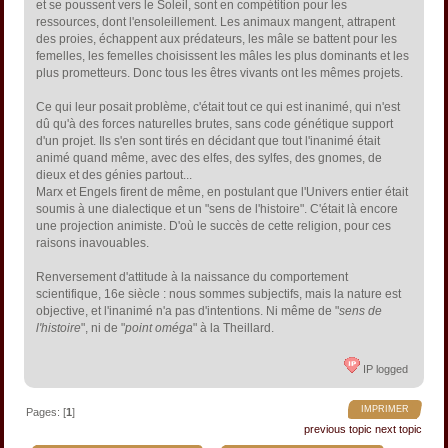
et se poussent vers le Soleil, sont en compétition pour les
ressources, dont l'ensoleillement. Les animaux mangent, attrapent
des proies, échappent aux prédateurs, les mâle se battent pour les
femelles, les femelles choisissent les mâles les plus dominants et les
plus prometteurs. Donc tous les êtres vivants ont les mêmes projets.
Ce qui leur posait problème, c'était tout ce qui est inanimé, qui n'est
dû qu'à des forces naturelles brutes, sans code génétique support
d'un projet. Ils s'en sont tirés en décidant que tout l'inanimé était
animé quand même, avec des elfes, des sylfes, des gnomes, de
dieux et des génies partout...
Marx et Engels firent de même, en postulant que l'Univers entier était
soumis à une dialectique et un "sens de l'histoire". C'était là encore
une projection animiste. D'où le succès de cette religion, pour ces
raisons inavouables.
Renversement d'attitude à la naissance du comportement
scientifique, 16e siècle : nous sommes subjectifs, mais la nature est
objective, et l'inanimé n'a pas d'intentions. Ni même de "
sens de
l'histoire
", ni de "
point oméga
" à la Theillard.
IP logged
IMPRIMER
Pages: [
1
]
previous topic
next topic