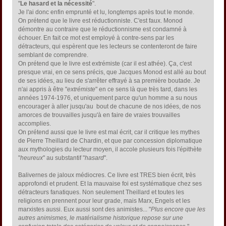
"
Le hasard et la nécessité
".
Je l'ai donc enfin emprunté et lu, longtemps après tout le monde.
On prétend que le livre est réductionniste. C'est faux. Monod
démontre au contraire que le réductionnisme est condamné à
échouer. En fait ce mot est employé à contre-sens par les
détracteurs, qui espèrent que les lecteurs se contenteront de faire
semblant de comprendre.
On prétend que le livre est extrémiste (car il est athée). Ça, c'est
presque vrai, en ce sens précis, que Jacques Monod est allé au bout
de ses idées, au lieu de s'arrêter effrayé à sa première boutade. Je
n'ai appris à être "
extrémiste
" en ce sens là que très tard, dans les
années 1974-1976, et uniquement parce qu'un homme a su nous
encourager à aller jusqu'au bout de chacune de nos idées, de nos
amorces de trouvailles jusqu'à en faire de vraies trouvailles
accomplies.
On prétend aussi que le livre est mal écrit, car il critique les mythes
de Pierre Theillard de Chardin, et que par concession diplomatique
aux mythologies du lecteur moyen, il accole plusieurs fois l'épithète
"
heureux
" au substantif "
hasard
".
Balivernes de jaloux médiocres. Ce livre est TRES bien écrit, très
approfondi et prudent. Et la mauvaise foi est systématique chez ses
détracteurs fanatiques. Non seulement Theillard et toutes les
religions en prennent pour leur grade, mais Marx, Engels et les
marxistes aussi. Eux aussi sont des animistes... "
Plus encore que les
autres animismes, le matérialisme historique repose sur une