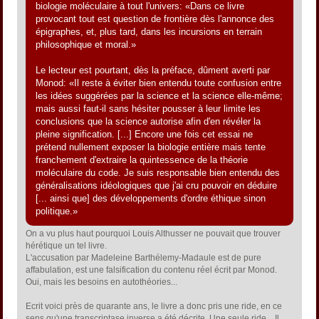
biologie moléculaire à tout l'univers: «Dans ce livre
provocant tout est question de frontière dès l'annonce des
épigraphes, et, plus tard, dans les incursions en terrain
philosophique et moral.»
Le lecteur est pourtant, dès la préface, dûment averti par
Monod: «Il reste à éviter bien entendu toute confusion entre
les idées suggérées par la science et la science elle-même;
mais aussi faut-il sans hésiter pousser à leur limite les
conclusions que la science autorise afin d'en révéler la
pleine signification. [...] Encore une fois cet essai ne
prétend nullement exposer la biologie entière mais tente
franchement d'extraire la quintessence de la théorie
moléculaire du code. Je suis responsable bien entendu des
généralisations idéologiques que j'ai cru pouvoir en déduire
[... ainsi que] des développements d'ordre éthique sinon
politique.»
On a vu plus haut pourquoi Louis Althusser ne pouvait que trouver
hérétique un tel livre.
L'accusation par Madeleine Barthélemy-Madaule est de pure
affabulation, est une falsification du contenu réel écrit par Monod.
Oui, mais les besoins en autothéories...
Ecrit voici près de quarante ans, le livre a donc pris une ride, en ce
sens qu'une transcriptase inverse a été décrite. Une seule ride... Il