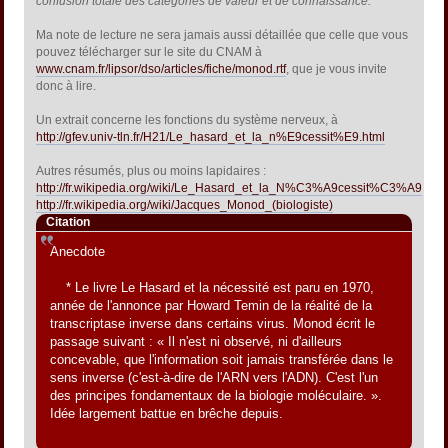
confusion totale des catégories de valeur et de connaissance.
"
Ma note de lecture ne sera jamais aussi détaillée que celle que vous
pouvez télécharger sur le site du CNAM à
www.cnam.fr/lipsor/dso/articles/fiche/monod.rtf
, que je vous invite
donc à lire.
Un extrait concerne les fonctions du système nerveux, à
http://gfev.univ-tln.fr/H21/Le_hasard_et_la_n%E9cessit%E9.html
Autres résumés, plus ou moins lapidaires :
http://fr.wikipedia.org/wiki/Le_Hasard_et_la_N%C3%A9cessit%C3%A9
http://fr.wikipedia.org/wiki/Jacques_Monod_(biologiste)
Citation
Anecdote
* Le livre Le Hasard et la nécessité est paru en 1970,
année de l'annonce par Howard Temin de la réalité de la
transcriptase inverse dans certains virus. Monod écrit le
passage suivant : « Il n'est ni observé, ni d'ailleurs
concevable, que l'information soit jamais transférée dans le
sens inverse (c'est-à-dire de l'ARN vers l'ADN). C'est l'un
des principes fondamentaux de la biologie moléculaire. ».
Idée largement battue en brêche depuis.