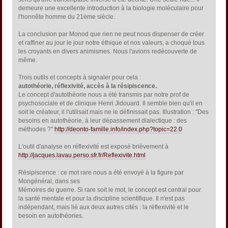
demeure une excellente introduction à la biologie moléculaire pour
l'honnête homme du 21ème siècle.
La conclusion par Monod que rien ne peut nous dispenser de créer
et raffiner au jour le jour notre éthique et nos valeurs, a choqué tous
les croyants en divers animismes. Nous l'avions redécouverte de
même.
Trois outils et concepts à signaler pour cela :
autothéorie, réflexivité, accès à la résipiscence.
Le concept d'autothéorie nous a été transmis par notre prof de
psychosociale et de clinique Henri Jidouard. Il semble bien qu'il en
soit le créateur, il l'utilisait mais ne le définissait pas. Illustration : "Des
besoins en autothéorie, à leur dépassement dialectique : des
méthodes ?"
http://deonto-famille.info/index.php?topic=22.0
L'outil d'analyse en réflexivité est exposé brièvement à
http://jacques.lavau.perso.sfr.fr/Reflexivite.html
Résipiscence : ce mot rare nous a été envoyé à la figure par
Mongénéral, dans ses
Mémoires de guerre. Si rare soit le mot, le concept est central pour
la santé mentale et pour la discipline scientifique. Il n'est pas
indépendant, mais lié aux deux autres cités : la réflexivité et le
besoin en autothéories.