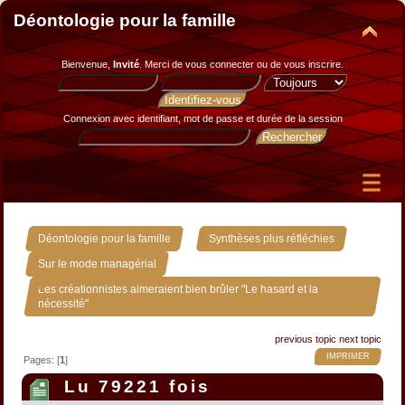
Déontologie pour la famille
Bienvenue,
Invité
. Merci de
vous connecter
ou de
vous inscrire
.
Connexion avec identifiant, mot de passe et durée de la session
»
»
Déontologie pour la famille
Synthèses plus réfléchies
»
Sur le mode managérial
Les créationnistes aimeraient bien brûler "Le hasard et la
nécessité"
previous topic
next topic
IMPRIMER
Pages: [
1
]
Lu 79221 fois