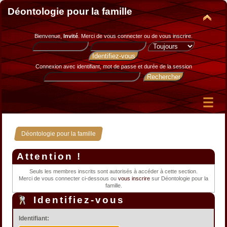
Déontologie pour la famille
Bienvenue,
Invité
. Merci de
vous connecter
ou de
vous inscrire
.
Connexion avec identifiant, mot de passe et durée de la session
Déontologie pour la famille
Attention !
Seuls les membres inscrits sont autorisés à accéder à cette section.
Merci de vous connecter ci-dessous ou
vous inscrire
sur Déontologie pour la
famille.
Identifiez-vous
Identifiant: