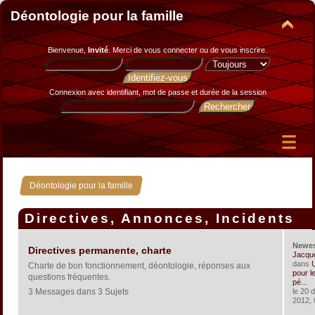
Déontologie pour la famille
Bienvenue,
Invité
. Merci de
vous connecter
ou de
vous inscrire
.
Connexion avec identifiant, mot de passe et durée de la session
Déontologie pour la famille
Directives, Annonces, Incidents
Newe
Directives permanente, charte
Jacqu
dans
U
Charte de bon fonctionnement, déontologie, réponses aux
pour le
questions fréquentes.
pé...
3 Messages dans 3 Sujets
le 20 
2012, 