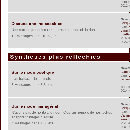
septe
2012, 
Newe
Jacqu
Discussions inclassables
dans
Une section pour discuter librement de tout et de rien.
Lyon, 
totalita
13 Messages dans 10 Sujets
le 07 
2023, 
Synthèses plus réfléchies
Newe
Jacqu
Sur le mode poétique
dans
V
L'art transcende les mots...
reparo
...
3 Messages dans 2 Sujets
le 12 
2014, 
Newe
Sur le mode managérial
Jacqu
dans
N'ayons pas de honte à diriger ! C'est au nombre de nos tâches
L'anim
et apprentissages d'adulte.
sens de
4 Messages dans 3 Sujets
le 25 
2007, 