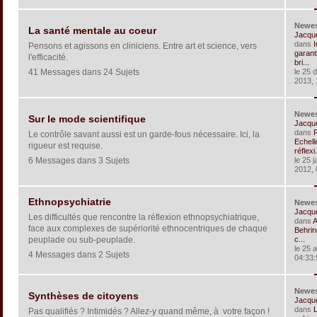
Newe
La santé mentale au coeur
Jacqu
dans
I
Pensons et agissons en cliniciens. Entre art et science, vers
garant
l'efficacité.
bri...
41 Messages dans 24 Sujets
le 25 
2013, 
Newe
Sur le mode scientifique
Jacqu
dans
R
Le contrôle savant aussi est un garde-fous nécessaire. Ici, la
Echell
rigueur est requise.
réflexi.
6 Messages dans 3 Sujets
le 25 j
2012, 
Ethnopsychiatrie
Newe
Jacqu
Les difficultés que rencontre la réflexion ethnopsychiatrique,
dans
A
face aux complexes de supériorité ethnocentriques de chaque
Behrin
peuplade ou sub-peuplade.
c...
le 25 
4 Messages dans 2 Sujets
04:33:
Newe
Synthèses de citoyens
Jacqu
dans
Pas qualifiés ? Intimidés ? Allez-y quand même, à votre façon !