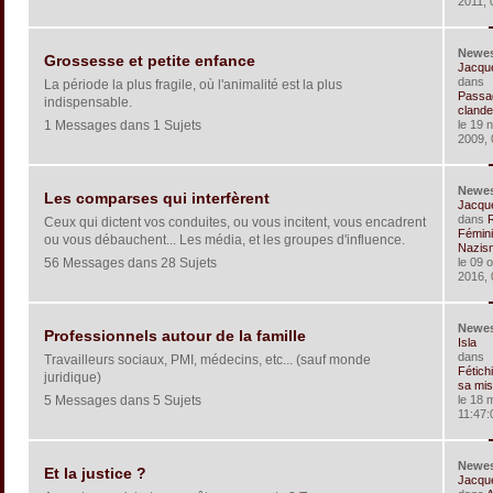
2011, 
Newe
Grossesse et petite enfance
Jacqu
dans
La période la plus fragile, où l'animalité est la plus
Passa
indispensable.
clandes
1 Messages dans 1 Sujets
le 19 
2009, 
Newe
Les comparses qui interfèrent
Jacqu
dans
Ceux qui dictent vos conduites, ou vous incitent, vous encadrent
Fémin
ou vous débauchent... Les média, et les groupes d'influence.
Nazism
56 Messages dans 28 Sujets
le 09 
2016, 
Newe
Professionnels autour de la famille
Isla
dans
Travailleurs sociaux, PMI, médecins, etc... (sauf monde
Fétich
juridique)
sa mis
5 Messages dans 5 Sujets
le 18 
11:47:
Newe
Et la justice ?
Jacqu