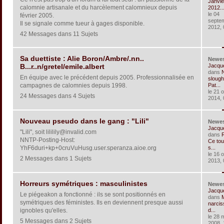
Janvie
calomnie artisanale et du harcèlement calomnieux depuis
2012..
le 04
février 2005.
septe
Il se signale comme tueur à gages disponible.
2012, 
42 Messages dans 11 Sujets
Sa duettiste : Alie Boron/Ambre/.nn..
Newe
Jacqu
B...r..n/gretel/emile.albert
dans
En équipe avec le précédent depuis 2005. Professionnalisée en
slough
campagnes de calomnies depuis 1998.
Pat...
le 21 
24 Messages dans 4 Sujets
2014, 
Nouveau pseudo dans le gang : "Lili"
Newe
Jacqu
"Lili", soit lililily@invalid.com
dans
R
NNTP-Posting-Host:
Ce tou
YhF6duri+kp+0cruVuHusg.user.speranza.aioe.org
s...
le 16 
2 Messages dans 1 Sujets
2013, 
Horreurs symétriques : masculinistes
Newe
Jacqu
Le piégeakon a fonctionné : ils se sont positionnés en
dans
symétriques des féministes. Ils en deviennent presque aussi
narcis
ignobles qu'elles.
d...
le 28 
5 Messages dans 2 Sujets
2008, 