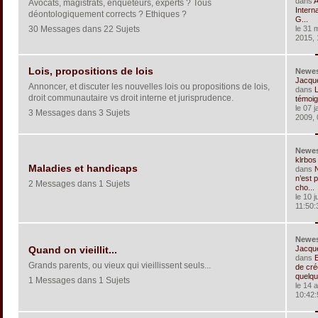
dans
A
Avocats, magistrats, enquêteurs, experts ? Tous
Interna
déontologiquement corrects ? Ethiques ?
G...
30 Messages dans 22 Sujets
le 31 
2015, 
Lois, propositions de lois
Newe
Jacqu
Annoncer, et discuter les nouvelles lois ou propositions de lois,
dans
L
droit communautaire vs droit interne et jurisprudence.
témoig
le 07 j
3 Messages dans 3 Sujets
2009, 
Newe
klrbos
Maladies et handicaps
dans
n’est 
2 Messages dans 1 Sujets
cho...
le 10 j
11:50:
Newe
Jacqu
Quand on vieillit...
dans
Grands parents, ou vieux qui vieillissent seuls...
de cré
quelqu
1 Messages dans 1 Sujets
le 14 a
10:42: