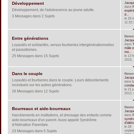
Jacqu
Développement
dans
Développement, de l'adolescence au jeune adulte.
expéri
d...
3 Messages dans 2 Sujets
le 29 
11:32:
Newe
Entre générations
Jacqu
dans
T
Loyautés et solidarités, versus fourberies intergénérationnelles
mâle e
et parasitismes.
mo...
25 Messages dans 15 Sujets
le 13 f
2015, 
Dans le couple
Newe
Jacqu
Loyautés et fourberies dans le couple. Leurs débordements
dans
L
incestuels sur les autres générations.
condam
le 21 ju
26 Messages dans 12 Sujets
2012, 
Newe
Bourreaux et aide-bourreaux
Jacqu
Harcèlements en institutions, et dressage des enfants comme
dans
R
syndr
aide-bourreaux d'un parent. Aussi appelé Syndrôme
d'aliéna
d'Aliénation Parentale.
le 28
septe
23 Messages dans 5 Sujets