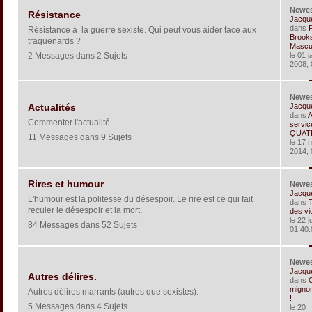
Newe
Résistance
Jacqu
dans
Résistance à la guerre sexiste. Qui peut vous aider face aux
Brook
traquenards ?
Masculi
2 Messages dans 2 Sujets
le 01 j
2008, 
Newe
Jacqu
Actualités
dans
Commenter l'actualité.
servic
QUATR
11 Messages dans 9 Sujets
le 17 
2014, 
Rires et humour
Newe
Jacqu
L'humour est la politesse du désespoir. Le rire est ce qui fait
dans
reculer le désespoir et la mort.
des vi
le 22 j
84 Messages dans 52 Sujets
01:40:
Newe
Jacqu
Autres délires.
dans
C
mignon
Autres délires marrants (autres que sexistes).
!
5 Messages dans 4 Sujets
le 20