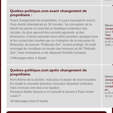
Quebec-politique.com avant changement de
propriétaire :
Avant changement de propriétaire, si Laura haussait le sourcil,
Paul-André obtempérait en 39 minutes. Sa conception de la
Newe
liberté de parole en avait fait un fanatique protecteur des
Jacqu
dans
S
racistes, du plus agressif des enculés agressifs, et des
"Nos
féminazies. Il laissa subsister deux alibis pourtant, quoique sous
masculi
le feu roulant des insultes par un champion de la mauvaise foi
le 09 
féminazie, de pseudo "
Politically Zen
", truand protégé. On avait
2009, 
envisagé de constituer un musée des horreurs du dit "
Polically
Zen
", mais l'entreprise a vite dépassé l'échelle humaine.
4 Messages dans 4 Sujets
Quebec-politique.com après changement de
propriétaire.
Newe
Hors-thème de la section, mais pour le plaisir de leurs bourdes.
Jacqu
dans
En réalité la nouvelle direction n'est plus misandre victimaire,
compét
mais n'est pas non plus à la hauteur.
po...
Pourquoi diable Samuel a-t-il racheté le bouzin à Paul-André-
le 09 
Laura ?
10:14:
39 Messages dans 8 Sujets