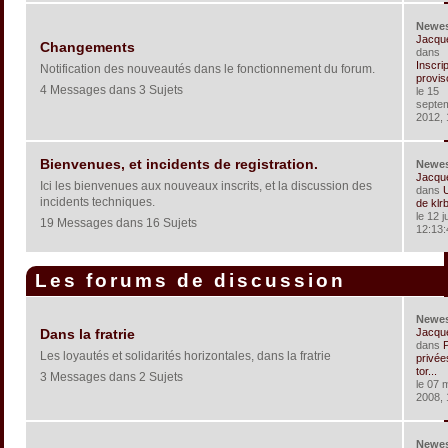
Newe
Jacqu
Changements
dans
Inscri
Notification des nouveautés dans le fonctionnement du forum.
provis
4 Messages dans 3 Sujets
le 15
septe
2012, 
Bienvenues, et incidents de registration.
Newe
Jacqu
Ici les bienvenues aux nouveaux inscrits, et la discussion des
dans
U
incidents techniques.
de klr
le 12 j
19 Messages dans 16 Sujets
12:13:
Les forums de discussion
Newe
Jacqu
Dans la fratrie
dans
P
Les loyautés et solidarités horizontales, dans la fratrie
privée
tor...
3 Messages dans 2 Sujets
le 07 
2008, 
Newe