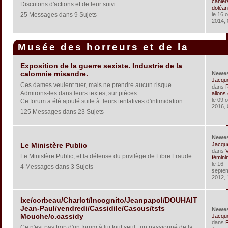
cahier
Discutons d'actions et de leur suivi.
doléan
25 Messages dans 9 Sujets
le 16 
2014, 
Musée des horreurs et de la
corruption
Exposition de la guerre sexiste. Industrie de la
calomnie misandre.
Newe
Jacqu
Ces dames veulent tuer, mais ne prendre aucun risque.
dans
Admirons-les dans leurs textes, sur pièces.
allons c
le 09 
Ce forum a été ajouté suite à leurs tentatives d'intimidation.
2016, 
125 Messages dans 23 Sujets
Newe
Jacqu
Le Ministère Public
dans
V
Le Ministère Public, et la défense du privilège de Libre Fraude.
féminin
le 16
4 Messages dans 3 Sujets
septe
2012, 
Ixe/corbeau/Charlot/Incognito/Jeanpapol/DOUHAIT
Jean-Paul/vendredi/Cassidile/Cascus/tsts
Newe
Mouche/c.cassidy
Jacqu
dans
R
Ce n'est pas trop d'un forum à lui tout seul : un passionné de la