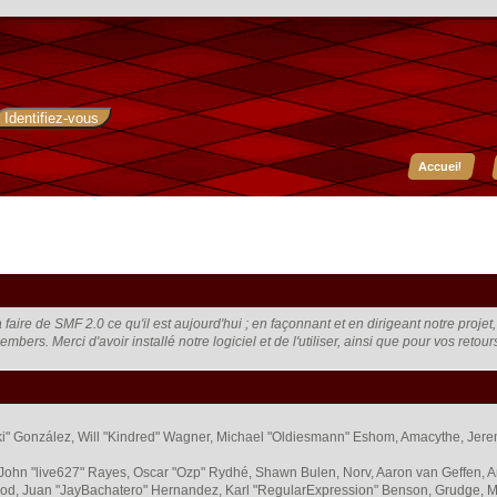
Accueil
faire de SMF 2.0 ce qu'il est aujourd'hui ; en façonnant et en dirigeant notre proje
embers. Merci d'avoir installé notre logiciel et de l'utiliser, ainsi que pour vos retou
 "Suki" González, Will "Kindred" Wagner, Michael "Oldiesmann" Eshom, Amacythe, Je
 John "live627" Rayes, Oscar "Ozp" Rydhé, Shawn Bulen, Norv, Aaron van Geffen, A
od, Juan "JayBachatero" Hernandez, Karl "RegularExpression" Benson, Grudge, M