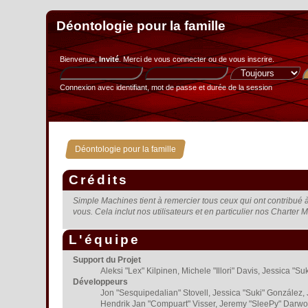
Déontologie pour la famille
Bienvenue,
Invité
. Merci de
vous connecter
ou de
vous inscrire
.
Connexion avec identifiant, mot de passe et durée de la session
Déontologie pour la famille
Crédits
Simple Machines tient à remercier tous ceux qui ont contribué à 
vous. Cela inclut nos utilisateurs et en particulier nos Charter M
L'équipe
Support du Projet
Aleksi "Lex" Kilpinen, Michele "Illori" Davis, Jessica
Développeurs
Jon "Sesquipedalian" Stovell, Jessica "Suki" González,
Hendrik Jan "Compuart" Visser, Jeremy "SleePy" Darwo