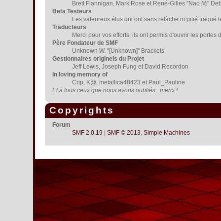
Brett Flannigan, Mark Rose et René-Gilles "Nao 尚" De
Beta Testeurs
Les valeureux élus qui ont sans relâche ni pitié traqué 
Traducteurs
Merci pour vos efforts, ils ont permis d'ouvrir les porte
Père Fondateur de SMF
Unknown W. "[Unknown]" Brackets
Gestionnaires originels du Projet
Jeff Lewis, Joseph Fung et David Recordon
In loving memory of
Crip, K@, metallica48423 et Paul_Pauline
Et à tous ceux que nous avons oubliés : merci !
Copyrights
Forum
SMF 2.0.19
|
SMF © 2013
,
Simple Machines