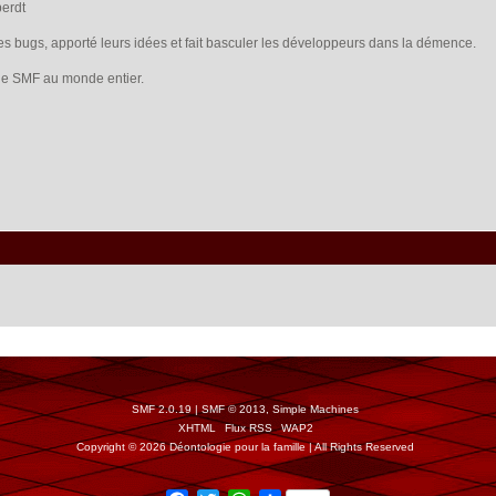
berdt
les bugs, apporté leurs idées et fait basculer les développeurs dans la démence.
s de SMF au monde entier.
SMF 2.0.19
|
SMF © 2013
,
Simple Machines
XHTML
Flux RSS
WAP2
Copyright © 2026 Déontologie pour la famille | All Rights Reserved