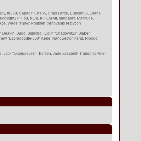
 Bigguy, br360, CapadY, Chalky, Chas Large, Duncan85, Eliana
knight17" Hou, KGIII, Kill Em All, margarett, Mattitude,
 S-Ace, Wade "sησω" Poulsen, xenovanis et ziycon
 Deakin, Bugo, Bulakbol, Colin "Shadow82x" Blaber,
tthew "Labradoodle-360" Kerle, NanoSector, nend, Nibogo,
ce, Jack "akabugeyes" Thorsen, Jade Elizabeth Trainor et Peter