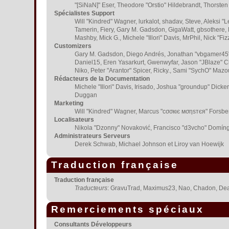
"[SiNaN]" Eser, Theodore "Orstio" Hildebrandt, Thorsten
Spécialistes Support
Will "Kindred" Wagner, lurkalot, shadav, Steve, Aleksi "
Tamerin, Fiery, Gary M. Gadsdon, GigaWatt, gbsothere, H
Mashby, Mick G., Michele "Illori" Davis, MrPhil, Nick "
Customizers
Gary M. Gadsdon, Diego Andrés, Jonathan "vbgamer45" 
Daniel15, Eren Yasarkurt, Gwenwyfar, Jason "JBlaze" C
Niko, Peter "Arantor" Spicer, Ricky., Sami "SychO" Maz
Rédacteurs de la Documentation
Michele "Illori" Davis, Irisado, Joshua "groundup" Dick
Duggan
Marketing
Will "Kindred" Wagner, Marcus "cσσкιє мσηѕтєя" Forsberg
Localisateurs
Nikola "Dzonny" Novaković, Francisco "d3vcho" Domíng
Administrateurs Serveurs
Derek Schwab, Michael Johnson et Liroy van Hoewijk
Traduction française
Traduction française
Traducteurs
: GravuTrad, Maximus23, Nao, Chadon, Dea
Remerciements spéciaux
Consultants Développeurs