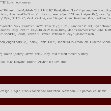
 "TE" Eurich et winrules
Lex" Kilpinen, JimM, Adish "(F.L.A.M.E.R)" Patel, Aleksi "Lex" Kilpinen, Ben Scott,
arro, Huw, Jan-Olof "Owdy" Eriksson, Jeremy "jerm" Strike, Justyne, K@, Kevin "grey
Fizzy" Dyer, Nick "Ha²", Paul_Pauline, Piro "Sarge" Dhima, Rumbaar, Pitti, RedOne,
Valentin, Mick., Brad "IchBin™" Grow, ディン1031, Brannon "B" Hall, Bryan "Runic"
lemons, Jerry, Joker™, Kays, Killer Possum, Kirby, Matt "SlammedDime" Zuba, Ma
ouz, snork13, Spuds, Steven "Fustrate" Hoffman et Joey "Tyrsson" Smith
erson, AngellinaBelle, Chainy, Daniel Diehl, Dannii Willis, emanuele, Graeme Spen
, Ralph "[n3rve]" Otowo, rickC, Tony Reid et Mert "Antes" Alınbay
uez, m4z, Relyana, Robert., Akyhne et GravuTrad
thSign, Eleglin,
et pour l'ancienne traduction
: Alexandre P., Sparcool et Lunatic