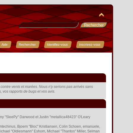
Aide
Rechercher
Identifiez-vous
Inscrivez-vous
t, contre vents et marées. Nous n'y serions pas arrivés sans
rs, vos rapports de bugs et vos avis.
remy "SleePy" Darwood et Justin "metallica48423" O'Leary
ntechinus, Bjoern "Bloc" Kristiansen, Colin Schoen, emanuele,
ichael "Oldiesmann" Eshom, Michael "Thantos" Miller, Selman