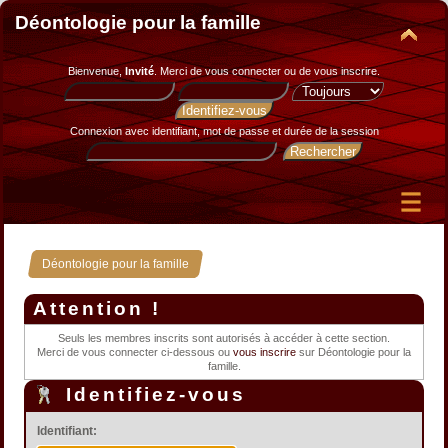
Déontologie pour la famille
Bienvenue,
Invité
. Merci de
vous connecter
ou de
vous inscrire
.
Connexion avec identifiant, mot de passe et durée de la session
Déontologie pour la famille
Attention !
Seuls les membres inscrits sont autorisés à accéder à cette section.
Merci de vous connecter ci-dessous ou
vous inscrire
sur Déontologie pour la
famille.
Identifiez-vous
Identifiant: