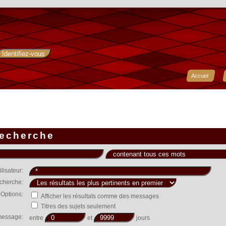
Accueil
recherche
tilisateur:
echerche:
Options:
Afficher les résultats comme des messages
Titres des sujets seulement
message:
entre
et
jours