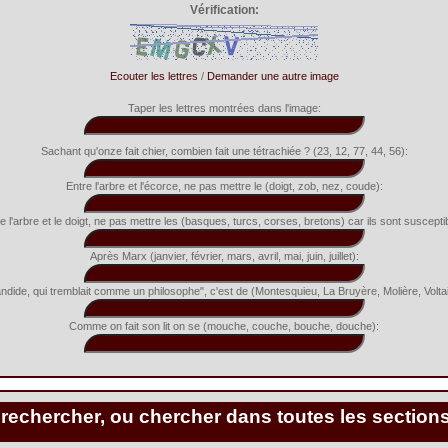
Vérification:
Ecouter les lettres
/
Demander une autre image
Taper les lettres montrées dans l'image:
Sachant qu'onze fait chier, combien fait une tétrachiée ? (23, 12, 77, 44, 56):
Entre l'arbre et l'écorce, ne pas mettre le (doigt, zob, nez, coude):
e l'arbre et le doigt, ne pas mettre les (basques, turcs, corses, bretons) car ils sont suscepti
Après Marx (janvier, février, mars, avril, mai, juin, juillet):
ndide, qui tremblait comme un philosophe", c'est de (Montesquieu, La Bruyère, Molière, Voltai
Comme on fait son lit on se (mouche, couche, bouche, douche):
 rechercher, ou chercher dans toutes les section