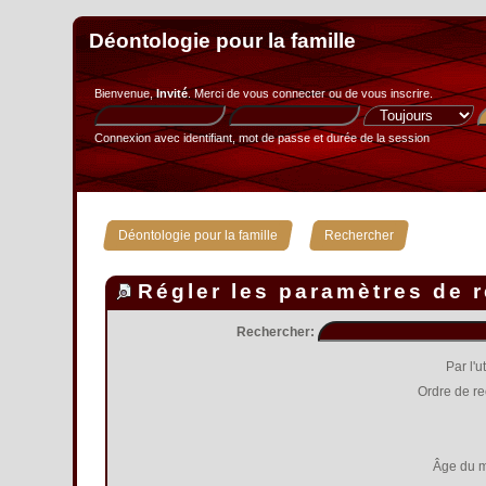
Déontologie pour la famille
Bienvenue,
Invité
. Merci de
vous connecter
ou de
vous inscrire
.
Connexion avec identifiant, mot de passe et durée de la session
»
Déontologie pour la famille
Rechercher
Régler les paramètres de 
Rechercher:
Par l'u
Ordre de r
Âge du 