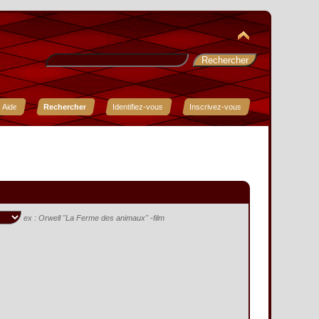
Aide
Rechercher
Identifiez-vous
Inscrivez-vous
ex :
Orwell "La Ferme des animaux" -film