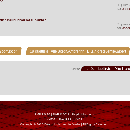
e...
30 juillet
par
Jacq
tificateur universel suivante :
03 janvie
par
Jacq
»
 corruption
Sa duettiste : Alie Boron/Ambre/.nn.. B...r..n/gretel/emile.albert
Aller à:
SMF 2.0.19
|
SMF © 2013
,
Simple Machines
XHTML
Flux RSS
WAP2
Copyright © 2026 Déontologie pour la famille | All Rights Reserved