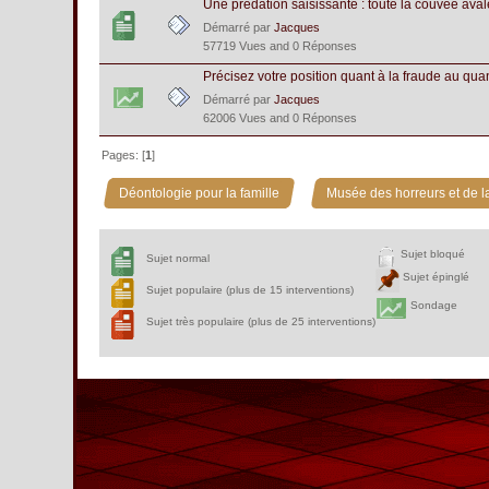
Une prédation saisissante : toute la couvée avalé
Démarré par
Jacques
57719 Vues and 0 Réponses
Précisez votre position quant à la fraude au quan
Démarré par
Jacques
62006 Vues and 0 Réponses
Pages: [
1
]
»
Déontologie pour la famille
Musée des horreurs et de la
Sujet bloqué
Sujet normal
Sujet épinglé
Sujet populaire (plus de 15 interventions)
Sondage
Sujet très populaire (plus de 25 interventions)