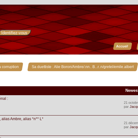
Accueil
»
 corruption
Sa duettiste : Alie Boron/Ambre/.nn.. B...r..n/gretel/emile.albert
Newes
nal :
21 octobr
par
Jacq
, alias Ambre, alias *n** L*
21 décem
par
Jacq