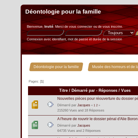
Déontologie pour la famille
Bienvenue,
Invité
. Merci de
vous connecter
ou de
vous inscrire
.
Connexion avec identifiant, mot de passe et durée de la session
»
Déontologie pour la famille
Musée des horreurs et de la
Pages: [
1
]
Titre
/
Démarré par
-
Réponses
/
Vues
Nouvelles pièces pour réouverture du dossier pé
Démarré par
Jacques
«
1
2
»
215260 Vues and 18 Réponses
A l'heure de rouvrir le dossier pénal d'Alie Boron
Démarré par
Jacques
64735 Vues and 2 Réponses