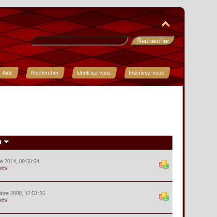
Aide
Rechercher
Identifiez-vous
Inscrivez-vous
t
e 2014, 08:50:54
ues
bre 2008, 12:51:26
ues