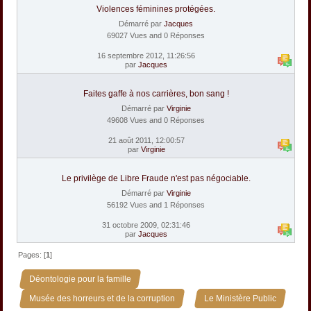
Violences féminines protégées.
Démarré par
Jacques
69027 Vues and 0 Réponses
16 septembre 2012, 11:26:56
par
Jacques
Faites gaffe à nos carrières, bon sang !
Démarré par
Virginie
49608 Vues and 0 Réponses
21 août 2011, 12:00:57
par
Virginie
Le privilège de Libre Fraude n'est pas négociable.
Démarré par
Virginie
56192 Vues and 1 Réponses
31 octobre 2009, 02:31:46
par
Jacques
Pages: [
1
]
»
Déontologie pour la famille
»
Musée des horreurs et de la corruption
Le Ministère Public