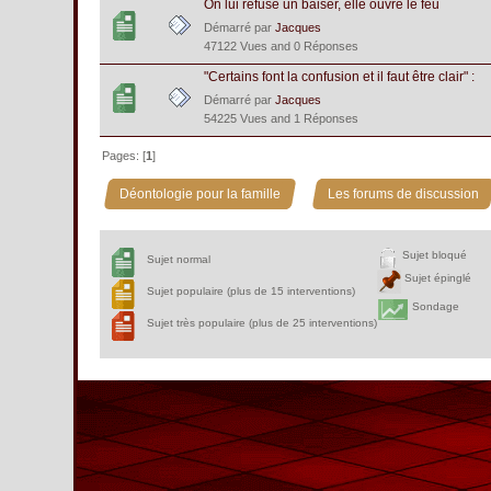
On lui refuse un baiser, elle ouvre le feu
Démarré par
Jacques
47122 Vues and 0 Réponses
"Certains font la confusion et il faut être clair" :
Démarré par
Jacques
54225 Vues and 1 Réponses
Pages: [
1
]
»
Déontologie pour la famille
Les forums de discussion
Sujet bloqué
Sujet normal
Sujet épinglé
Sujet populaire (plus de 15 interventions)
Sondage
Sujet très populaire (plus de 25 interventions)