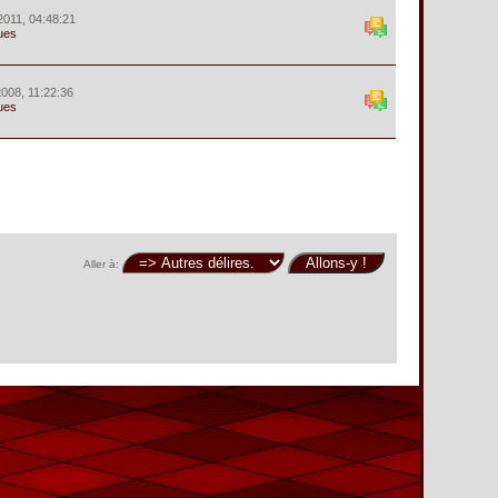
2011, 04:48:21
ues
 2008, 11:22:36
ues
Aller à: