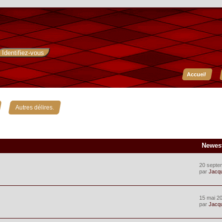
Accueil
»
Autres délires.
Newes
20 septe
par
Jacq
15 mai 20
par
Jacq