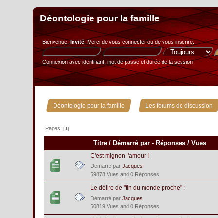
Déontologie pour la famille
Bienvenue,
Invité
. Merci de
vous connecter
ou de
vous inscrire
.
Connexion avec identifiant, mot de passe et durée de la session
»
Déontologie pour la famille
Les forums de discussion
Pages: [
1
]
Titre
/
Démarré par
-
Réponses
/
Vues
C'est mignon l'amour !
Démarré par
Jacques
69878 Vues and 0 Réponses
Le délire de "fin du monde proche" :
Démarré par
Jacques
50819 Vues and 0 Réponses