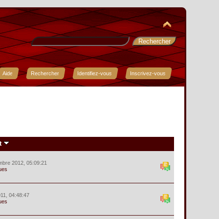
Aide
Rechercher
Identifiez-vous
Inscrivez-vous
t
mbre 2012, 05:09:21
ues
11, 04:48:47
ues