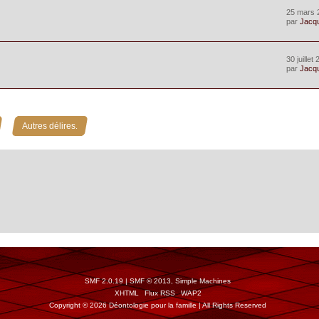
25 mars 
par
Jacq
30 juillet
par
Jacq
»
Autres délires.
SMF 2.0.19
|
SMF © 2013
,
Simple Machines
XHTML
Flux RSS
WAP2
Copyright © 2026 Déontologie pour la famille | All Rights Reserved