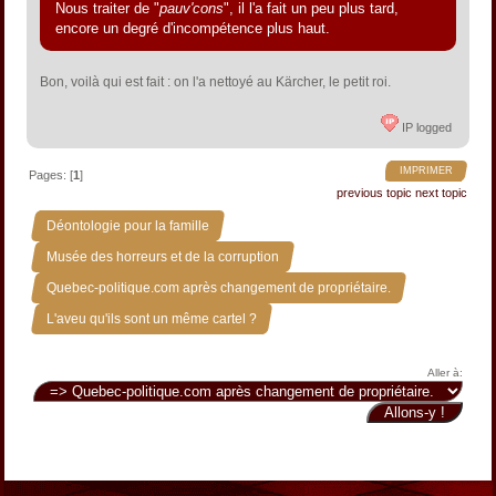
Nous traiter de "
pauv'cons
", il l'a fait un peu plus tard,
encore un degré d'incompétence plus haut.
Bon, voilà qui est fait : on l'a nettoyé au Kärcher, le petit roi.
IP logged
IMPRIMER
Pages: [
1
]
previous topic
next topic
»
Déontologie pour la famille
»
Musée des horreurs et de la corruption
»
Quebec-politique.com après changement de propriétaire.
L'aveu qu'ils sont un même cartel ?
Aller à: