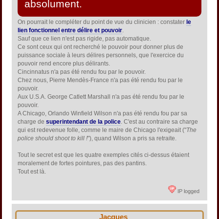
absolument.
On pourrait le compléter du point de vue du clinicien : constater
le
lien fonctionnel entre délire et pouvoir
.
Sauf que ce lien n'est pas rigide, pas automatique.
Ce sont ceux qui ont recherché le pouvoir pour donner plus de
puissance sociale à leurs délires personnels, que l'exercice du
pouvoir rend encore plus délirants.
Cincinnatus n'a pas été rendu fou par le pouvoir.
Chez nous, Pierre Mendès-France n'a pas été rendu fou par le
pouvoir.
Aux U.S.A. George Catlett Marshall n'a pas été rendu fou par le
pouvoir.
A Chicago, Orlando Winfield Wilson n'a pas été rendu fou par sa
charge de
superintendant de la police
. C'est au contraire sa charge
qui est redevenue folle, comme le maire de Chicago l'exigeait ("
The
police should shoot to kill !
"), quand Wilson a pris sa retraite.
Tout le secret est que les quatre exemples cités ci-dessus étaient
moralement de fortes pointures, pas des pantins.
Tout est là.
IP logged
Jacques