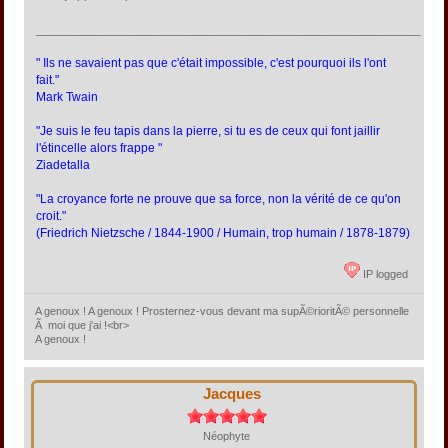
_______________________________________________________
" Ils ne savaient pas que c'était impossible, c'est pourquoi ils l'ont
fait."
Mark Twain
"Je suis le feu tapis dans la pierre, si tu es de ceux qui font jaillir
l'étincelle alors frappe "
Ziadetalla
"La croyance forte ne prouve que sa force, non la vérité de ce qu'on
croit."
(Friedrich Nietzsche / 1844-1900 / Humain, trop humain / 1878-1879)
IP logged
A genoux ! A genoux ! Prosternez-vous devant ma supÃ©rioritÃ© personnelle
Ã moi que j'ai !<br>
A genoux !
Jacques
Néophyte