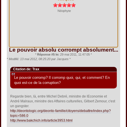
Néophyte
Le pouvoir absolu corrompt absolument...
*
Réponse #5 le:
29 mai 2011, 11:47:05 *
*
Modifié: 13 mai 2012, 08:25:20 par Jacques
*
Citation de: Trax
Le pouvoir corromp? Il corromp quoi, qui, et comment? En
quoi est-ce de la corruption?
Regarde bien, là, entre Michel Debré, ministre de lEconomie et
André Malraux, ministre des Affaires culturelles, Gilbert Zemour, c'est
un gangster.
http://deontologic.org/deonto-famille/citoyens/debattre/index.php?
topic=586.0
http://www.bakchich.info/article3953.html