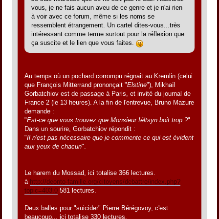
vous, je ne fais aucun aveu de ce genre et je n'ai rien
à voir avec ce forum, même si les noms se
ressemblent étrangement. Un cartel dites-vous...très
intéressant comme terme surtout pour la réflexion que
ça suscite et le lien que vous faites.
Au temps où un pochard corrompu régnait au Kremlin (celui
que François Mitterrand prononçait "
Elstine
"), Mikhaïl
Gorbatchiov est de passage à Paris, et invité du journal de
France 2 (le 13 heures). A la fin de l'entrevue, Bruno Mazure
demande :
"
Est-ce que vous trouvez que Monsieur Iéltsyn boit trop ?
"
Dans un sourire, Gorbatchiov répondit :
"
Il n'est pas nécessaire que je commente ce qui est évident
aux yeux de chacun
".
Le harem du Mossad, ici totalise 366 lectures.
à
http://deonto-famille.org/citoyens/debattre/index.php?
topic=403.0
581 lectures.
Deux balles pour "suicider" Pierre Bérégovoy, c'est
beaucoup... ici totalise 330 lectures.