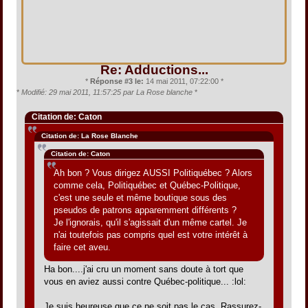
Re: Adductions...
*
Réponse #3 le:
14 mai 2011, 07:22:00 *
*
Modifié: 29 mai 2011, 11:57:25 par La Rose blanche
*
Citation de: Caton
Citation de: La Rose Blanche
Citation de: Caton
Ah bon ? Vous dirigez AUSSI Politiquébec ? Alors
comme cela, Politiquébec et Québec-Politique,
c'est une seule et même boutique sous des
pseudos de patrons apparemment différents ?
Je l'ignorais, qu'il s'agissait d'un même cartel. Je
n'ai toutefois pas compris quel est votre intérêt à
faire cet aveu.
Ha bon....j'ai cru un moment sans doute à tort que
vous en aviez aussi contre Québec-politique... :lol:
Je suis heureuse que ce ne soit pas le cas. Rassurez-