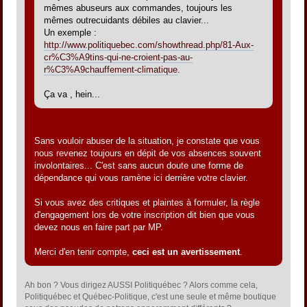
mêmes abuseurs aux commandes, toujours les
mêmes outrecuidants débiles au clavier...
Un exemple :
http://www.politiquebec.com/showthread.php/81-Aux-
cr%C3%A9tins-qui-ne-croient-pas-au-
r%C3%A9chauffement-climatique
.
Ça va , hein...
Sans vouloir abuser de la situation, je constate que vous
nous revenez toujours en dépit de vos absences souvent
involontaires... C'est sans aucun doute une forme de
dépendance qui vous ramène ici derrière votre clavier.
Si vous avez des critiques et plaintes à formuler, la règle
d'engagement lors de votre inscription dit bien que vous
devez nous en faire part par MP.
Merci d'en tenir compte,
ceci est un avertissement
.
Ah bon ? Vous dirigez AUSSI Politiquébec ? Alors comme cela,
Politiquébec et Québec-Politique, c'est une seule et même boutique