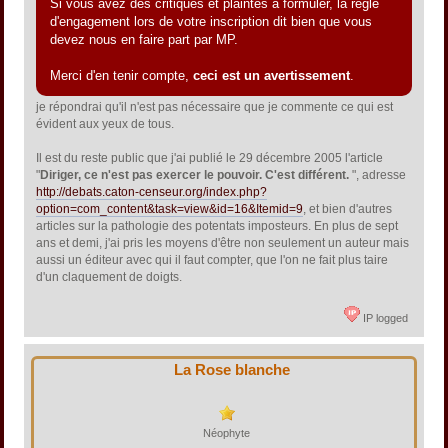
Si vous avez des critiques et plaintes à formuler, la règle
d'engagement lors de votre inscription dit bien que vous
devez nous en faire part par MP.
Merci d'en tenir compte,
ceci est un avertissement
.
je répondrai qu'il n'est pas nécessaire que je commente ce qui est
évident aux yeux de tous.
Il est du reste public que j'ai publié le 29 décembre 2005 l'article
"
Diriger, ce n'est pas exercer le pouvoir. C'est différent.
", adresse
http://debats.caton-censeur.org/index.php?
option=com_content&task=view&id=16&Itemid=9
, et bien d'autres
articles sur la pathologie des potentats imposteurs. En plus de sept
ans et demi, j'ai pris les moyens d'être non seulement un auteur mais
aussi un éditeur avec qui il faut compter, que l'on ne fait plus taire
d'un claquement de doigts.
IP logged
La Rose blanche
Néophyte