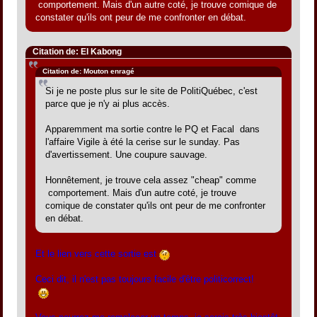
comportement. Mais d'un autre coté, je trouve comique de
constater qu'ils ont peur de me confronter en débat.
Citation de: El Kabong
Citation de: Mouton enragé
Si je ne poste plus sur le site de PolitiQuébec, c'est
parce que je n'y ai plus accès.
Apparemment ma sortie contre le PQ et Facal dans
l'affaire Vigile à été la cerise sur le sunday. Pas
d'avertissement. Une coupure sauvage.
Honnêtement, je trouve cela assez "cheap" comme
comportement. Mais d'un autre coté, je trouve
comique de constater qu'ils ont peur de me confronter
en débat.
Et le lien vers cette sortie est
Ceci dit, il n'est pas toujours facile d'être politicorrect!