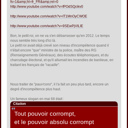
fs=1&amp;hl=fr_FR&amp;rel=0
http://www.youtube.com/watch?v=fPOdSQcikv0
http://www.youtube.com/watch?v=IT1MnOyCWOE
http://www.youtube.com/watch?v=9SEwPjVILIE
Bon, le petit roi, on ne va s'en débarrasser qu'en 2012. Le temps
nous semble très long d'ici là.
Le petit roi avait déjà crevé son niveau d'incompétence quand il
n'était encore "que" ministre de la police, maître des RG
(Renseignements Généraux), des écoutes téléphoniques, et du
charcutage électoral, et qu'il allumait les incendies de banlieue, en
traitant les français de "
racaille
".
Nous traiter de "
pauv'cons
", il l'a fait un peu plus tard, encore un
degré d'incompétence plus haut.
Un fameux slogan en mai 68 était :
Citation
Tout pouvoir corrompt,
et le pouvoir absolu corrompt