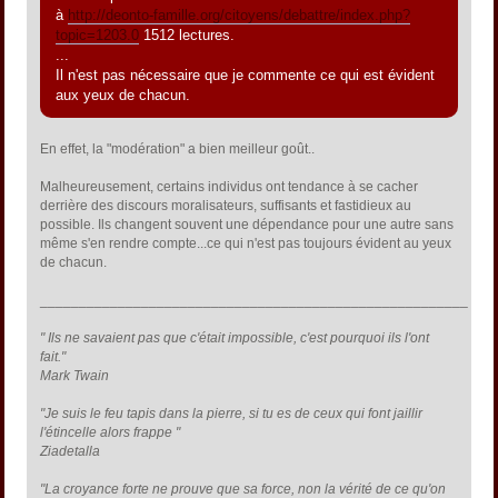
à
http://deonto-famille.org/citoyens/debattre/index.php?
topic=1203.0
1512 lectures.
...
Il n'est pas nécessaire que je commente ce qui est évident
aux yeux de chacun.
En effet, la "modération" a bien meilleur goût..
Malheureusement, certains individus ont tendance à se cacher
derrière des discours moralisateurs, suffisants et fastidieux au
possible. Ils changent souvent une dépendance pour une autre sans
même s'en rendre compte...ce qui n'est pas toujours évident au yeux
de chacun.
_______________________________________________________
" Ils ne savaient pas que c'était impossible, c'est pourquoi ils l'ont
fait."
Mark Twain
"Je suis le feu tapis dans la pierre, si tu es de ceux qui font jaillir
l'étincelle alors frappe "
Ziadetalla
"La croyance forte ne prouve que sa force, non la vérité de ce qu'on