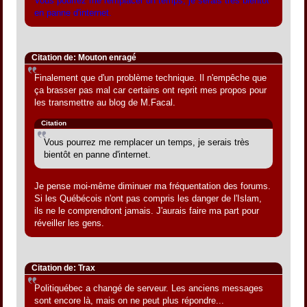
Vous pourrez me remplacer un temps, je serais très bientôt
en panne d'internet.
Citation de: Mouton enragé
Finalement que d'un problème technique. Il n'empêche que
ça brasser pas mal car certains ont reprit mes propos pour
les transmettre au blog de M.Facal.
Citation
Vous pourrez me remplacer un temps, je serais très
bientôt en panne d'internet.
Je pense moi-même diminuer ma fréquentation des forums.
Si les Québécois n'ont pas compris les danger de l'Islam,
ils ne le comprendront jamais. J'aurais faire ma part pour
réveiller les gens.
Citation de: Trax
Politiquébec a changé de serveur. Les anciens messages
sont encore là, mais on ne peut plus répondre...