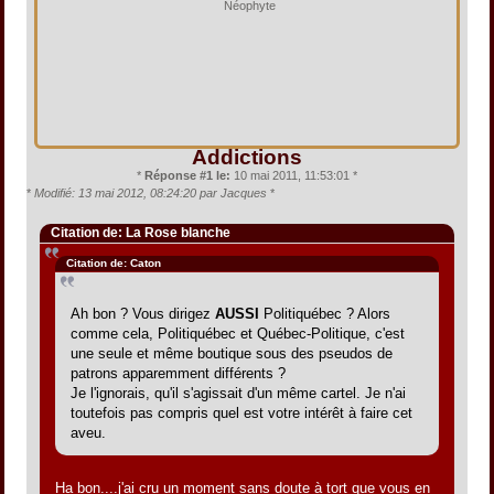
Néophyte
Addictions
*
Réponse #1 le:
10 mai 2011, 11:53:01 *
*
Modifié: 13 mai 2012, 08:24:20 par Jacques
*
Citation de: La Rose blanche
Citation de: Caton
Ah bon ? Vous dirigez
AUSSI
Politiquébec ? Alors
comme cela, Politiquébec et Québec-Politique, c'est
une seule et même boutique sous des pseudos de
patrons apparemment différents ?
Je l'ignorais, qu'il s'agissait d'un même cartel. Je n'ai
toutefois pas compris quel est votre intérêt à faire cet
aveu.
Ha bon....j'ai cru un moment sans doute à tort que vous en