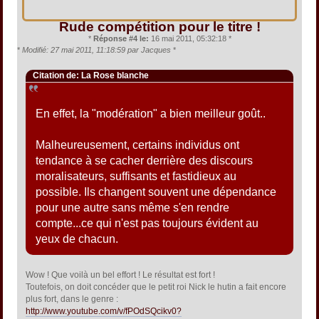
Rude compétition pour le titre !
*
Réponse #4 le:
16 mai 2011, 05:32:18 *
*
Modifié: 27 mai 2011, 11:18:59 par Jacques
*
Citation de: La Rose blanche
En effet, la "modération" a bien meilleur goût..
Malheureusement, certains individus ont
tendance à se cacher derrière des discours
moralisateurs, suffisants et fastidieux au
possible. Ils changent souvent une dépendance
pour une autre sans même s'en rendre
compte...ce qui n'est pas toujours évident au
yeux de chacun.
Wow ! Que voilà un bel effort ! Le résultat est fort !
Toutefois, on doit concéder que le petit roi Nick le hutin a fait encore
plus fort, dans le genre :
http://www.youtube.com/v/fPOdSQcikv0?