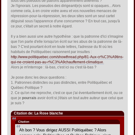
sous des pseudos de patrons apparemment différents ?
Je l'ignorais. Les pseudos des dirigeant(e)s sont si opaques... Alors
comme cela, à en croire votre aveu et vos nouvelles menaces de
répression-pour-la-répression, les deux sites sont un seul cartel
déguisé sous l'apparence d'une concurrence ? En tout cas, jusqu'à
ce jour, c'était un secret à notre égard.
Il y a bien aussi une autre hypothèse : que la patronne d'ici s'imagine
que l'on parle d'elle lorsqu'on écrit sur les abus de la patronne de là-
bas ? C'est pourtant écrit en toute lettres, l'adresse du fil où les
habitués de Politiquébec raisonnent par insultes :
http://www.politiquebec.com/showthread.php/81-Aux-cr%C3%A9tins-
qui-ne-croient-pas-au-r%C3%A9chauffement-climatique.
Alors je m'interroge : là-bas, c'est ici ou c'est là-bas ?
Je pose donc les deux questions :
1. Patronnes distinctes ou pas distinctes, entre Politiquébec et
Québec-Politique ?
2. Ce qu'on me reproche, c'est ce que j'ai éventuellement écrit, ou ce
que je
pourrais
avoir écrit si j'étais un tout autre auteur que celui que
je suis ?
Citation de: La Rose blanche
Citation
Ah bon ? Vous dirigez AUSSI Politiquébec ? Alors