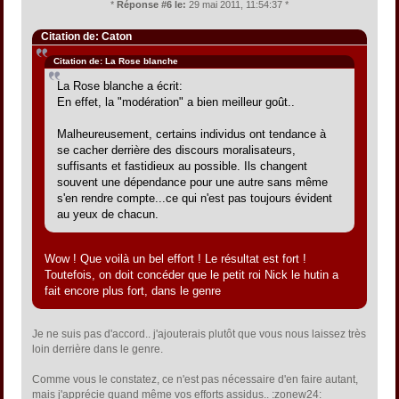
*
Réponse #6 le:
29 mai 2011, 11:54:37 *
Citation de: Caton
Citation de: La Rose blanche
La Rose blanche a écrit:
En effet, la "modération" a bien meilleur goût..
Malheureusement, certains individus ont tendance à
se cacher derrière des discours moralisateurs,
suffisants et fastidieux au possible. Ils changent
souvent une dépendance pour une autre sans même
s'en rendre compte...ce qui n'est pas toujours évident
au yeux de chacun.
Wow ! Que voilà un bel effort ! Le résultat est fort !
Toutefois, on doit concéder que le petit roi Nick le hutin a
fait encore plus fort, dans le genre
Je ne suis pas d'accord.. j'ajouterais plutôt que vous nous laissez très
loin derrière dans le genre.
Comme vous le constatez, ce n'est pas nécessaire d'en faire autant,
mais j'apprécie quand même vos efforts assidus.. :zonew24: