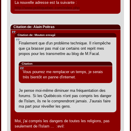
La nouvelle adresse est la suivante :
http://www.politiquebec.com/index.php
Citation de: Alain Poitras
Citation de: Mouton enragé
Finalement que d'un problème technique. Il n'empêche
que ça brasser pas mal car certains ont reprit mes
propos pour les transmettre au blog de M.Facal.
Citation
Vous pourrez me remplacer un temps, je serais
très bientôt en panne d'internet.
Je pense moi-même diminuer ma fréquentation des
forums. Si les Québécois n'ont pas compris les danger
de l'Islam, ils ne le comprendront jamais. J'aurais faire
ma part pour réveiller les gens.
Moi, j'ai compris les dangers de toutes les religions, pas
seulement de l'Islam ... :evil: