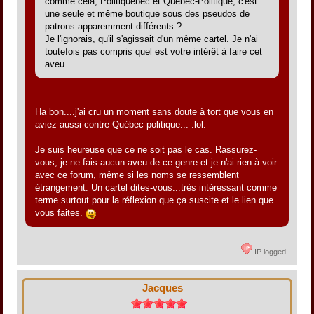
comme cela, Politiquébec et Québec-Politique, c'est
une seule et même boutique sous des pseudos de
patrons apparemment différents ?
Je l'ignorais, qu'il s'agissait d'un même cartel. Je n'ai
toutefois pas compris quel est votre intérêt à faire cet
aveu.
Ha bon....j'ai cru un moment sans doute à tort que vous en
aviez aussi contre Québec-politique... :lol:
Je suis heureuse que ce ne soit pas le cas. Rassurez-
vous, je ne fais aucun aveu de ce genre et je n'ai rien à voir
avec ce forum, même si les noms se ressemblent
étrangement. Un cartel dites-vous...très intéressant comme
terme surtout pour la réflexion que ça suscite et le lien que
vous faites.
IP logged
Jacques