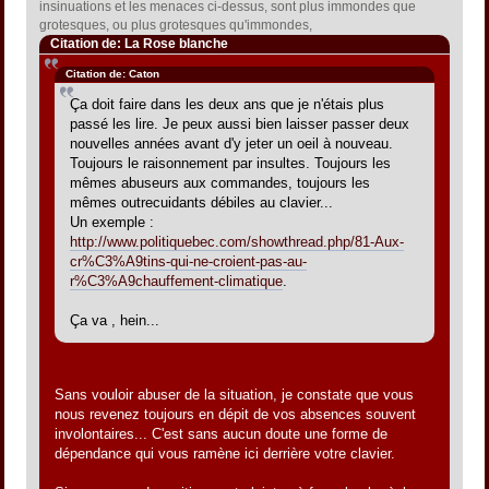
insinuations et les menaces ci-dessus, sont plus immondes que
grotesques, ou plus grotesques qu'immondes,
Citation de: La Rose blanche
Citation de: Caton
Ça doit faire dans les deux ans que je n'étais plus
passé les lire. Je peux aussi bien laisser passer deux
nouvelles années avant d'y jeter un oeil à nouveau.
Toujours le raisonnement par insultes. Toujours les
mêmes abuseurs aux commandes, toujours les
mêmes outrecuidants débiles au clavier...
Un exemple :
http://www.politiquebec.com/showthread.php/81-Aux-
cr%C3%A9tins-qui-ne-croient-pas-au-
r%C3%A9chauffement-climatique
.
Ça va , hein...
Sans vouloir abuser de la situation, je constate que vous
nous revenez toujours en dépit de vos absences souvent
involontaires... C'est sans aucun doute une forme de
dépendance qui vous ramène ici derrière votre clavier.