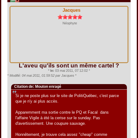
Jacques
Néophyte
L'aveu qu'ils sont un même cartel ?
*
le:
03 mai 2011, 07:12:02 *
*
Modifié: 04 mai 2011, 01:59:52 par Jacques
*
Citation de: Mouton enragé
Si je ne poste plus sur le site de PolitiQuébec, c'est parce
que je n'y ai plus accès.
Apparemment ma sortie contre le PQ et Facal dans
l'affaire Vigile à été la cerise sur le sunday. Pas
d'avertissement. Une coupure sauvage.
Honnêtement, je trouve cela assez "cheap" comme