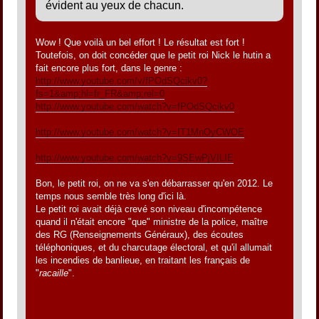
évident au yeux de chacun.
Wow ! Que voilà un bel effort ! Le résultat est fort !
Toutefois, on doit concéder que le petit roi Nick le hutin a
fait encore plus fort, dans le genre :
http://www.youtube.com/v/fPOdSQcikv0?
fs=1&amp;hl=fr_FR&amp;rel=0
http://www.youtube.com/watch?v=fPOdSQcikv0
http://www.youtube.com/watch?v=IT1MnOyCWOE
http://www.youtube.com/watch?v=9SEwPjVILIE
Bon, le petit roi, on ne va s'en débarrasser qu'en 2012. Le
temps nous semble très long d'ici là.
Le petit roi avait déjà crevé son niveau d'incompétence
quand il n'était encore "que" ministre de la police, maître
des RG (Renseignements Généraux), des écoutes
téléphoniques, et du charcutage électoral, et qu'il allumait
les incendies de banlieue, en traitant les français de
"
racaille
".