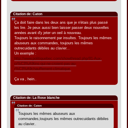
Citation de: Caton
Ça doit faire dans les deux ans que je n'étais plus passé
les lire. Je peux aussi bien laisser passer deux nouvelles
années avant d'y jeter un oeil à nouveau.
Toujours le raisonnement par insultes. Toujours les mêmes
abuseurs aux commandes, toujours les mêmes
outrecuidants débiles au clavier...
Un exemple :
http://www.politiquebec.com/showthread.php/81-Aux-
cr%C3%A9tins-qui-ne-croient-pas-au-
r%C3%A9chauffement-climatique.
Ça va , hein..
Citation de: La Rose blanche
Citation de: Caton
Toujours les mêmes abuseurs aux
commandes,toujours les mêmes outrecuidants débiles
au clavier..