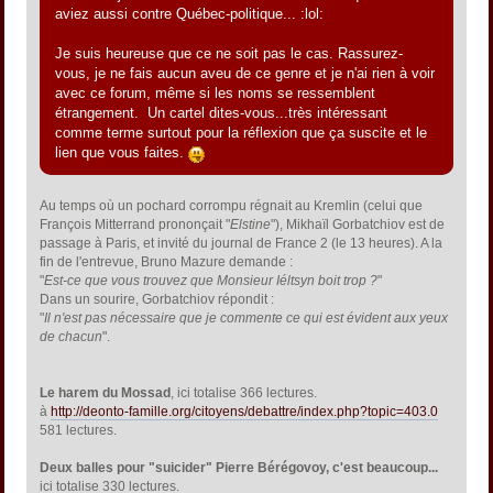
aviez aussi contre Québec-politique... :lol:
Je suis heureuse que ce ne soit pas le cas. Rassurez-
vous, je ne fais aucun aveu de ce genre et je n'ai rien à voir
avec ce forum, même si les noms se ressemblent
étrangement. Un cartel dites-vous...très intéressant
comme terme surtout pour la réflexion que ça suscite et le
lien que vous faites.
Au temps où un pochard corrompu régnait au Kremlin (celui que
François Mitterrand prononçait "
Elstine
"), Mikhaïl Gorbatchiov est de
passage à Paris, et invité du journal de France 2 (le 13 heures). A la
fin de l'entrevue, Bruno Mazure demande :
"
Est-ce que vous trouvez que Monsieur Iéltsyn boit trop ?
"
Dans un sourire, Gorbatchiov répondit :
"
Il n'est pas nécessaire que je commente ce qui est évident aux yeux
de chacun
".
Le harem du Mossad
, ici totalise 366 lectures.
à
http://deonto-famille.org/citoyens/debattre/index.php?topic=403.0
581 lectures.
Deux balles pour "suicider" Pierre Bérégovoy, c'est beaucoup...
ici totalise 330 lectures.