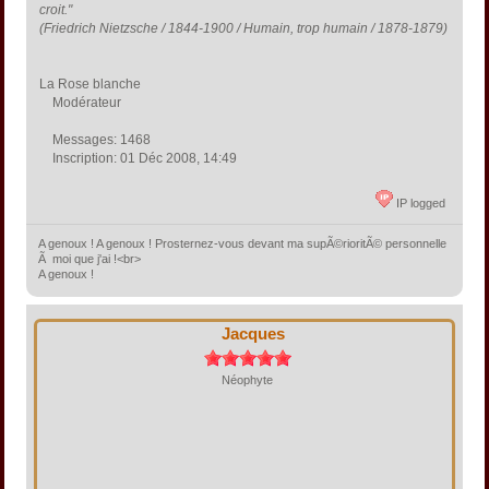
croit."
(Friedrich Nietzsche / 1844-1900 / Humain, trop humain / 1878-1879)
La Rose blanche
Modérateur
Messages: 1468
Inscription: 01 Déc 2008, 14:49
IP logged
A genoux ! A genoux ! Prosternez-vous devant ma supÃ©rioritÃ© personnelle
Ã moi que j'ai !<br>
A genoux !
Jacques
Néophyte