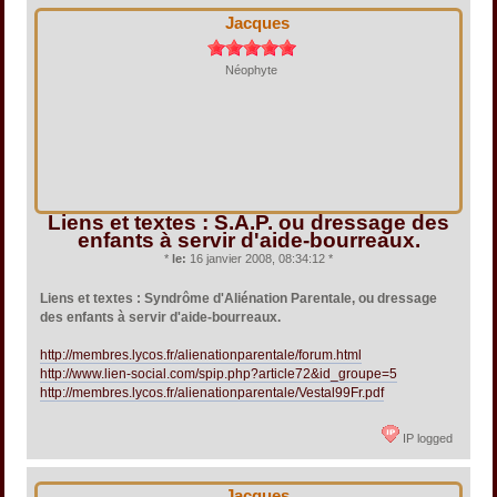
Jacques
Néophyte
Liens et textes : S.A.P. ou dressage des
enfants à servir d'aide-bourreaux.
*
le:
16 janvier 2008, 08:34:12 *
Liens et textes : Syndrôme d'Aliénation Parentale, ou dressage
des enfants à servir d'aide-bourreaux.
http://membres.lycos.fr/alienationparentale/forum.html
http://www.lien-social.com/spip.php?article72&id_groupe=5
http://membres.lycos.fr/alienationparentale/Vestal99Fr.pdf
IP logged
Jacques