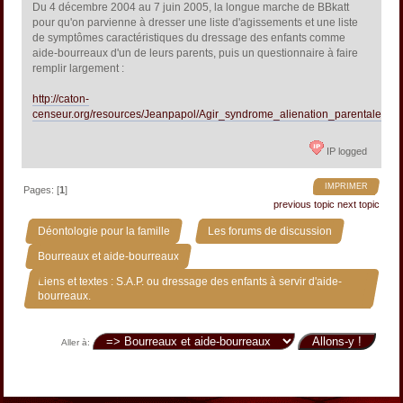
Du 4 décembre 2004 au 7 juin 2005, la longue marche de BBkatt
pour qu'on parvienne à dresser une liste d'agissements et une liste
de symptômes caractéristiques du dressage des enfants comme
aide-bourreaux d'un de leurs parents, puis un questionnaire à faire
remplir largement :
http://caton-
censeur.org/resources/Jeanpapol/Agir_syndrome_alienation_parentale.htm
IP logged
IMPRIMER
Pages: [
1
]
previous topic
next topic
»
»
Déontologie pour la famille
Les forums de discussion
»
Bourreaux et aide-bourreaux
Liens et textes : S.A.P. ou dressage des enfants à servir d'aide-
bourreaux.
Aller à: