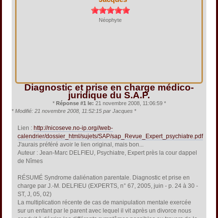
Néophyte
Diagnostic et prise en charge médico-
juridique du S.A.P.
*
Réponse #1 le:
21 novembre 2008, 11:06:59 *
*
Modifié: 21 novembre 2008, 11:52:15 par Jacques
*
Lien :
http://nicoseve.no-ip.org//web-
calendrier/dossier_html/sujets/SAP/sap_Revue_Expert_psychiatre.pdf
J'aurais préféré avoir le lien original, mais bon...
Auteur : Jean-Marc DELFIEU, Psychiatre, Expert près la cour dappel
de Nîmes
RÉSUMÉ Syndrome daliénation parentale. Diagnostic et prise en
charge par J.-M. DELFIEU (EXPERTS, n° 67, 2005, juin - p. 24 à 30 -
ST, J, 05, 02)
La multiplication récente de cas de manipulation mentale exercée
sur un enfant par le parent avec lequel il vit après un divorce nous