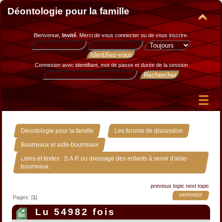
Déontologie pour la famille
Bienvenue,
Invité
. Merci de
vous connecter
ou de
vous inscrire
.
Connexion avec identifiant, mot de passe et durée de la session
»
»
Déontologie pour la famille
Les forums de discussion
»
Bourreaux et aide-bourreaux
Liens et textes : S.A.P. ou dressage des enfants à servir d'aide-
bourreaux.
previous topic
next topic
IMPRIMER
Pages: [
1
]
Lu 54982 fois