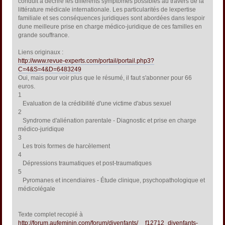
conduit à décrire les différents symptômes possibles au travers de la
littérature médicale internationale. Les particularités de lexpertise
familiale et ses conséquences juridiques sont abordées dans lespoir
dune meilleure prise en charge médico-juridique de ces familles en
grande souffrance.
Liens originaux :
http://www.revue-experts.com/portail/portail.php3?
C=4&S=4&D=6483249
Oui, mais pour voir plus que le résumé, il faut s'abonner pour 66
euros.
1
Evaluation de la crédibilité d'une victime d'abus sexuel
2
Syndrome d'aliénation parentale - Diagnostic et prise en charge
médico-juridique
3
Les trois formes de harcèlement
4
Dépressions traumatiques et post-traumatiques
5
Pyromanes et incendiaires - Étude clinique, psychopathologique et
médicolégale
Texte complet recopié à
http://forum.aufeminin.com/forum/divenfants/__f12712_divenfants-