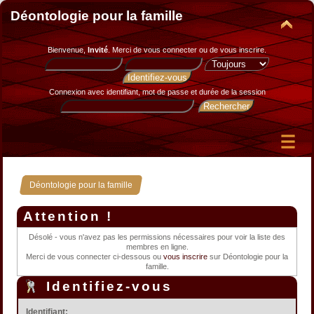
Déontologie pour la famille
Bienvenue,
Invité
. Merci de
vous connecter
ou de
vous inscrire
.
Connexion avec identifiant, mot de passe et durée de la session
Déontologie pour la famille
Attention !
Désolé - vous n'avez pas les permissions nécessaires pour voir la liste des
membres en ligne.
Merci de vous connecter ci-dessous ou
vous inscrire
sur Déontologie pour la
famille.
Identifiez-vous
Identifiant: