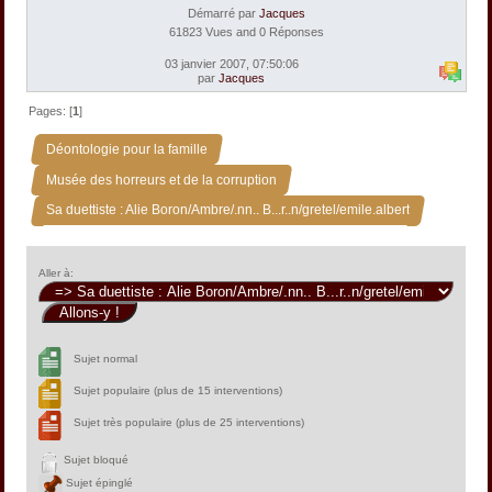
Démarré par
Jacques
61823 Vues and 0 Réponses
03 janvier 2007, 07:50:06
par
Jacques
Pages: [
1
]
»
Déontologie pour la famille
»
Musée des horreurs et de la corruption
Sa duettiste : Alie Boron/Ambre/.nn.. B...r..n/gretel/emile.albert
Aller à:
Sujet normal
Sujet populaire (plus de 15 interventions)
Sujet très populaire (plus de 25 interventions)
Sujet bloqué
Sujet épinglé