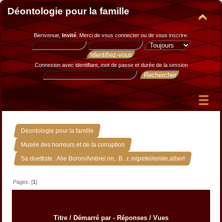
Déontologie pour la famille
Bienvenue,
Invité
. Merci de
vous connecter
ou de
vous inscrire
.
Connexion avec identifiant, mot de passe et durée de la session
»
Déontologie pour la famille
»
Musée des horreurs et de la corruption
Sa duettiste : Alie Boron/Ambre/.nn.. B...r..n/gretel/emile.albert
Pages: [
1
]
Titre
/
Démarré par
-
Réponses
/
Vues