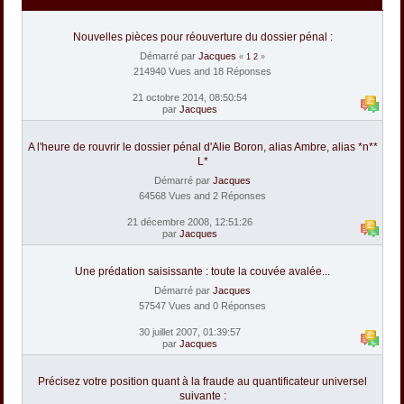
Nouvelles pièces pour réouverture du dossier pénal :
Démarré par
Jacques
«
1
2
»
214940 Vues and 18 Réponses
21 octobre 2014, 08:50:54
par
Jacques
A l'heure de rouvrir le dossier pénal d'Alie Boron, alias Ambre, alias *n**
L*
Démarré par
Jacques
64568 Vues and 2 Réponses
21 décembre 2008, 12:51:26
par
Jacques
Une prédation saisissante : toute la couvée avalée...
Démarré par
Jacques
57547 Vues and 0 Réponses
30 juillet 2007, 01:39:57
par
Jacques
Précisez votre position quant à la fraude au quantificateur universel
suivante :