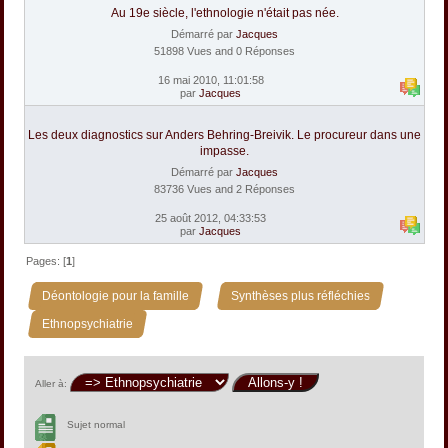
Au 19e siècle, l'ethnologie n'était pas née.
Démarré par
Jacques
51898 Vues and 0 Réponses
16 mai 2010, 11:01:58
par
Jacques
Les deux diagnostics sur Anders Behring-Breivik. Le procureur dans une
impasse.
Démarré par
Jacques
83736 Vues and 2 Réponses
25 août 2012, 04:33:53
par
Jacques
Pages: [
1
]
»
»
Déontologie pour la famille
Synthèses plus réfléchies
Ethnopsychiatrie
Aller à:
Sujet normal