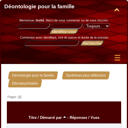
Déontologie pour la famille
Bienvenue,
Invité
. Merci de
vous connecter
ou de
vous inscrire
.
Connexion avec identifiant, mot de passe et durée de la session
»
»
Déontologie pour la famille
Synthèses plus réfléchies
Ethnopsychiatrie
Pages: [
1
]
Titre
/
Démarré par
-
Réponses
/
Vues