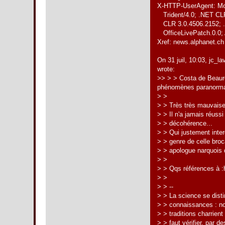
X-HTTP-UserAgent: Moz
Trident/4.0; .NET CLR
CLR 3.0.4506.2152; .N
OfficeLivePatch.0.0; 
Xref: news.alphanet.ch 
On 31 juil, 10:03, jc_
wrote:
>> > > Costa de Beaure
phénomènes paranormaux 
> >
> > Très très mauvaise
> > Il n'a jamais réussi
> > décohérence...
> > Qui justement inte
> > genre de celle bro
> > apologue narquois 
> >
> > Qqs références à :h
> >
> > --
> > La science se dist
> > connaissances : nou
> > traditions charrient 
> > faut vérifier, par d