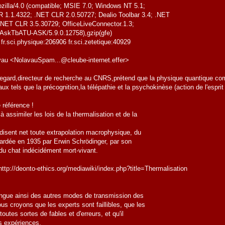
illa/4.0 (compatible; MSIE 7.0; Windows NT 5.1;
 1.1.4322; .NET CLR 2.0.50727; Dealio Toolbar 3.4; .NET
ET CLR 3.5.30729; OfficeLiveConnector.1.3;
AskTbATU-ASK/5.9.0.12758),gzip(gfe)
fr.sci.physique:206906 fr.sci.zetetique:40929
lavau <NolavauSpam...@cleube-internet.effer>
gard,directeur de recherche au CNRS,prétend que la physique quantique combi
tels que la précognition,la télépathie et la psychokinèse (action de l'esprit 
 référence !
 à assimiler les lois de la thermalisation et de la
rdisent net toute extrapolation macrophysique, du
cardée en 1935 par Erwin Schrödinger, par son
du chat indécidément mort-vivant.
ttp://deonto-ethics.org/mediawiki/index.php?title=Thermalisation
ingue ainsi des autres modes de transmission des
s croyons que les experts sont faillibles, que les
toutes sortes de fables et d'erreurs, et qu'il
es expériences.