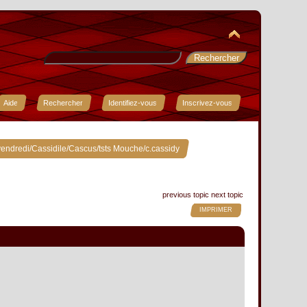
Aide
Rechercher
Identifiez-vous
Inscrivez-vous
»
endredi/Cassidile/Cascus/tsts Mouche/c.cassidy
previous topic
next topic
IMPRIMER