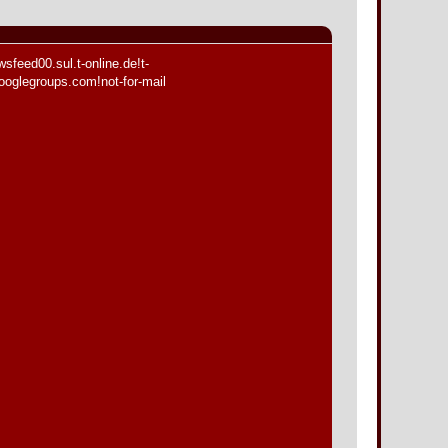
sfeed00.sul.t-online.de!t-
oglegroups.com!not-for-mail