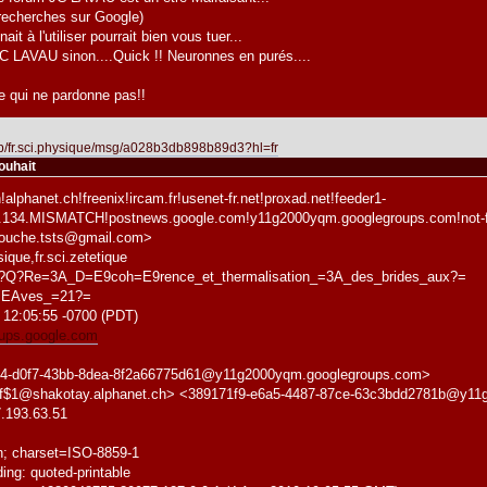
 recherches sur Google)
it à l'utiliser pourrait bien vous tuer...
 LAVAU sinon....Quick !! Neuronnes en purés....
 qui ne pardonne pas!!
oup/fr.sci.physique/msg/a028b3db898b89d3?hl=fr
ouhait
alphanet.ch!freenix!ircam.fr!usenet-fr.net!proxad.net!feeder1-
46.134.MISMATCH!postnews.google.com!y11g2000yqm.googlegroups.com!not-f
ouche.tsts@gmail.com>
ique,fr.sci.zetetique
1?Q?Re=3A_D=E9coh=E9rence_et_thermalisation_=3A_des_brides_aux?=
=EAves_=21?=
 12:05:55 -0700 (PDT)
roups.google.com
4-d0f7-43bb-8dea-8f2a66775d61@y11g2000yqm.googlegroups.com>
nvf$1@shakotay.alphanet.ch> <389171f9-e6a5-4487-87ce-63c3bdd2781b@y1
.193.63.51
in; charset=ISO-8859-1
ing: quoted-printable