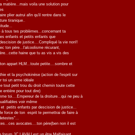
 la matière...mais voila une solution pour
mes
aire plier autrui afin qu'il rentre dans le
ture tiranique..
itude...
se à tous tes problèmes...concernant ta
tes enfants et petits enfants que
 descision de justice....Compliqué la vie non!!
c ton père...l'alcoolisme récurant,
ère...cette haine que tu as vis a vis des
e ton appart HLM...toute petite....sombre et
hie et la psychokinèse (action de l'esprit sur
ur toi un arme idéale
e tout petit trou du droit chemin toute cette
e entière pour tout dire)
e toi....Empereur de la droiture...qui ne peu à
ualifiables voir même
t petits enfants par descision de justice...
e force de ton esprit te permettrai de faire à
etestes"...
s...ces avocates....ton père(ben non il est
e forum JC LAVAU est un être Malfaisant...