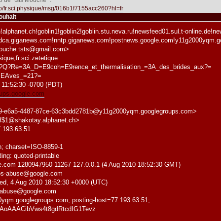
 de "tsts Mouche" :
oup/fr.sci.physique/msg/016b1f7155acc260?hl=fr
ouhait
alphanet.ch!goblin1!goblin2!goblin.stu.neva.ru!newsfeed01.sul.t-online.de!new
p.dca.giganews.com!nntp.giganews.com!postnews.google.com!y11g2000yqm.go
ouche.tsts@gmail.com>
ique,fr.sci.zetetique
1?Q?Re=3A_D=E9coh=E9rence_et_thermalisation_=3A_des_brides_aux?=
=EAves_=21?=
 11:52:30 -0700 (PDT)
roups.google.com
f9-e6a5-4487-87ce-63c3bdd2781b@y11g2000yqm.googlegroups.com>
vf$1@shakotay.alphanet.ch>
.193.63.51
in; charset=ISO-8859-1
ing: quoted-printable
le.com 1280947950 11267 127.0.0.1 (4 Aug 2010 18:52:30 GMT)
ups-abuse@google.com
ed, 4 Aug 2010 18:52:30 +0000 (UTC)
s-abuse@google.com
00yqm.googlegroups.com; posting-host=77.193.63.51;
jfAoAAACibVws4t8gdRtcdIG1Tevz