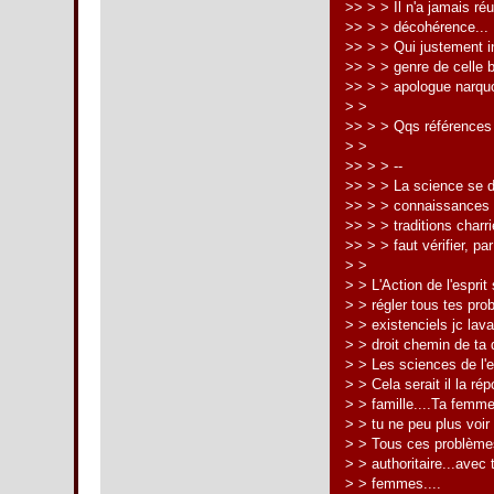
>> > > Il n'a jamais réu
>> > > décohérence...
>> > > Qui justement i
>> > > genre de celle 
>> > > apologue narquo
> >
>> > > Qqs références 
> >
>> > > --
>> > > La science se d
>> > > connaissances : 
>> > > traditions charri
>> > > faut vérifier, p
> >
> > L'Action de l'esprit
> > régler tous tes pr
> > existenciels jc lavau
> > droit chemin de ta d
> > Les sciences de l'e
> > Cela serait il la r
> > famille....Ta femme
> > tu ne peu plus voir
> > Tous ces problèmes
> > authoritaire...avec
> > femmes....