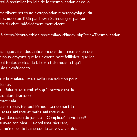
ssi à assimiler les lois de la thermalisation et de la
nterdisent net toute extrapolation macrophysique, du
brocardée en 1935 par Erwin Schrödinger, par son
is du chat indécidément mort-vivant.
à :http://deonto-ethics.org/mediawiki/index.php?title=Thermalisation
istingue ainsi des autres modes de transmission des
nous croyons que les experts sont faillibles, que les
ent toutes sortes de fables et d'erreurs, et qu'il
ar des expériences.
 sur la matière...mais voila une solution pour
oblèmes
...faire plier autrui afin qu'il rentre dans le
ictature tiranique..
xactitude...
éponse à tous tes problèmes...concernant ta
 et tes enfants et petits enfants que
 par descision de justice....Compliqué la vie non!!
 avec ton père...l'alcoolisme récurant,
 ta mère...cette haine que tu as vis a vis des