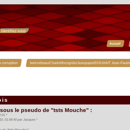
Accueil
»
 corruption
Ixe/corbeau/Charlot/Incognito/Jeanpapol/DOUHAIT Jean-Paul/v
ois
 sous le pseudo de "tsts Mouche" :
:01 *
010, 01:08:40 par Jacques
*