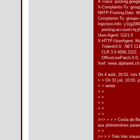
X-Trace: posting.goog
X-Complaints-To: gro
NNTP-Posting-Date: W
Complaints-To: group
Injection-Info: y11g20
posting-account=Iq-
User-Agent: G2/1.0
X-HTTP-UserAgent: Moz
Trident/4.0; .NET CLR
CLR 3.0.4506.2152; .N
OfficeLivePatch.0.0; 
Xref: news.alphanet.ch 
On 4 août, 20:52, tst
> > On 31 juil, 10:03,
> > wrote:
> >
> >
> >
> >
> >
>>> > > > Costa de Bea
aux phénomènes paranorm
> >
>> > > Très très mauva