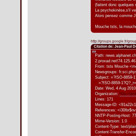
(faitent donc quelques
La psychokinèse,s'il vena
Alors pensez comme JC
Mouche tsts, la mouche
http://groups.google.fr/gr
Citation de: Jean-Paul D
Path: news.alphanet.ch!
2.proxad.net!74.125.
From: tsts Mouche <m
Newsgroups: fr.sci.phys
Subject: =?ISO-8859-
=?ISO-8859-1?Q?_r
Date: Wed, 4 Aug 2010
Organization:
http://g
Lines: 171
Message-ID: <91a22c1
References: <i30lbr$
NNTP-Posting-Host: 77
Mime-Version: 1.0
Content-Type: text/pla
Content-Transfer-Encod