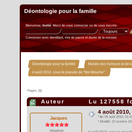
Déontologie pour la famille
Bienvenue,
Invité
. Merci de
vous connecter
ou de
vous inscrire
.
Connexion avec identifiant, mot de passe et durée de la session
»
Déontologie pour la famille
Musée des horreurs et de la
4 août 2010, sous le pseudo de "tsts Mouche" :
Pages: [
1
]
Auteur
Lu 127558 f
4 août 2010,
*
le:
05 août 2010, 01:42
Jacques
*
Modifié: 22 octobre 2
Néophyte