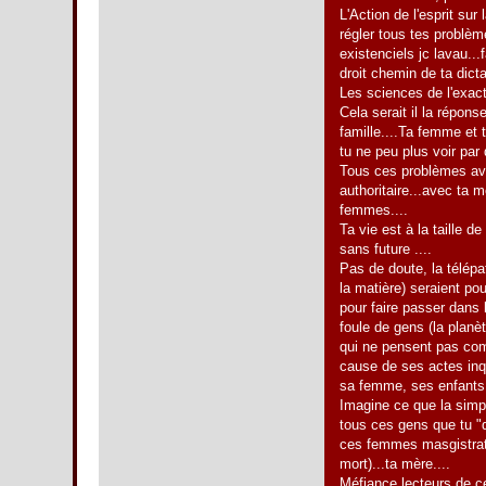
L'Action de l'esprit sur
régler tous tes problè
existenciels jc lavau...f
droit chemin de ta dicta
Les sciences de l'exact
Cela serait il la répon
famille....Ta femme et 
tu ne peu plus voir par
Tous ces problèmes ave
authoritaire...avec ta m
femmes....
Ta vie est à la taille d
sans future ....
Pas de doute, la télépat
la matière) seraient po
pour faire passer dans l
foule de gens (la planèt
qui ne pensent pas comm
cause de ses actes inq
sa femme, ses enfants e
Imagine ce que la simpl
tous ces gens que tu "d
ces femmes masgistrate
mort)...ta mère....
Méfiance lecteurs de c