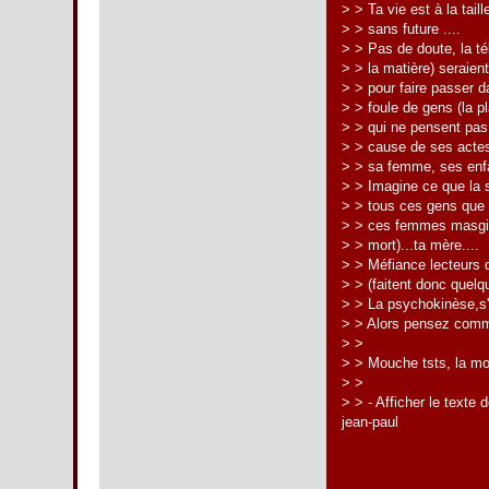
> > Ta vie est à la tail
> > sans future ....
> > Pas de doute, la té
> > la matière) seraien
> > pour faire passer da
> > foule de gens (la pl
> > qui ne pensent pas
> > cause de ses actes
> > sa femme, ses enfan
> > Imagine ce que la s
> > tous ces gens que t
> > ces femmes masgist
> > mort)...ta mère....
> > Méfiance lecteurs 
> > (faitent donc quel
> > La psychokinèse,s'il 
> > Alors pensez comm
> >
> > Mouche tsts, la m
> >
> > - Afficher le text
jean-paul