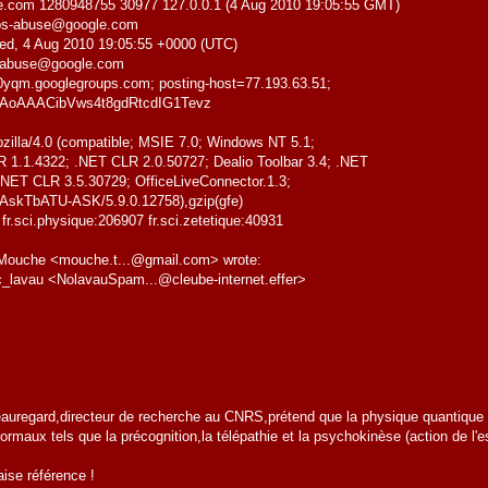
le.com 1280948755 30977 127.0.0.1 (4 Aug 2010 19:05:55 GMT)
ups-abuse@google.com
ed, 4 Aug 2010 19:05:55 +0000 (UTC)
s-abuse@google.com
00yqm.googlegroups.com; posting-host=77.193.63.51;
jfAoAAACibVws4t8gdRtcdIG1Tevz
illa/4.0 (compatible; MSIE 7.0; Windows NT 5.1;
 1.1.4322; .NET CLR 2.0.50727; Dealio Toolbar 3.4; .NET
ET CLR 3.5.30729; OfficeLiveConnector.1.3;
AskTbATU-ASK/5.9.0.12758),gzip(gfe)
fr.sci.physique:206907 fr.sci.zetetique:40931
s Mouche <mouche.t...@gmail.com> wrote:
 jc_lavau <NolavauSpam...@cleube-internet.effer>
uregard,directeur de recherche au CNRS,prétend que la physique quantique co
aux tels que la précognition,la télépathie et la psychokinèse (action de l'esp
ise référence !