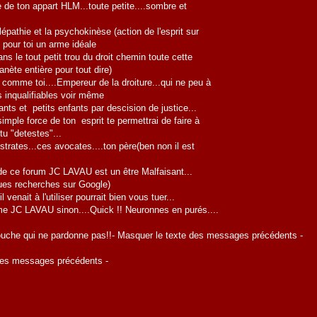
le de ton appart HLM...toute petite....sombre et
lépathie et la psychokinèse (action de l'esprit sur
t pour toi un arme idéale
ns le tout petit trou du droit chemin toute cette
anète entière pour tout dire)
 comme toi....Empereur de la droiture...qui ne peu à
 inqualifiables voir même
ts et petits enfants par descision de justice...
imple force de ton esprit te permettrai de faire à
u "detestes"...
rates...ces avocates....ton père(ben non il est
de ce forum JC LAVAU est un être Malfaisant...
ques recherches sur Google)
venait à l'utiliser pourrait bien vous tuer...
e JC LAVAU sinon....Quick !! Neuronnes en purés....
ouche qui ne pardonne pas!!- Masquer le texte des messages précédents -
e des messages précédents -