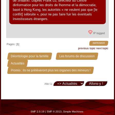
de Shaanxi. Daprès Frank Lu, directeur du Centre
dinformation pour les droits de lhomme et la démocratie,
basé à Hong Kong, les autorités « ne veulent pas que [le
conflit] sébruite », pour ne pas faire fuir les éventuels
investisseurs étrangers.
IP logged
IMPRIMER
Pages: [
1
]
previous topic
next topic
»
»
Déontologie pour la famille
Les forums de discussion
»
Actualités
Promis : ils ne prélèveront plus les organes des mineurs !
Aller à:
SMF 2.0.19
|
SMF © 2013
,
Simple Machines