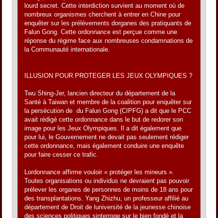
lourd secret. Cette interdiction survient au moment où de
nombreux organismes cherchent à entrer en Chine pour
enquêter sur les prélèvements dorganes des pratiquants de
Falun Gong. Cette ordonnance est perçue comme une
réponse du régime face aux nombreuses condamnations de
la Communauté internationale.
ILLUSION POUR PROTEGER LES JEUX OLYMPIQUES ?
Twu Shing-Jer, lancien directeur du département de la
Santé à Taiwan et membre de la coalition pour enquêter sur
la persécution de du Falun Gong (CIPFG) a dit que le PCC
avait rédigé cette ordonnance dans le but de redorer son
image pour les Jeux Olympiques. Il a dit également que
pour lui, le Gouvernement ne devait pas seulement rédiger
cette ordonnance, mais également conduire une enquête
pour faire cesser ce trafic.
Lordonnance affirme vouloir « protéger les mineurs ».
Toutes organisations ou individus ne devraient pas pouvoir
prélever les organes de personnes de moins de 18 ans pour
des transplantations. Yang Zhizhu, un professeur affilié au
département de Droit de luniversité de la jeunesse chinoise
des sciences politiques sinterroge sur le bien fondé et la