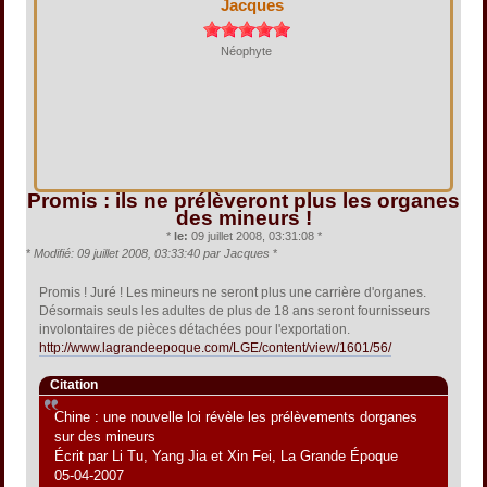
Jacques
Néophyte
Promis : ils ne prélèveront plus les organes
des mineurs !
*
le:
09 juillet 2008, 03:31:08 *
*
Modifié: 09 juillet 2008, 03:33:40 par Jacques
*
Promis ! Juré ! Les mineurs ne seront plus une carrière d'organes.
Désormais seuls les adultes de plus de 18 ans seront fournisseurs
involontaires de pièces détachées pour l'exportation.
http://www.lagrandeepoque.com/LGE/content/view/1601/56/
Citation
Chine : une nouvelle loi révèle les prélèvements dorganes
sur des mineurs
Écrit par Li Tu, Yang Jia et Xin Fei, La Grande Époque
05-04-2007