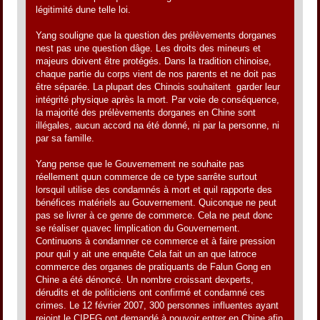
légitimité dune telle loi.
Yang souligne que la question des prélèvements dorganes
nest pas une question dâge. Les droits des mineurs et
majeurs doivent être protégés. Dans la tradition chinoise,
chaque partie du corps vient de nos parents et ne doit pas
être séparée. La plupart des Chinois souhaitent garder leur
intégrité physique après la mort. Par voie de conséquence,
la majorité des prélèvements dorganes en Chine sont
illégales, aucun accord na été donné, ni par la personne, ni
par sa famille.
Yang pense que le Gouvernement ne souhaite pas
réellement quun commerce de ce type sarrête surtout
lorsquil utilise des condamnés à mort et quil rapporte des
bénéfices matériels au Gouvernement. Quiconque ne peut
pas se livrer à ce genre de commerce. Cela ne peut donc
se réaliser quavec limplication du Gouvernement.
Continuons à condamner ce commerce et à faire pression
pour quil y ait une enquête Cela fait un an que latroce
commerce des organes de pratiquants de Falun Gong en
Chine a été dénoncé. Un nombre croissant dexperts,
dérudits et de politiciens ont confirmé et condamné ces
crimes. Le 12 février 2007, 300 personnes influentes ayant
rejoint le CIPFG ont demandé à pouvoir entrer en Chine afin