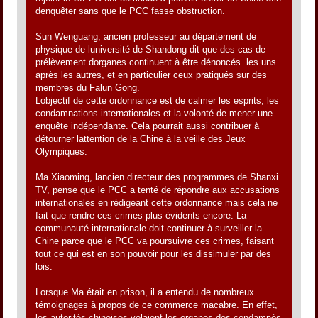
denquêter sans que le PCC fasse obstruction.
Sun Wenguang, ancien professeur au département de
physique de luniversité de Shandong dit que des cas de
prélèvement dorganes continuent à être dénoncés les uns
après les autres, et en particulier ceux pratiqués sur des
membres du Falun Gong.
Lobjectif de cette ordonnance est de calmer les esprits, les
condamnations internationales et la volonté de mener une
enquête indépendante. Cela pourrait aussi contribuer à
détourner lattention de la Chine à la veille des Jeux
Olympiques.
Ma Xiaoming, lancien directeur des programmes de Shanxi
TV, pense que le PCC a tenté de répondre aux accusations
internationales en rédigeant cette ordonnance mais cela ne
fait que rendre ces crimes plus évidents encore. La
communauté internationale doit continuer à surveiller la
Chine parce que le PCC va poursuivre ces crimes, faisant
tout ce qui est en son pouvoir pour les dissimuler par des
lois.
Lorsque Ma était en prison, il a entendu de nombreux
témoignages à propos de ce commerce macabre. En effet,
les autorités chinoises volaient les organes des condamnés