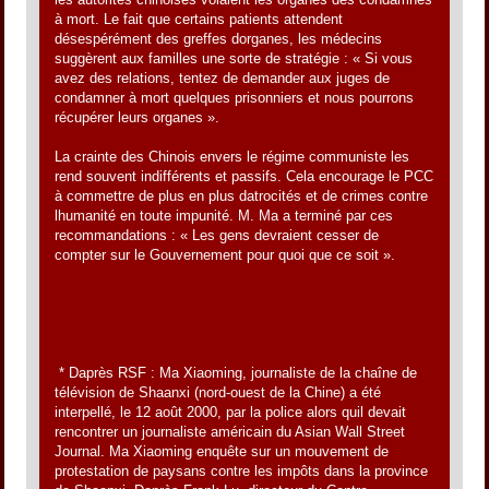
à mort. Le fait que certains patients attendent
désespérément des greffes dorganes, les médecins
suggèrent aux familles une sorte de stratégie : « Si vous
avez des relations, tentez de demander aux juges de
condamner à mort quelques prisonniers et nous pourrons
récupérer leurs organes ».
La crainte des Chinois envers le régime communiste les
rend souvent indifférents et passifs. Cela encourage le PCC
à commettre de plus en plus datrocités et de crimes contre
lhumanité en toute impunité. M. Ma a terminé par ces
recommandations : « Les gens devraient cesser de
compter sur le Gouvernement pour quoi que ce soit ».
* Daprès RSF : Ma Xiaoming, journaliste de la chaîne de
télévision de Shaanxi (nord-ouest de la Chine) a été
interpellé, le 12 août 2000, par la police alors quil devait
rencontrer un journaliste américain du Asian Wall Street
Journal. Ma Xiaoming enquête sur un mouvement de
protestation de paysans contre les impôts dans la province