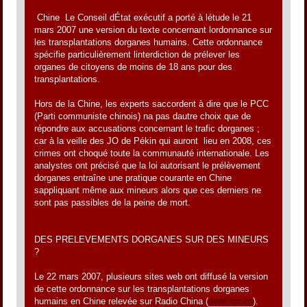
Chine  Le Conseil dÉtat exécutif a porté à létude le 21
mars 2007 une version du texte concernant lordonnance sur
les transplantations dorganes humains. Cette ordonnance
spécifie particulièrement linterdiction de prélever les
organes de citoyens de moins de 18 ans pour des
transplantations.
Hors de la Chine, les experts saccordent à dire que le PCC
(Parti communiste chinois) na pas dautre choix que de
répondre aux accusations concernant le trafic dorganes ;
car à la veille des JO de Pékin qui auront lieu en 2008, ces
crimes ont choqué toute la communauté internationale. Les
analystes ont précisé que la loi autorisant le prélèvement
dorganes entraîne une pratique courante en Chine
sappliquant même aux mineurs alors que ces derniers ne
sont pas passibles de la peine de mort.
DES PRELEVEMENTS DORGANES SUR DES MINEURS
?
Le 22 mars 2007, plusieurs sites web ont diffusé la version
de cette ordonnance sur les transplantations dorganes
humains en Chine relevée sur Radio China (
www.cnr.cn
).