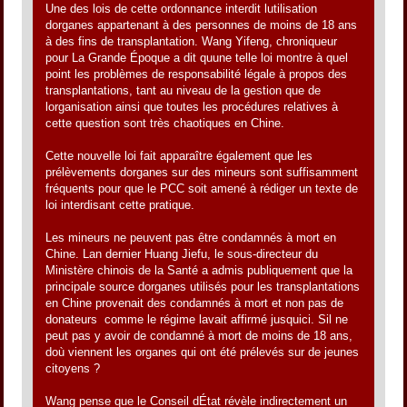
Une des lois de cette ordonnance interdit lutilisation
dorganes appartenant à des personnes de moins de 18 ans
à des fins de transplantation. Wang Yifeng, chroniqueur
pour La Grande Époque a dit quune telle loi montre à quel
point les problèmes de responsabilité légale à propos des
transplantations, tant au niveau de la gestion que de
lorganisation ainsi que toutes les procédures relatives à
cette question sont très chaotiques en Chine.
Cette nouvelle loi fait apparaître également que les
prélèvements dorganes sur des mineurs sont suffisamment
fréquents pour que le PCC soit amené à rédiger un texte de
loi interdisant cette pratique.
Les mineurs ne peuvent pas être condamnés à mort en
Chine. Lan dernier Huang Jiefu, le sous-directeur du
Ministère chinois de la Santé a admis publiquement que la
principale source dorganes utilisés pour les transplantations
en Chine provenait des condamnés à mort et non pas de
donateurs comme le régime lavait affirmé jusquici. Sil ne
peut pas y avoir de condamné à mort de moins de 18 ans,
doù viennent les organes qui ont été prélevés sur de jeunes
citoyens ?
Wang pense que le Conseil dÉtat révèle indirectement un