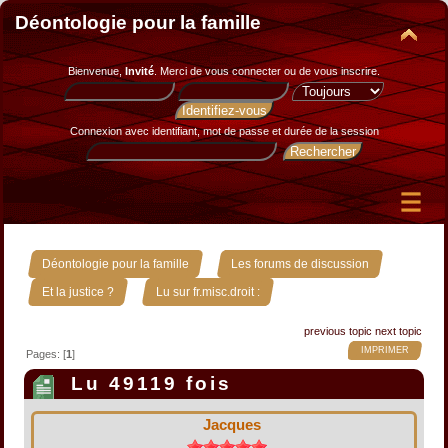
Déontologie pour la famille
Bienvenue,
Invité
. Merci de
vous connecter
ou de
vous inscrire
.
Connexion avec identifiant, mot de passe et durée de la session
»
»
Déontologie pour la famille
Les forums de discussion
»
Et la justice ?
Lu sur fr.misc.droit :
previous topic
next topic
IMPRIMER
Pages: [
1
]
Lu 49119 fois
Jacques