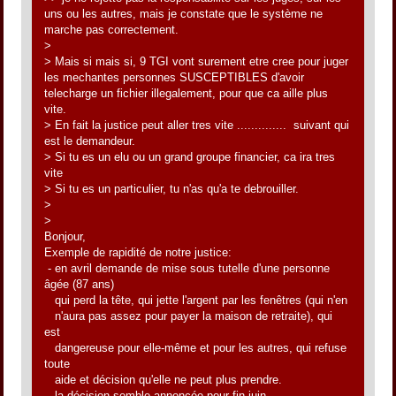
uns ou les autres, mais je constate que le système ne
marche pas correctement.
>
> Mais si mais si, 9 TGI vont surement etre cree pour juger
les mechantes personnes SUSCEPTIBLES d'avoir
telecharge un fichier illegalement, pour que ca aille plus
vite.
> En fait la justice peut aller tres vite .............. suivant qui
est le demandeur.
> Si tu es un elu ou un grand groupe financier, ca ira tres
vite
> Si tu es un particulier, tu n'as qu'a te debrouiller.
>
>
Bonjour,
Exemple de rapidité de notre justice:
- en avril demande de mise sous tutelle d'une personne
âgée (87 ans)
qui perd la tête, qui jette l'argent par les fenêtres (qui n'en
n'aura pas assez pour payer la maison de retraite), qui
est
dangereuse pour elle-même et pour les autres, qui refuse
toute
aide et décision qu'elle ne peut plus prendre.
- la décision semble annoncée pour fin juin.