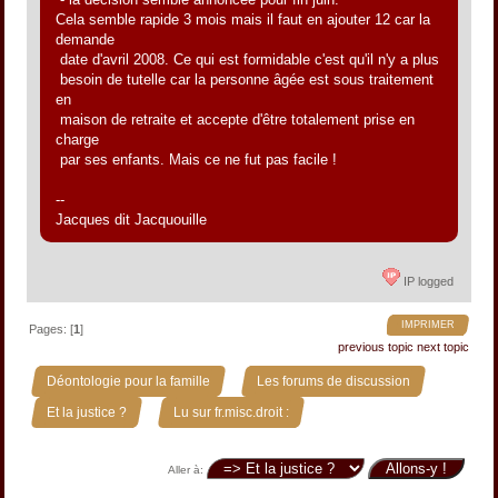
Cela semble rapide 3 mois mais il faut en ajouter 12 car la
demande
date d'avril 2008. Ce qui est formidable c'est qu'il n'y a plus
besoin de tutelle car la personne âgée est sous traitement
en
maison de retraite et accepte d'être totalement prise en
charge
par ses enfants. Mais ce ne fut pas facile !
--
Jacques dit Jacquouille
IP logged
IMPRIMER
Pages: [
1
]
previous topic
next topic
»
»
Déontologie pour la famille
Les forums de discussion
»
Et la justice ?
Lu sur fr.misc.droit :
Aller à: