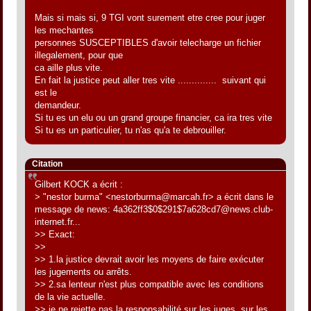
Mais si mais si, 9 TGI vont surement etre cree pour juger
les mechantes
personnes SUSCEPTIBLES d'avoir telecharge un fichier
illegalement, pour que
ca aille plus vite.
En fait la justice peut aller tres vite .............. suivant qui
est le
demandeur.
Si tu es un elu ou un grand groupe financier, ca ira tres vite
Si tu es un particulier, tu n'as qu'a te debrouiller.
Citation
Gilbert KOCK a écrit :
> "nestor burma" <nestorburma@marcah.fr> a écrit dans le
message de news: 4a362ff3$0$291$7a628cd7@news.club-
internet.fr...
>> Exact:
>>
>> 1.la justice devrait avoir les moyens de faire exécuter
les jugements ou arrêts.
>> 2.sa lenteur n'est plus compatible avec les conditions
de la vie actuelle.
>> je ne rejette pas la responsabilité sur les juges, sur les