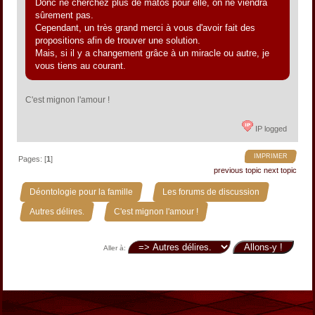
Donc ne cherchez plus de matos pour elle, on ne viendra
sûrement pas.
Cependant, un très grand merci à vous d'avoir fait des
propositions afin de trouver une solution.
Mais, si il y a changement grâce à un miracle ou autre, je
vous tiens au courant.
C'est mignon l'amour !
IP logged
IMPRIMER
Pages: [
1
]
previous topic
next topic
»
»
Déontologie pour la famille
Les forums de discussion
»
Autres délires.
C'est mignon l'amour !
Aller à: