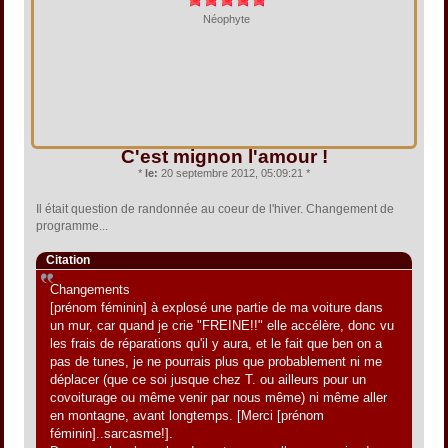
Néophyte
C'est mignon l'amour !
*
le:
20 septembre 2012, 05:09:21 *
Il était question de randonnée au coeur de l'hiver. Changement de
programme...
Citation
Changements
[prénom féminin] à explosé une partie de ma voiture dans
un mur, car quand je crie "FREINE!!" elle accélère, donc vu
les frais de réparations qu'il y aura, et le fait que ben on a
pas de tunes, je ne pourrais plus que probablement ni me
déplacer (que ce soi jusque chez T. ou ailleurs pour un
covoiturage ou même venir par nous même) ni même aller
en montagne, avant longtemps. [Merci [prénom
féminin]..sarcasme!].