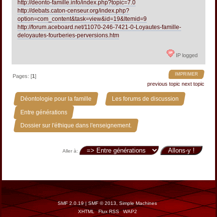
http://deonto-famille.info/index.php?topic=7.0
http://debats.caton-censeur.org/index.php?
option=com_content&task=view&id=19&Itemid=9
http://forum.aceboard.net/11070-246-7421-0-Loyautes-famille-
deloyautes-fourberies-perversions.htm
IP logged
IMPRIMER
Pages: [
1
]
previous topic
next topic
»
»
Déontologie pour la famille
Les forums de discussion
»
Entre générations
Dossier sur l'éthique dans l'enseignement.
Aller à:
SMF 2.0.19
|
SMF © 2013
,
Simple Machines
XHTML
Flux RSS
WAP2