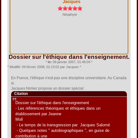
Jacques
Néophyte
Dossier sur l'éthique dans l'enseignement.
*
le:
09 janvier 2007, 01:46:04 *
*
Modifié: 04 février 2008, 01:13:01 par Jacques
*
En France, l'éthique n'est pas une discipline universitaire. Au Canada
si.
Jacques Nimier propose un dossier spécial :
Citation
Dossier sur l'éthique dans l'enseignement
- Les références théoriques et éthiques dans un
établissement par Jeanne
Moll
- Le temps de la transgression par Jacques Salomé
- Quelques notes " autobiographiques ", en guise de
contribution à une