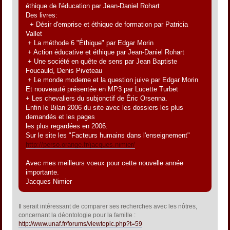
éthique de l'éducation par Jean-Daniel Rohart
Des livres:
+ Désir d'emprise et éthique de formation par Patricia
Vallet
+ La méthode 6 "Éthique" par Edgar Morin
+ Action éducative et éthique par Jean-Daniel Rohart
+ Une société en quête de sens par Jean Baptiste
Foucauld, Denis Piveteau
+ Le monde moderne et la question juive par Edgar Morin
Et nouveauté présentée en MP3 par Lucette Turbet
+ Les chevaliers du subjonctif de Éric Orsenna.
Enfin le Bilan 2006 du site avec les dossiers les plus
demandés et les pages
les plus regardées en 2006.
Sur le site les "Facteurs humains dans l'enseignement"
http://perso.orange.fr/jacques.nimier/
Avec mes meilleurs voeux pour cette nouvelle année
importante.
Jacques Nimier
Il serait intéressant de comparer ses recherches avec les nôtres,
concernant la déontologie pour la famille :
http://www.unaf.fr/forums/viewtopic.php?t=59