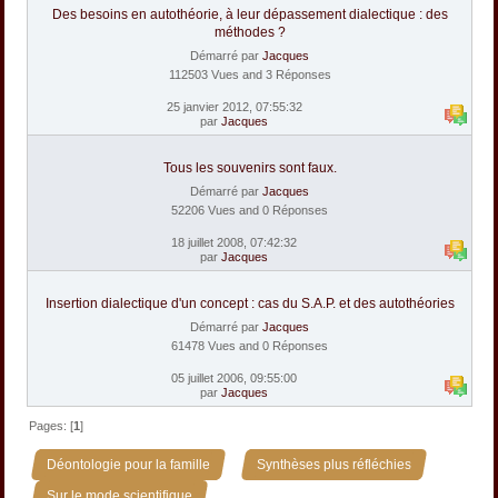
Des besoins en autothéorie, à leur dépassement dialectique : des
méthodes ?
Démarré par
Jacques
112503 Vues and 3 Réponses
25 janvier 2012, 07:55:32
par
Jacques
Tous les souvenirs sont faux.
Démarré par
Jacques
52206 Vues and 0 Réponses
18 juillet 2008, 07:42:32
par
Jacques
Insertion dialectique d'un concept : cas du S.A.P. et des autothéories
Démarré par
Jacques
61478 Vues and 0 Réponses
05 juillet 2006, 09:55:00
par
Jacques
Pages: [
1
]
»
»
Déontologie pour la famille
Synthèses plus réfléchies
Sur le mode scientifique