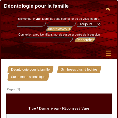
Déontologie pour la famille
Bienvenue,
Invité
. Merci de
vous connecter
ou de
vous inscrire
.
Connexion avec identifiant, mot de passe et durée de la session
»
»
Déontologie pour la famille
Synthèses plus réfléchies
Sur le mode scientifique
Pages: [
1
]
Titre
/
Démarré par
-
Réponses
/
Vues