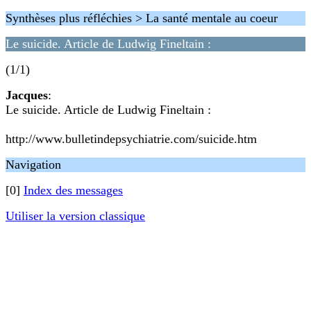
Synthèses plus réfléchies > La santé mentale au coeur
Le suicide. Article de Ludwig Fineltain :
(1/1)
Jacques
:
Le suicide. Article de Ludwig Fineltain :
http://www.bulletindepsychiatrie.com/suicide.htm
Navigation
[0]
Index des messages
Utiliser la version classique