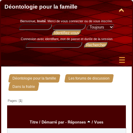
Déontologie pour la famille
Bienvenue,
Invité
. Merci de
vous connecter
ou de
vous inscrire
.
Connexion avec identifiant, mot de passe et durée de la session
»
»
Déontologie pour la famille
Les forums de discussion
Dans la fratrie
Pages: [
1
]
Titre
/
Démarré par
-
Réponses
/
Vues