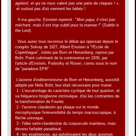
agréent, et qui ne nous valent pas une paire de claques !
»,
et surtout pas d'où viennent les bébés !
A ma gauche, Einstein reprend : "
Mon papa, il n'est pas
méchant, mais il est trop subtil pour ta maman !
" (
Subtle is
the Lord
).
Vous aurez tous reconnus le débat qui opposait depuis le
congrès Solvay de 1927, Albert Einstein à "l'Ecole de
Copenhague", initiée par Born et Heisenberg, reprise par
Bohr. Point culminant de la controverse en 1935, par
l'article d'Einstein, Podoslky et Rosen, connu sous le nom
de "paradoxe EPR".
L'axiome d'indéterminisme de Born et Heisenberg, aussitôt
adopté par Niels Bohr, leur était nécessaire pour marier
1 - L'escamotage du caractère cyclique de tout quanton, et
sa fréquence broglienne intrinsèque, d'où les contraintes de
la transformation de Fourier,
2 - l'axiome clandestin qui plaque sur le monde
microphysique l'irréversibilité du temps macroscopique, à
flèche univoque,
3 - l'idée semi-clandestine du corpuscule maintenu, mais
devenu farfadet paradoxal,
4 - les expériences, qui pulvérisaient les deux axiomes