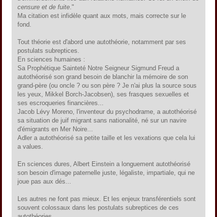
censure et de fuite
."
Ma citation est infidèle quant aux mots, mais correcte sur le
fond.
Tout théorie est d'abord une autothéorie, notamment par ses
postulats subreptices.
En sciences humaines :
Sa Prophétique Sainteté Notre Seigneur Sigmund Freud a
autothéorisé son grand besoin de blanchir la mémoire de son
grand-père (ou oncle ? ou son père ? Je n'ai plus la source sous
les yeux, Mikkel Borch-Jacobsen), ses frasques sexuelles et
ses escroqueries financières...
Jacob Lévy Moreno, l'inventeur du psychodrame, a autothéorisé
sa situation de juif migrant sans nationalité, né sur un navire
d'émigrants en Mer Noire...
Adler a autothéorisé sa petite taille et les vexations que cela lui
a values.
En sciences dures, Albert Einstein a longuement autothéorisé
son besoin d'image paternelle juste, légaliste, impartiale, qui ne
joue pas aux dés...
Les autres ne font pas mieux. Et les enjeux transférentiels sont
souvent colossaux dans les postulats subreptices de ces
autothéories.