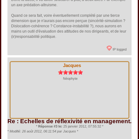
un axe prédation-altruisme.
Quand ce sera fait, voire éventuellement complété par une tierce
dimension que je n'aurais pas encore perçue (sincérité-simulation ?
Dislocation-cohérence ? Constance-instabilité ?), nous aurons en
mains un outil d'évaluation des attitudes de nos dirigeants, et de leur
(ir)responsabilité politique.
IP logged
Jacques
Néophyte
Re : Echelles de réflexivité en management.
*
Réponse #3 le:
25 janvier 2012, 07:55:32 *
*
Modifié: 26 août 2012, 06:11:54 par Jacques
*