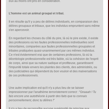
eux au moins ont pris en considération.
L'homme est un animal groupal et tribal.
Il en résulte qu'il y a peu de délires individuels, en comparaison des
délires groupaux et tribaux, que les individus empruntent sans même
s'en apercevoir.
En regardant les choses du côté du pire, là où le pire existe, il existe
des professions où les fautes professionnelles individuelles sont
minoritaires, comparées aux fautes professionnelles groupales et
tribales pratiquées quasi-unanimement par ces mêmes individus.
Ce n'est évidemment vrai que de certaines professions, là où la
déontologie professionnelle est très faible, où la cohésion de l'esprit
de corps, ainsi que sa nature sadique et profiteuse, garantissent
l'impunité totale envers les plaintes des clients, des administrés, ou
des justiciables qui dépendent du bon vouloir et des malversations
de ces professionnels.
Une autre implication est qu'il n'y a plus lieu de se laisser
impressionner par l'anathème
terroristement correct
: "
Gnaaah ! Tu
fais encore une autothéorie à partir des faits que tu connais
personnellement, donc tu délires !
"
Il n'y a lieu de reconnaître aucune supériorité de principe aux