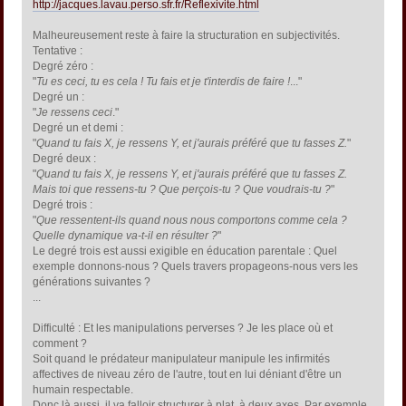
http://jacques.lavau.perso.sfr.fr/Reflexivite.html
Malheureusement reste à faire la structuration en subjectivités.
Tentative :
Degré zéro :
"
Tu es ceci, tu es cela ! Tu fais et je t'interdis de faire !
..."
Degré un :
"
Je ressens ceci
."
Degré un et demi :
"
Quand tu fais X, je ressens Y, et j'aurais préféré que tu fasses Z.
"
Degré deux :
"
Quand tu fais X, je ressens Y, et j'aurais préféré que tu fasses Z.
Mais toi que ressens-tu ? Que perçois-tu ? Que voudrais-tu ?
"
Degré trois :
"
Que ressentent-ils quand nous nous comportons comme cela ?
Quelle dynamique va-t-il en résulter ?
"
Le degré trois est aussi exigible en éducation parentale : Quel
exemple donnons-nous ? Quels travers propageons-nous vers les
générations suivantes ?
...
Difficulté : Et les manipulations perverses ? Je les place où et
comment ?
Soit quand le prédateur manipulateur manipule les infirmités
affectives de niveau zéro de l'autre, tout en lui déniant d'être un
humain respectable.
Donc là aussi, il va falloir structurer à plat, à deux axes. Par exemple