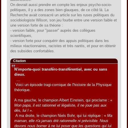
On devrait aussi prendre en compte les enjeux psycho-socio-
politiques, il y a des zones bien glauques, de ce côté là. La
Recherche avait consacré un article sur les ruses politiques du
sociobiologiste Wilson, son jeu fourbe entre une version faible et
une version forte de sa théorie :
- version faible, pour "passer" auprès des collègues
scientifiques,
- version forte pour conquérir des appuis politiques dans les
milieux réactionnaires, racistes et très nantis, et pour en obtenir
des subsides confortables.
Citation
N'importe-quoi transféro-transférentiel, avec ou sans
dieux.
...
Voici un épisode tragi-comique de l'histoire de la Physique
théorique.
A ma gauche, le champion Albert Einstein, qui proclame : «
Mon papa, il est rationnel et légaliste, il ne joue pas aux
dés, lui !
».
A ma droite, le champion Niels Bohr, qui lui réplique : «
Ma
maman, elle n'a jamais été rationnelle ni prévisible. Nous
devons nous borner à ne lui poser que les questions qui lui