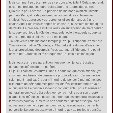
Mais comment se décentrer de sa propre affectivité ? Cela s'apprend,
et comme presque toujours, cela s'apprend auprès des autres.
Quoiqu'un peu cocasse, un principe de méthode avait été inventé
par Fritz Perls, et reste pratiqué par les gestaltistes : le jeu des
chaises. Vous adressez vos reproches et vos demandes à une
chaise vide. Puis vous changez de chaise, et allez faire les répliques
de l'autre. Le procédé est utilisé aussi en supervision de thérapeute :
le superviseur joue le rôle du thérapeute, et le thérapeute supervisé
prend le rôle du client avec qui il est bloqué.
J'ai réinventé cette méthode lorsque je n'ai plus supporté d'entendre
Yves dire du mal de Claudette, et Claudette dire du mal d'Yves. Je
leur ai prescrit que désormais, Yves exprimerait fidèlement le point
de vue de Claudette, et réciproquement, et cela a calmé le jeu.
Mais tout cela ne me garantit en rien que moi, je vais réussir à
déjouer les pièges de l'autothéorie.
Or je suis comme les autres : dans la situation qui est la mienne, j'ai
constamment besoin de penser ma propre situation. J'ai même été
sciemment handicapé, pour m'interdire de penser à moi-même, pour
m'interdire de défendre mes propres intérêts, et m'interdire d'avoir
aucun avenir. Le besoin est donc incontournable : pour théoriser en
général, mieux vaut déjà autothéoriser au moins pour son propre
usage. Il est même sain de soupçonner que les nombreuses astuces
terroristes pour vous interdire non seulement de théoriser pour les
autres, mais même de penser pour vous, ne sont mues que par la
perversité. Le pervers est avide d'interdire aux autres toute pensée.