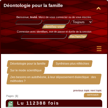
Déontologie pour la famille
Bienvenue,
Invité
. Merci de
vous connecter
ou de
vous inscrire
.
Connexion avec identifiant, mot de passe et durée de la session
»
»
Déontologie pour la famille
Synthèses plus réfléchies
»
Sur le mode scientifique
Des besoins en autothéorie, à leur dépassement dialectique : des
méthodes ?
previous topic
next topic
IMPRIMER
Pages: [
1
]
Lu 112388 fois