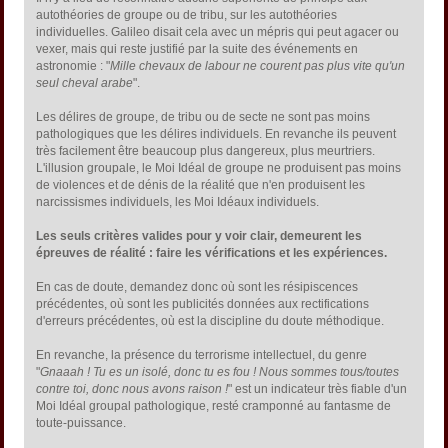
autothéories de groupe ou de tribu, sur les autothéories
individuelles. Galileo disait cela avec un mépris qui peut agacer ou
vexer, mais qui reste justifié par la suite des événements en
astronomie : "
Mille chevaux de labour ne courent pas plus vite qu'un
seul cheval arabe
".
Les délires de groupe, de tribu ou de secte ne sont pas moins
pathologiques que les délires individuels. En revanche ils peuvent
très facilement être beaucoup plus dangereux, plus meurtriers.
L'illusion groupale, le Moi Idéal de groupe ne produisent pas moins
de violences et de dénis de la réalité que n'en produisent les
narcissismes individuels, les Moi Idéaux individuels.
Les seuls critères valides pour y voir clair, demeurent les
épreuves de réalité : faire les vérifications et les expériences.
En cas de doute, demandez donc où sont les résipiscences
précédentes, où sont les publicités données aux rectifications
d'erreurs précédentes, où est la discipline du doute méthodique.
En revanche, la présence du terrorisme intellectuel, du genre
"
Gnaaah ! Tu es un isolé, donc tu es fou ! Nous sommes tous/toutes
contre toi, donc nous avons raison !
" est un indicateur très fiable d'un
Moi Idéal groupal pathologique, resté cramponné au fantasme de
toute-puissance.