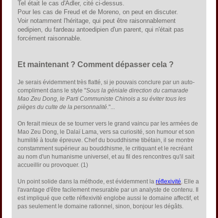
Tel était le cas d'Adler, cité ci-dessus.
Pour les cas de Freud et de Moreno, on peut en discuter.
Voir notamment l'héritage, qui peut être raisonnablement
oedipien, du fardeau antoedipien d'un parent, qui n'était pas
forcément raisonnable.
Et maintenant ? Comment dépasser cela ?
Je serais évidemment très flatté, si je pouvais conclure par un auto-
compliment dans le style "
Sous la géniale direction du camarade
Mao Zeu Dong, le Parti Communiste Chinois a su éviter tous les
pièges du culte de la personnalité
."...
On ferait mieux de se tourner vers le grand vaincu par les armées de
Mao Zeu Dong, le Dalaï Lama, vers sa curiosité, son humour et son
humilité à toute épreuve. Chef du bouddhisme tibétain, il se montre
constamment supérieur au bouddhisme, le critiquant et le recréant
au nom d'un humanisme universel, et au fil des rencontres qu'il sait
accueillir ou provoquer. (1)
Un point solide dans la méthode, est évidemment la
réflexivité
. Elle a
l'avantage d'être facilement mesurable par un analyste de contenu. Il
est impliqué que cette réflexivité englobe aussi le domaine affectif, et
pas seulement le domaine rationnel, sinon, bonjour les dégâts.