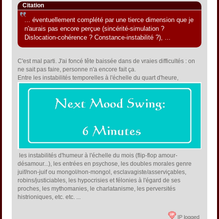
Citation
... éventuellement complété par une tierce dimension que je
n'aurais pas encore perçue (sincérité-simulation ?
Dislocation-cohérence ? Constance-instabilité ?), ...
C'est mal parti. J'ai foncé tête baissée dans de vraies difficultés : on
ne sait pas faire, personne n'a encore fait ça.
Entre les instabilités temporelles à l'échelle du quart d'heure,
les instabilités d'humeur à l'échelle du mois (flip-flop amour-
désamour...), les entrées en psychose, les doubles morales genre
juif/non-juif ou mongol/non-mongol, esclavagiste/asserviçables,
robins/justiciables, les hypocrisies et félonies à l'égard de ses
proches, les mythomanies, le charlatanisme, les perversités
histrioniques, etc. etc. ...
IP logged