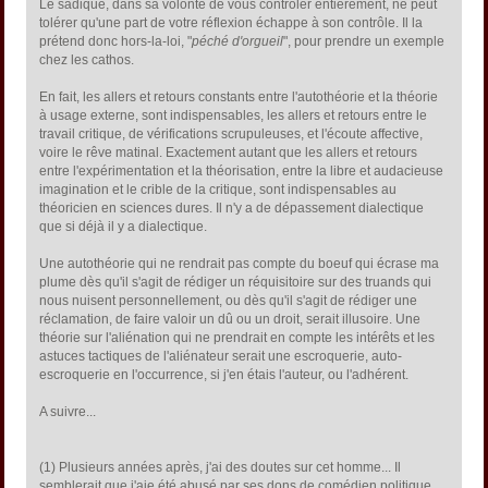
Le sadique, dans sa volonté de vous contrôler entièrement, ne peut
tolérer qu'une part de votre réflexion échappe à son contrôle. Il la
prétend donc hors-la-loi, "
péché d'orgueil
", pour prendre un exemple
chez les cathos.
En fait, les allers et retours constants entre l'autothéorie et la théorie
à usage externe, sont indispensables, les allers et retours entre le
travail critique, de vérifications scrupuleuses, et l'écoute affective,
voire le rêve matinal. Exactement autant que les allers et retours
entre l'expérimentation et la théorisation, entre la libre et audacieuse
imagination et le crible de la critique, sont indispensables au
théoricien en sciences dures. Il n'y a de dépassement dialectique
que si déjà il y a dialectique.
Une autothéorie qui ne rendrait pas compte du boeuf qui écrase ma
plume dès qu'il s'agit de rédiger un réquisitoire sur des truands qui
nous nuisent personnellement, ou dès qu'il s'agit de rédiger une
réclamation, de faire valoir un dû ou un droit, serait illusoire. Une
théorie sur l'aliénation qui ne prendrait en compte les intérêts et les
astuces tactiques de l'aliénateur serait une escroquerie, auto-
escroquerie en l'occurrence, si j'en étais l'auteur, ou l'adhérent.
A suivre...
(1) Plusieurs années après, j'ai des doutes sur cet homme... Il
semblerait que j'aie été abusé par ses dons de comédien politique.