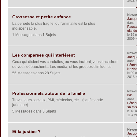
2011, 
Newe
Grossesse et petite enfance
Jacqu
dans
La période la plus fragile, où l'animalité est la plus
Passa
indispensable.
clandes
1 Messages dans 1 Sujets
le 19 
2009, 
Newe
Les comparses qui interfèrent
Jacqu
dans
Ceux qui dictent vos conduites, ou vous incitent, vous encadrent
Fémin
ou vous débauchent... Les média, et les groupes d'influence.
Nazism
56 Messages dans 28 Sujets
le 09 
2016, 
Newe
Professionnels autour de la famille
Isla
dans
Travailleurs sociaux, PMI, médecins, etc... (sauf monde
Fétich
juridique)
sa mis
5 Messages dans 5 Sujets
le 18 
11:47:
Newe
Et la justice ?
Jacqu