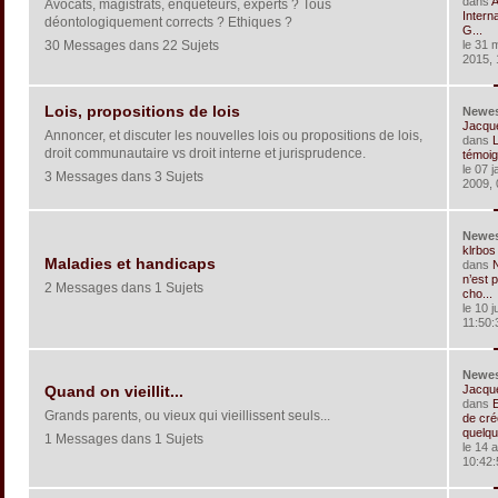
dans
A
Avocats, magistrats, enquêteurs, experts ? Tous
Interna
déontologiquement corrects ? Ethiques ?
G...
30 Messages dans 22 Sujets
le 31 
2015, 
Lois, propositions de lois
Newe
Jacqu
Annoncer, et discuter les nouvelles lois ou propositions de lois,
dans
L
droit communautaire vs droit interne et jurisprudence.
témoig
le 07 j
3 Messages dans 3 Sujets
2009, 
Newe
klrbos
Maladies et handicaps
dans
n’est 
2 Messages dans 1 Sujets
cho...
le 10 j
11:50:
Newe
Jacqu
Quand on vieillit...
dans
Grands parents, ou vieux qui vieillissent seuls...
de cré
quelqu
1 Messages dans 1 Sujets
le 14 a
10:42: