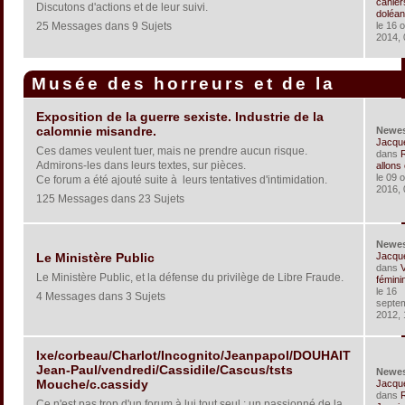
cahier
Discutons d'actions et de leur suivi.
doléan
25 Messages dans 9 Sujets
le 16 
2014, 
Musée des horreurs et de la
corruption
Exposition de la guerre sexiste. Industrie de la
calomnie misandre.
Newe
Jacqu
Ces dames veulent tuer, mais ne prendre aucun risque.
dans
Admirons-les dans leurs textes, sur pièces.
allons c
le 09 
Ce forum a été ajouté suite à leurs tentatives d'intimidation.
2016, 
125 Messages dans 23 Sujets
Newe
Jacqu
Le Ministère Public
dans
V
Le Ministère Public, et la défense du privilège de Libre Fraude.
féminin
le 16
4 Messages dans 3 Sujets
septe
2012, 
Ixe/corbeau/Charlot/Incognito/Jeanpapol/DOUHAIT
Jean-Paul/vendredi/Cassidile/Cascus/tsts
Newe
Mouche/c.cassidy
Jacqu
dans
R
Ce n'est pas trop d'un forum à lui tout seul : un passionné de la