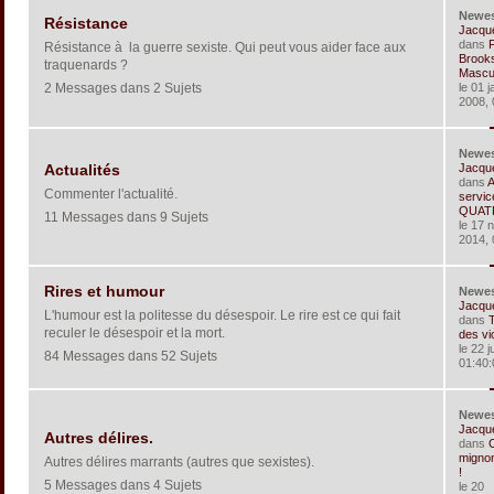
Newe
Résistance
Jacqu
dans
Résistance à la guerre sexiste. Qui peut vous aider face aux
Brook
traquenards ?
Masculi
2 Messages dans 2 Sujets
le 01 j
2008, 
Newe
Jacqu
Actualités
dans
Commenter l'actualité.
servic
QUATR
11 Messages dans 9 Sujets
le 17 
2014, 
Rires et humour
Newe
Jacqu
L'humour est la politesse du désespoir. Le rire est ce qui fait
dans
reculer le désespoir et la mort.
des vi
le 22 j
84 Messages dans 52 Sujets
01:40:
Newe
Jacqu
Autres délires.
dans
C
mignon
Autres délires marrants (autres que sexistes).
!
5 Messages dans 4 Sujets
le 20