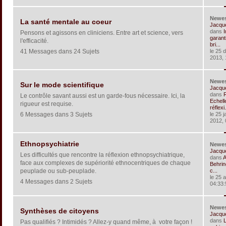
Newe
La santé mentale au coeur
Jacqu
dans
I
Pensons et agissons en cliniciens. Entre art et science, vers
garant
l'efficacité.
bri...
41 Messages dans 24 Sujets
le 25 
2013, 
Newe
Sur le mode scientifique
Jacqu
dans
R
Le contrôle savant aussi est un garde-fous nécessaire. Ici, la
Echell
rigueur est requise.
réflexi.
6 Messages dans 3 Sujets
le 25 j
2012, 
Ethnopsychiatrie
Newe
Jacqu
Les difficultés que rencontre la réflexion ethnopsychiatrique,
dans
A
face aux complexes de supériorité ethnocentriques de chaque
Behrin
peuplade ou sub-peuplade.
c...
le 25 
4 Messages dans 2 Sujets
04:33:
Newe
Synthèses de citoyens
Jacqu
dans
Pas qualifiés ? Intimidés ? Allez-y quand même, à votre façon !