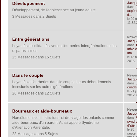
Jacqu
Développement
dans
Développement, de l'adolescence au jeune adulte.
expéri
d...
3 Messages dans 2 Sujets
le 29 
11:32:
Newe
Entre générations
Jacqu
dans
T
Loyautés et solidarités, versus fourberies intergénérationnelles
mâle e
et parasitismes.
mo...
25 Messages dans 15 Sujets
le 13 f
2015, 
Dans le couple
Newe
Jacqu
Loyautés et fourberies dans le couple. Leurs débordements
dans
L
incestuels sur les autres générations.
condam
le 21 ju
26 Messages dans 12 Sujets
2012, 
Newe
Bourreaux et aide-bourreaux
Jacqu
Harcèlements en institutions, et dressage des enfants comme
dans
R
syndr
aide-bourreaux d'un parent. Aussi appelé Syndrôme
d'aliéna
d'Aliénation Parentale.
le 28
septe
23 Messages dans 5 Sujets