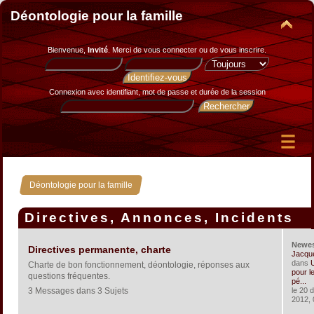
Déontologie pour la famille
Bienvenue,
Invité
. Merci de
vous connecter
ou de
vous inscrire
.
Connexion avec identifiant, mot de passe et durée de la session
Déontologie pour la famille
Directives, Annonces, Incidents
Newe
Directives permanente, charte
Jacqu
dans
U
Charte de bon fonctionnement, déontologie, réponses aux
pour le
questions fréquentes.
pé...
3 Messages dans 3 Sujets
le 20 
2012, 