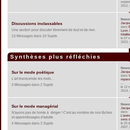
septe
2012, 
Newe
Jacqu
Discussions inclassables
dans
Une section pour discuter librement de tout et de rien.
Lyon, 
totalita
13 Messages dans 10 Sujets
le 07 
2023, 
Synthèses plus réfléchies
Newe
Jacqu
Sur le mode poétique
dans
V
L'art transcende les mots...
reparo
...
3 Messages dans 2 Sujets
le 12 
2014, 
Newe
Sur le mode managérial
Jacqu
dans
N'ayons pas de honte à diriger ! C'est au nombre de nos tâches
L'anim
et apprentissages d'adulte.
sens de
4 Messages dans 3 Sujets
le 25 
2007, 