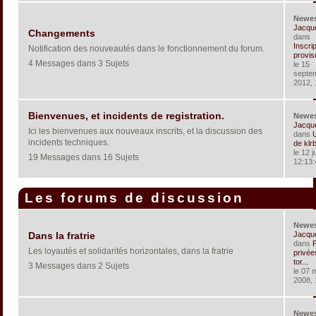
Newe
Jacqu
Changements
dans
Inscri
Notification des nouveautés dans le fonctionnement du forum.
provis
4 Messages dans 3 Sujets
le 15
septe
2012, 
Bienvenues, et incidents de registration.
Newe
Jacqu
Ici les bienvenues aux nouveaux inscrits, et la discussion des
dans
U
incidents techniques.
de klr
le 12 j
19 Messages dans 16 Sujets
12:13:
Les forums de discussion
Newe
Jacqu
Dans la fratrie
dans
P
Les loyautés et solidarités horizontales, dans la fratrie
privée
tor...
3 Messages dans 2 Sujets
le 07 
2008, 
Newe