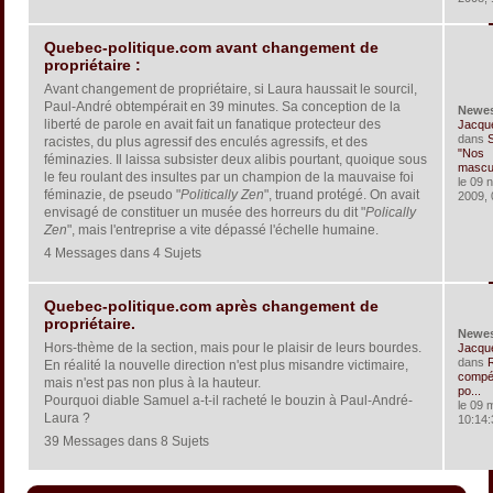
Quebec-politique.com avant changement de
propriétaire :
Avant changement de propriétaire, si Laura haussait le sourcil,
Paul-André obtempérait en 39 minutes. Sa conception de la
Newe
liberté de parole en avait fait un fanatique protecteur des
Jacqu
dans
S
racistes, du plus agressif des enculés agressifs, et des
"Nos
féminazies. Il laissa subsister deux alibis pourtant, quoique sous
masculi
le feu roulant des insultes par un champion de la mauvaise foi
le 09 
féminazie, de pseudo "
Politically Zen
", truand protégé. On avait
2009, 
envisagé de constituer un musée des horreurs du dit "
Polically
Zen
", mais l'entreprise a vite dépassé l'échelle humaine.
4 Messages dans 4 Sujets
Quebec-politique.com après changement de
propriétaire.
Newe
Hors-thème de la section, mais pour le plaisir de leurs bourdes.
Jacqu
dans
En réalité la nouvelle direction n'est plus misandre victimaire,
compét
mais n'est pas non plus à la hauteur.
po...
Pourquoi diable Samuel a-t-il racheté le bouzin à Paul-André-
le 09 
Laura ?
10:14:
39 Messages dans 8 Sujets