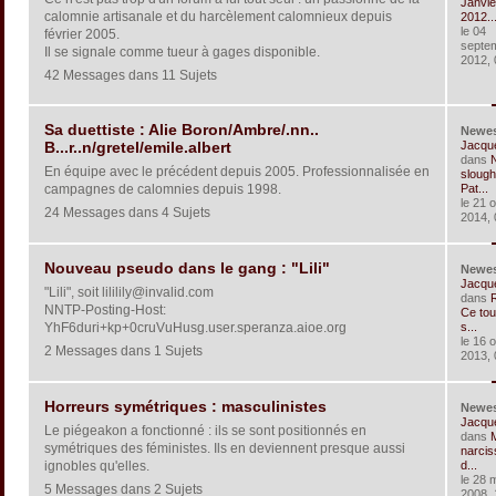
Janvie
calomnie artisanale et du harcèlement calomnieux depuis
2012..
le 04
février 2005.
septe
Il se signale comme tueur à gages disponible.
2012, 
42 Messages dans 11 Sujets
Sa duettiste : Alie Boron/Ambre/.nn..
Newe
Jacqu
B...r..n/gretel/emile.albert
dans
En équipe avec le précédent depuis 2005. Professionnalisée en
slough
campagnes de calomnies depuis 1998.
Pat...
le 21 
24 Messages dans 4 Sujets
2014, 
Nouveau pseudo dans le gang : "Lili"
Newe
Jacqu
"Lili", soit lililily@invalid.com
dans
R
NNTP-Posting-Host:
Ce tou
YhF6duri+kp+0cruVuHusg.user.speranza.aioe.org
s...
le 16 
2 Messages dans 1 Sujets
2013, 
Horreurs symétriques : masculinistes
Newe
Jacqu
Le piégeakon a fonctionné : ils se sont positionnés en
dans
symétriques des féministes. Ils en deviennent presque aussi
narcis
ignobles qu'elles.
d...
le 28 
5 Messages dans 2 Sujets
2008, 