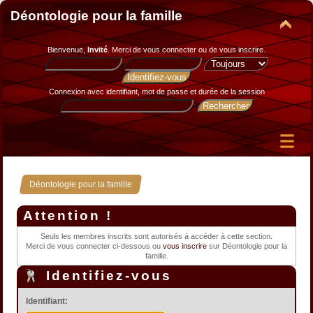
Déontologie pour la famille
Bienvenue,
Invité
. Merci de
vous connecter
ou de
vous inscrire
.
Connexion avec identifiant, mot de passe et durée de la session
Déontologie pour la famille
Attention !
Seuls les membres inscrits sont autorisés à accéder à cette section.
Merci de vous connecter ci-dessous ou
vous inscrire
sur Déontologie pour la
famille.
Identifiez-vous
Identifiant: