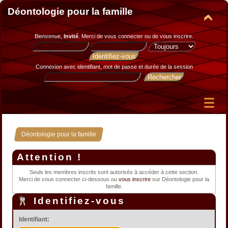
Déontologie pour la famille
Bienvenue,
Invité
. Merci de
vous connecter
ou de
vous inscrire
.
Connexion avec identifiant, mot de passe et durée de la session
Déontologie pour la famille
Attention !
Seuls les membres inscrits sont autorisés à accéder à cette section.
Merci de vous connecter ci-dessous ou
vous inscrire
sur Déontologie pour la
famille.
Identifiez-vous
Identifiant: