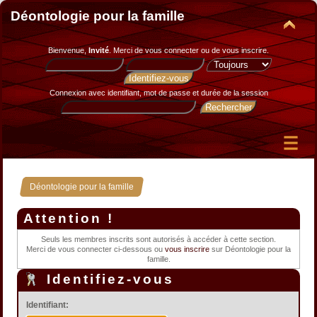
Déontologie pour la famille
Bienvenue,
Invité
. Merci de
vous connecter
ou de
vous inscrire
.
Connexion avec identifiant, mot de passe et durée de la session
Déontologie pour la famille
Attention !
Seuls les membres inscrits sont autorisés à accéder à cette section.
Merci de vous connecter ci-dessous ou
vous inscrire
sur Déontologie pour la
famille.
Identifiez-vous
Identifiant: