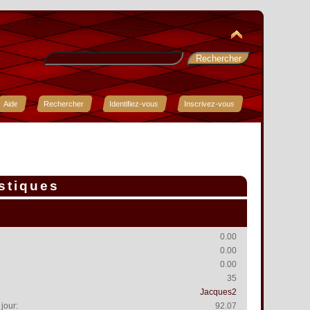
Aide
Rechercher
Identifiez-vous
Inscrivez-vous
istiques
0.00
0.00
0.00
35
Jacques2
jour:
92.07