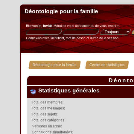
Déontologie pour la famille
Bienvenue,
Invité
. Merci de
vous connecter
ou de
vous inscrire
.
Connexion avec identifiant, mot de passe et durée de la session
»
Déontologie pour la famille
Centre de statistiques
Déontol
Statistiques générales
Total des membres:
Total des messages:
Total des sujets:
Total des catégories:
Membres en ligne:
Connexions simultanées: