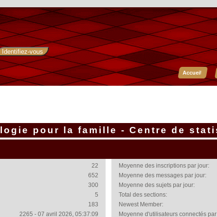
Accueil
ogie pour la famille - Centre de stat
22
Moyenne des inscriptions par jour:
652
Moyenne des messages par jour:
300
Moyenne des sujets par jour:
5
Total des sections:
183
Newest Member:
2265 - 07 avril 2026, 05:37:09
Moyenne d'utilisateurs connectés par 