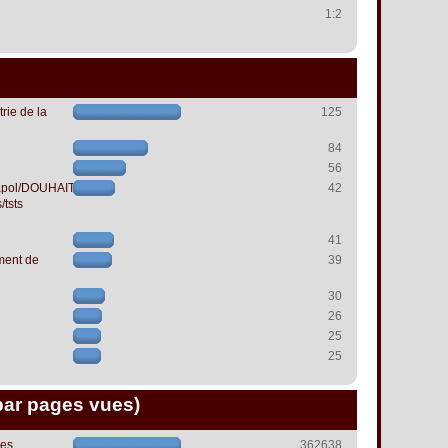
1:2
rie de la
125
84
56
papol/DOUHAIT
42
/tsts
41
ment de
39
30
26
25
25
par pages vues)
les
362638