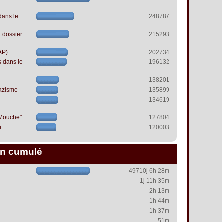
dans le
248787
 dossier
215293
AP)
202734
s dans le
196132
138201
azisme
135899
134619
 Mouche" :
127804
...
120003
n cumulé
49710j 6h 28m
1j 11h 35m
2h 13m
1h 44m
1h 37m
51m