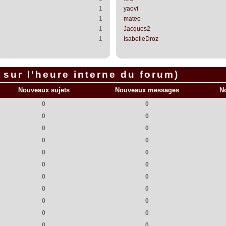
1
yaovi
1
mateo
1
Jacques2
1
IsabelleDroz
sur l'heure interne du forum)
Nouveaux sujets
Nouveaux messages
N
0
0
0
0
0
0
0
0
0
0
0
0
0
0
0
0
0
0
0
0
0
0