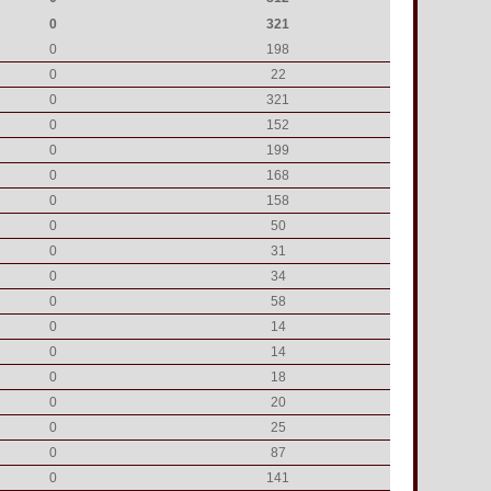
0
321
0
198
0
22
0
321
0
152
0
199
0
168
0
158
0
50
0
31
0
34
0
58
0
14
0
14
0
18
0
20
0
25
0
87
0
141