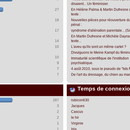
disaient... Un féminisier.
27
En Hélène Palma & Martin Dufresne 
texte :
18
Nouvelles pièces pour réouverture du
pénal :
17
syndrome d'aliénation parentale... (S
En Martin Dufresne et Michèle Dayra
14
texte...
10
L'aveu qu'ils sont un même cartel ?
Divulguons le Meine Kampf du fémin
10
Immaturité scientifique de l'institution
9
psychiatrique.
7
4 août 2010, sous le pseudo de "tsts
7
De l'art du dressage, du chien au mari.
Temps de connexio
287
rubicon630
3
Jacques
2
Cascus
2
le hir
1
Virginie
1
Isla