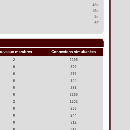
48m
15m
9m
4m
ouveaux membres
Connexions simultanées
2
2265
0
399
0
276
0
344
0
281
0
2265
2
1202
0
256
0
244
0
812
0
812