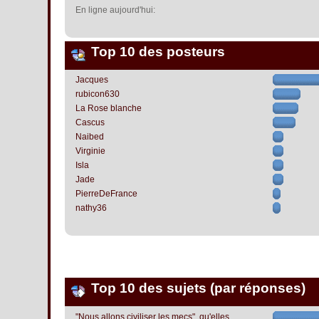
En ligne aujourd'hui:
Top 10 des posteurs
Jacques
rubicon630
La Rose blanche
Cascus
Naibed
Virginie
Isla
Jade
PierreDeFrance
nathy36
Top 10 des sujets (par réponses)
"Nous allons civiliser les mecs", qu'elles