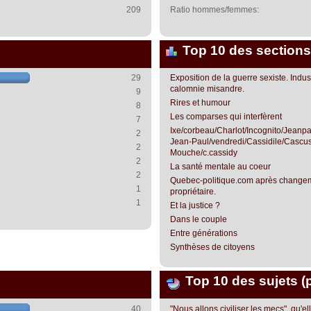
209
Ratio hommes/femmes:
Top 10 des sections
29
Exposition de la guerre sexiste. Indust
calomnie misandre.
9
Rires et humour
8
Les comparses qui interfèrent
7
Ixe/corbeau/Charlot/Incognito/Jean
2
Jean-Paul/vendredi/Cassidile/Cascus
2
Mouche/c.cassidy
2
La santé mentale au coeur
2
Quebec-politique.com après change
1
propriétaire.
1
Et la justice ?
Dans le couple
Entre générations
Synthèses de citoyens
Top 10 des sujets (
40
"Nous allons civiliser les mecs", qu'el