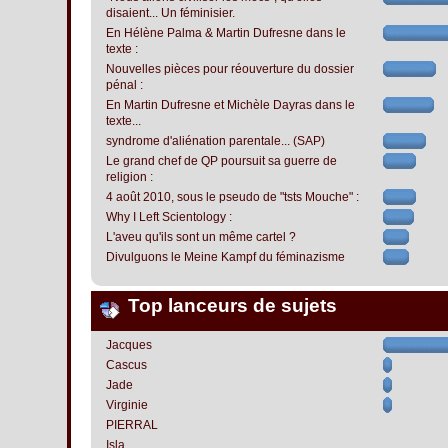
disaient... Un féminisier.
En Hélène Palma & Martin Dufresne dans le
texte :
Nouvelles pièces pour réouverture du dossier
pénal :
En Martin Dufresne et Michèle Dayras dans le
texte...
syndrome d'aliénation parentale... (SAP)
Le grand chef de QP poursuit sa guerre de
religion :
4 août 2010, sous le pseudo de "tsts Mouche" :
Why I Left Scientology :
L'aveu qu'ils sont un même cartel ?
Divulguons le Meine Kampf du féminazisme
Top lanceurs de sujets
Jacques
Cascus
Jade
Virginie
PIERRAL
Isla