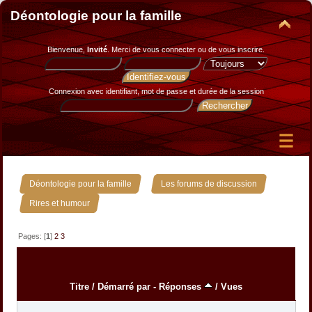
Déontologie pour la famille
Bienvenue,
Invité
. Merci de
vous connecter
ou de
vous inscrire
.
Connexion avec identifiant, mot de passe et durée de la session
»
»
Déontologie pour la famille
Les forums de discussion
Rires et humour
Pages: [
1
]
2
3
Titre
/
Démarré par
-
Réponses
/
Vues