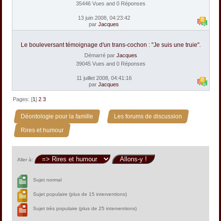
35446 Vues and 0 Réponses
13 juin 2008, 04:23:42
par
Jacques
Le bouleversant témoignage d'un trans-cochon : "Je suis une truie".
Démarré par
Jacques
39045 Vues and 0 Réponses
11 juillet 2008, 04:41:16
par
Jacques
Pages: [
1
]
2
3
»
»
Déontologie pour la famille
Les forums de discussion
Rires et humour
Aller à:
Sujet normal
Sujet populaire (plus de 15 interventions)
Sujet très populaire (plus de 25 interventions)