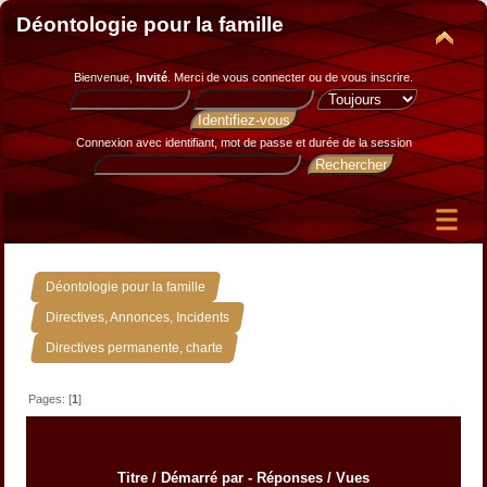
Déontologie pour la famille
Bienvenue,
Invité
. Merci de
vous connecter
ou de
vous inscrire
.
Connexion avec identifiant, mot de passe et durée de la session
»
Déontologie pour la famille
»
Directives, Annonces, Incidents
Directives permanente, charte
Pages: [
1
]
Titre
/
Démarré par
-
Réponses
/
Vues