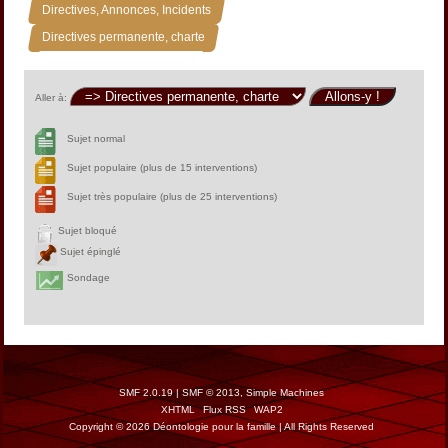
»
Directives, Annonces, Incidents
Directives permanente, charte
Aller à:
Sujet normal
Sujet populaire (plus de 15 interventions)
Sujet très populaire (plus de 25 interventions)
Sujet bloqué
Sujet épinglé
Sondage
SMF 2.0.19
|
SMF © 2013
,
Simple Machines
XHTML
Flux RSS
WAP2
Copyright © 2026 Déontologie pour la famille | All Rights Reserved