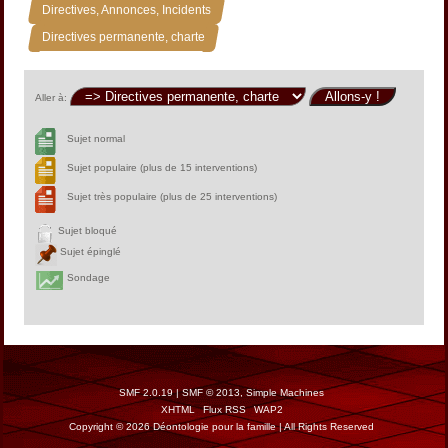
»
Directives, Annonces, Incidents
Directives permanente, charte
Aller à:
Sujet normal
Sujet populaire (plus de 15 interventions)
Sujet très populaire (plus de 25 interventions)
Sujet bloqué
Sujet épinglé
Sondage
SMF 2.0.19
|
SMF © 2013
,
Simple Machines
XHTML
Flux RSS
WAP2
Copyright © 2026 Déontologie pour la famille | All Rights Reserved