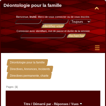
Déontologie pour la famille
Bienvenue,
Invité
. Merci de
vous connecter
ou de
vous inscrire
.
Connexion avec identifiant, mot de passe et durée de la session
»
Déontologie pour la famille
»
Directives, Annonces, Incidents
Directives permanente, charte
Pages: [
1
]
Titre
/
Démarré par
-
Réponses
/
Vues