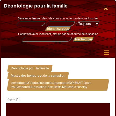
Déontologie pour la famille
Bienvenue,
Invité
. Merci de
vous connecter
ou de
vous inscrire
.
Connexion avec identifiant, mot de passe et durée de la session
»
Déontologie pour la famille
»
Musée des horreurs et de la corruption
Ixe/corbeau/Charlot/Incognito/Jeanpapol/DOUHAIT Jean-
Paul/vendredi/Cassidile/Cascus/tsts Mouche/c.cassidy
Pages: [
1
]