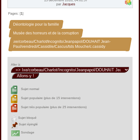
par
Jacques
Pages: [
1
]
»
Déontologie pour la famille
»
Musée des horreurs et de la corruption
Ixe/corbeau/Charlot/Incognito/Jeanpapol/DOUHAIT Jean-
Paul/vendredi/Cassidile/Cascus/tsts Mouche/c.cassidy
Aller à:
Sujet normal
Sujet populaire (plus de 15 interventions)
Sujet très populaire (plus de 25 interventions)
Sujet bloqué
Sujet épinglé
Sondage