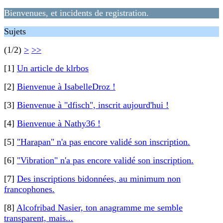
Bienvenues, et incidents de registration.
Sujets
(1/2)
>
>>
[1]
Un article de klrbos
[2]
Bienvenue à IsabelleDroz !
[3]
Bienvenue à "dfisch", inscrit aujourd'hui !
[4]
Bienvenue à Nathy36 !
[5]
"Harapan" n'a pas encore validé son inscription.
[6]
"Vibration" n'a pas encore validé son inscription.
[7]
Des inscriptions bidonnées, au minimum non
francophones.
[8]
Alcofribad Nasier, ton anagramme me semble
transparent, mais...