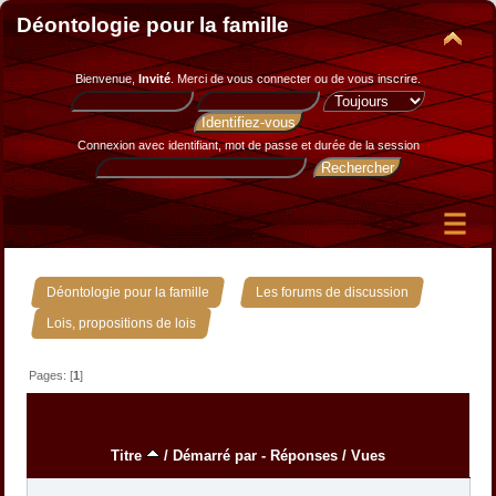
Déontologie pour la famille
Bienvenue,
Invité
. Merci de
vous connecter
ou de
vous inscrire
.
Connexion avec identifiant, mot de passe et durée de la session
»
»
Déontologie pour la famille
Les forums de discussion
Lois, propositions de lois
Pages: [
1
]
Titre
/
Démarré par
-
Réponses
/
Vues