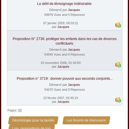
Le délit de témoignage indésirable.
Démarré par
Jacques
69976 Vues and 0 Réponses
07 janvier 2009, 06:03:11
par
Jacques
Proposition N° 2736: protéger les enfants dans les cas de divorces
conflictuels.
Démarré par
Jacques
54945 Vues and 0 Réponses
15 novembre 2006, 01:44:50
par
Jacques
Proposition n° 3719 : donner pouvoir aux seconds conjoints...
Démarré par
Jacques
54670 Vues and 0 Réponses
23 février 2007, 02:45:23
par
Jacques
Pages: [
1
]
»
»
Déontologie pour la famille
Les forums de discussion
Lois, propositions de lois