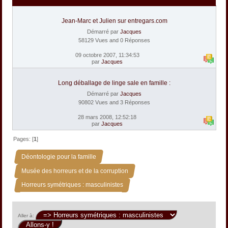
Jean-Marc et Julien sur entregars.com
Démarré par
Jacques
58129 Vues and 0 Réponses
09 octobre 2007, 11:34:53
par
Jacques
Long déballage de linge sale en famille :
Démarré par
Jacques
90802 Vues and 3 Réponses
28 mars 2008, 12:52:18
par
Jacques
Pages: [
1
]
»
Déontologie pour la famille
»
Musée des horreurs et de la corruption
Horreurs symétriques : masculinistes
Aller à: