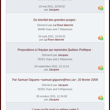
19 mai 2011, 10:50:02
par
Jacques
Du bienfait des grandes purges :
Démarré par
La Rose blanche
90490 Vues and 7 Réponses
29 août 2011, 10:04:32
par
La Rose blanche
Propositions à l'équipe qui reprendra Québec-Politique :
Démarré par
Jacques
55321 Vues and 1 Réponses
29 septembre 2011, 12:13:14
par
Jacques
Par Samuel Giguere <samuel.giguere@hec.ca>, 20 février 2009
Démarré par
Jacques
65301 Vues and 3 Réponses
05 octobre 2011, 11:34:00
par
Jacques
L'aveu qu'ils sont un même cartel ?