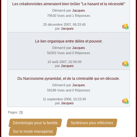
Les créationnistes aimeraient bien brûler "Le hasard et la nécessité"
Démarré par
Jacques
79530 Vues and 1 Réponses
25 décembre 2007, 06:33:40
par
Jacques
Le lien organique entre délire et pouvoir.
Démarré par
Jacques
56353 Vues and 0 Réponses
10 août 2007, 02:56:09
par
Jacques
Du Narcissisme pyramidal, et de la criminalité qui en découle.
Démarré par
Jacques
59186 Vues and 0 Réponses
11 septembre 2006, 10:23:49
par
Jacques
Pages: [
1
]
»
»
Déontologie pour la famille
Synthèses plus réfléchies
Sur le mode managérial