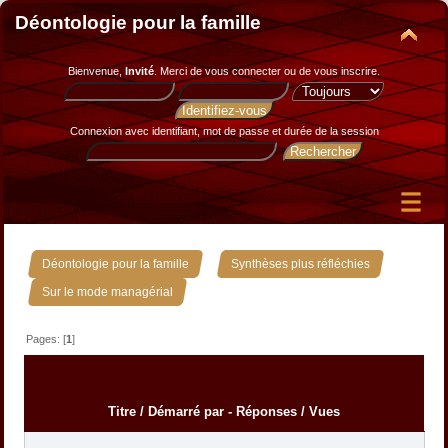
Déontologie pour la famille
Bienvenue,
Invité
. Merci de
vous connecter
ou de
vous inscrire
.
Connexion avec identifiant, mot de passe et durée de la session
»
»
Déontologie pour la famille
Synthèses plus réfléchies
Sur le mode managérial
Pages: [
1
]
Titre
/
Démarré par
-
Réponses
/
Vues