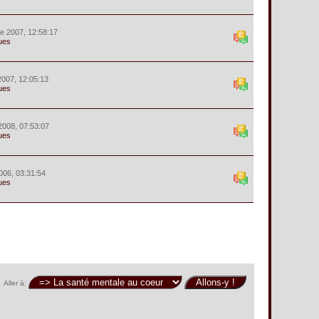
e 2007, 12:58:17
ues
2007, 12:05:13
ues
2008, 07:53:07
ues
2006, 03:31:54
ues
Aller à: