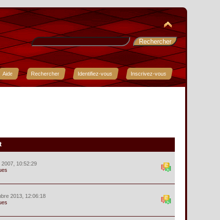
Aide
Rechercher
Identifiez-vous
Inscrivez-vous
t
r 2007, 10:52:29
ues
bre 2013, 12:06:18
ues