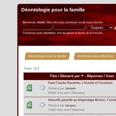
Déontologie pour la famille
Bienvenue,
Invité
. Merci de
vous connecter
ou de
vous inscrire
.
Connexion avec identifiant, mot de passe et durée de la session
»
Déontologie pour la famille
Synthèses plus réfléchies
Pages: [
1
]
2
Titre
/
Démarré par
-
Réponses
/
Vues
Paul-Claude Racamier, L'inceste et l'incestuel.
Démarré par
Jacques
82532 Vues and 1 Réponses
Impunité garantie au brigandage féminin. Cons
Démarré par
Jacques
72681 Vues and 0 Réponses