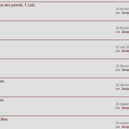
e des parents. T. Lidz.
15 févrie
par
Jacq
15 févrie
par
Jacq
12 mai 20
par
Jacq
15 févrie
par
Jacq
que.
22 décem
par
Jacq
ni.
20 septe
par
Jacq
 Jésu.
14 septe
par
Jacq