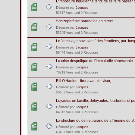
L'imposture freudienne tente de se faire passer p
Démarré par
Jacques
52617 Vues and 0 Réponses
Schizophrénie paranoïde en direct :
Démarré par
Jacques
53245 Vues and 0 Réponses
Le "dressage pavlovien" des freudiens, par Jacq
Démarré par
Jacques
56444 Vues and 0 Réponses
La crise despotique de l'immaturité sénescente.
Démarré par
Jacques
78719 Vues and 2 Réponses
Bill O'Hanlon : tirer avant de viser,
Démarré par
Jacques
56151 Vues and 0 Réponses
Loyautés en famille, déloyautés, fourberies et p
Démarré par
Jacques
64012 Vues and 0 Réponses
La structure du délire paranoïde à l'origine du S.
Démarré par
Jacques
63431 Vues and 0 Réponses