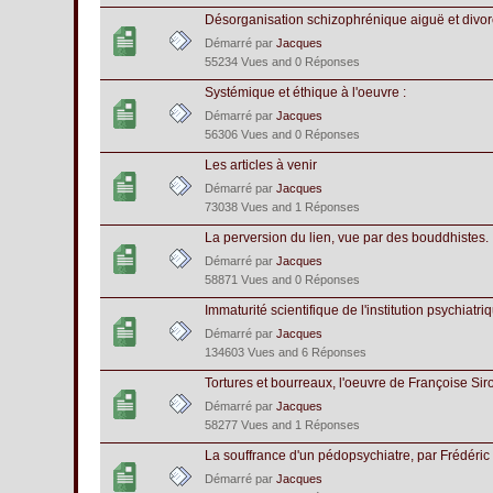
Désorganisation schizophrénique aiguë et divorc
Démarré par
Jacques
55234 Vues and 0 Réponses
Systémique et éthique à l'oeuvre :
Démarré par
Jacques
56306 Vues and 0 Réponses
Les articles à venir
Démarré par
Jacques
73038 Vues and 1 Réponses
La perversion du lien, vue par des bouddhistes.
Démarré par
Jacques
58871 Vues and 0 Réponses
Immaturité scientifique de l'institution psychiatri
Démarré par
Jacques
134603 Vues and 6 Réponses
Tortures et bourreaux, l'oeuvre de Françoise Siro
Démarré par
Jacques
58277 Vues and 1 Réponses
La souffrance d'un pédopsychiatre, par Frédéric
Démarré par
Jacques