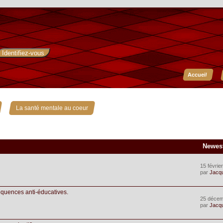
Accueil
»
La santé mentale au coeur
Newes
15 févrie
par
Jacq
équences anti-éducatives.
25 décem
par
Jacq