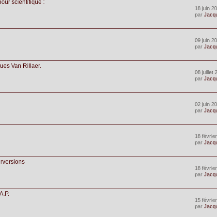
our scientifique :
18 juin 2
par
Jacq
09 juin 2
par
Jacq
ues Van Rillaer.
08 juillet
par
Jacq
02 juin 2
par
Jacq
18 févrie
par
Jacq
erversions
18 févrie
par
Jacq
A.P.
15 févrie
par
Jacq