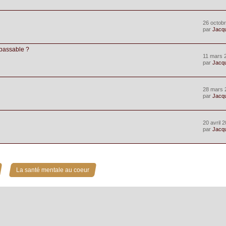
26 octobr
par
Jacq
épassable ?
11 mars 
par
Jacq
28 mars 
par
Jacq
20 avril 
par
Jacq
»
La santé mentale au coeur