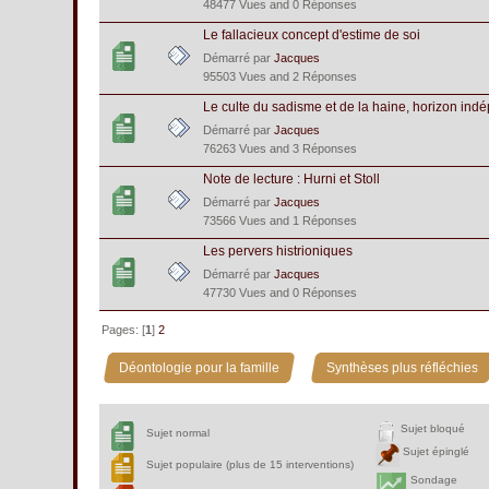
48477 Vues and 0 Réponses
Le fallacieux concept d'estime de soi
Démarré par
Jacques
95503 Vues and 2 Réponses
Le culte du sadisme et de la haine, horizon ind
Démarré par
Jacques
76263 Vues and 3 Réponses
Note de lecture : Hurni et Stoll
Démarré par
Jacques
73566 Vues and 1 Réponses
Les pervers histrioniques
Démarré par
Jacques
47730 Vues and 0 Réponses
Pages: [
1
]
2
»
Déontologie pour la famille
Synthèses plus réfléchies
Sujet bloqué
Sujet normal
Sujet épinglé
Sujet populaire (plus de 15 interventions)
Sondage