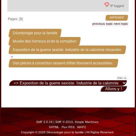
IP logged
IMPRIMER
Pages: [
1
]
previous topic
next topic
»
Déontologie pour la famille
»
Musée des horreurs et de la corruption
Exposition de la guerre sexiste. Industrie de la calomnie misandre.
»
Des pièces à conviction cessent d'être librement accessibles :
Aller à:
SMF 2.0.19
|
SMF © 2013
,
Simple Machines
XHTML
Flux RSS
WAP2
Copyright © 2026 Déontologie pour la famille | All Rights Reserved