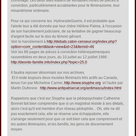
Dommage, ces deux sites étaient de véritables mines de pièces à
conviction, particulièrement accablantes pour le féminazisme, leur
misandrisme victimaire.
Pour ce qui concerne les .HyènesdeGuerre, il est probable que
l'alerte leur a été donnée par leur chère Hélène Palma, à l'occasion
de son harcèlement judiciaire, de sa tentative de gagner beaucoup
d'argent facile sur le dos du témoin gênant.
Voir le harcèlement à
http://debats.caton-censeur.org/index.php?
option=com_content&task=view&id=23&Itemid=46
Voir les 88 pages de pièces à conviction hélènepalmesques
rassemblées en deux jours, du 10 juillet au 12 juiillet 1986 :
http://deonto-famille.info/index.php?topic=25.0
Il faudra reposer désormais sur nos archives.
Et il reste toujours deux musées féminazis très actifs au Canada,
tenus l'un par Micheline Carrier,
http://www.sisyphe.org
et l'autre par
Martin Dufresne :
http://www.antipatriarcat.org/antimascu/index.html
Rappelons que c'est sur Sisyphe que la pédopsychiatre Catherine
Bonnet fait bien comprendre que si un magistrat résiste à ses diktats,
alors c'est qu'il est membre d'un réseau pédophile... Oh, elle ne dit
pas exactement cela, elle se réserve une échappatoire, elle
s'arrange seulement pour que ce soit bien cela que comprennent et
les autres féminazies, et les benêts, les gens de discernement
moyen.