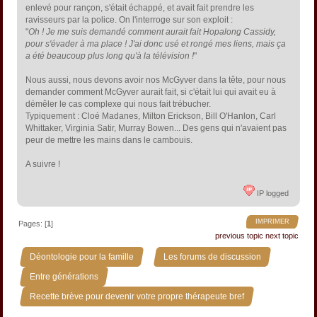
enlevé pour rançon, s'était échappé, et avait fait prendre les
ravisseurs par la police. On l'interroge sur son exploit :
"
Oh ! Je me suis demandé comment aurait fait Hopalong Cassidy,
pour s'évader à ma place ! J'ai donc usé et rongé mes liens, mais ça
a été beaucoup plus long qu'à la télévision !
"
Nous aussi, nous devons avoir nos McGyver dans la tête, pour nous
demander comment McGyver aurait fait, si c'était lui qui avait eu à
démêler le cas complexe qui nous fait trébucher.
Typiquement : Cloé Madanes, Milton Erickson, Bill O'Hanlon, Carl
Whittaker, Virginia Satir, Murray Bowen... Des gens qui n'avaient pas
peur de mettre les mains dans le cambouis.
A suivre !
IP logged
IMPRIMER
Pages: [
1
]
previous topic
next topic
»
»
Déontologie pour la famille
Les forums de discussion
»
Entre générations
Recette brève pour devenir votre propre thérapeute bref