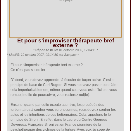
Néophyte
Et pour s'improviser thérapeute bref
externe ?
*
Réponse #1 le:
01 octobre 2006, 12:04:11 *
*
Modifié: 19 octobre 2007, 09:14:50 par Jacques
*
Et pour s'improviser thérapeute bref externe ?
Ce n'est pas si sorcier.
D'abord, vous devez apprendre à écouter de façon active. C'est le
principe de base de Carl Rogers. Si vous ne savez pas encore faire
cela imperturbablement, même quand cela vous est difficile et vous
remue, inutile de poursuivre, vous resterez nul(le).
Ensuite, quand par cette écoute attentive, les procédés des
tortionnaires à contrer vous seront connus, vous devrez contrer les
actes et les intentions de ces tortionnaires. Cela, appelons-le le
principe de Sironi. En effet, dans le cadre du Centre Georges
Devereux, Françoise Sironi est en France pionnière de la
psychothérapie des victimes de la torture. Avec eux,
le coup de