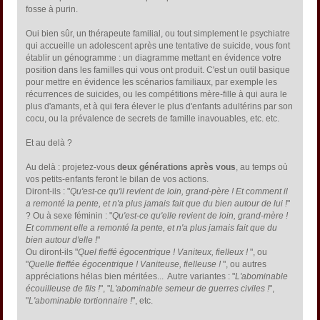
fosse à purin.
Oui bien sûr, un thérapeute familial, ou tout simplement le psychiatre
qui accueille un adolescent après une tentative de suicide, vous font
établir un génogramme : un diagramme mettant en évidence votre
position dans les familles qui vous ont produit. C'est un outil basique
pour mettre en évidence les scénarios familiaux, par exemple les
récurrences de suicides, ou les compétitions mère-fille à qui aura le
plus d'amants, et à qui fera élever le plus d'enfants adultérins par son
cocu, ou la prévalence de secrets de famille inavouables, etc. etc.
Et au delà ?
Au delà : projetez-vous
deux générations après vous
, au temps où
vos petits-enfants feront le bilan de vos actions.
Diront-ils : "
Qu'est-ce qu'il revient de loin, grand-père ! Et comment il
a remonté la pente, et n'a plus jamais fait que du bien autour de lui !
"
? Ou à sexe féminin : "
Qu'est-ce qu'elle revient de loin, grand-mère !
Et comment elle a remonté la pente, et n'a plus jamais fait que du
bien autour d'elle !
"
Ou diront-ils "
Quel fieffé égocentrique ! Vaniteux, fielleux !
", ou
"
Quelle fieffée égocentrique ! Vaniteuse, fielleuse !
", ou autres
appréciations hélas bien méritées... Autre variantes : "
L'abominable
écouilleuse de fils !
", "
L'abominable semeur de guerres civiles !
",
"
L'abominable tortionnaire !
", etc.