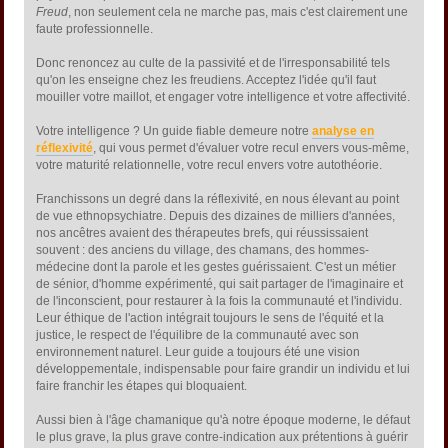
Freud
, non seulement cela ne marche pas, mais c'est clairement une
faute professionnelle.
Donc renoncez au culte de la passivité et de l'irresponsabilité tels
qu'on les enseigne chez les freudiens. Acceptez l'idée qu'il faut
mouiller votre maillot, et engager votre intelligence et votre affectivité.
Votre intelligence ? Un guide fiable demeure notre
analyse en
réflexivité
, qui vous permet d'évaluer votre recul envers vous-même,
votre maturité relationnelle, votre recul envers votre autothéorie.
Franchissons un degré dans la réflexivité, en nous élevant au point
de vue ethnopsychiatre. Depuis des dizaines de milliers d'années,
nos ancêtres avaient des thérapeutes brefs, qui réussissaient
souvent : des anciens du village, des chamans, des hommes-
médecine dont la parole et les gestes guérissaient. C'est un métier
de sénior, d'homme expérimenté, qui sait partager de l'imaginaire et
de l'inconscient, pour restaurer à la fois la communauté et l'individu.
Leur éthique de l'action intégrait toujours le sens de l'équité et la
justice, le respect de l'équilibre de la communauté avec son
environnement naturel. Leur guide a toujours été une vision
développementale, indispensable pour faire grandir un individu et lui
faire franchir les étapes qui bloquaient.
Aussi bien à l'âge chamanique qu'à notre époque moderne, le défaut
le plus grave, la plus grave contre-indication aux prétentions à guérir