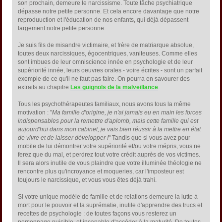
son prochain, demeure le narcissisme. Toute tâche psychiatrique
dépasse notre petite personne. Et cela encore davantage que notre
reproduuction et l'éducation de nos enfants, qui déjà dépassent
largement notre petite personne.
Je suis fils de misandre victimaire, et frère de matriarque absolue,
toutes deux narcissiques, égocentriques, vaniteuses. Comme elles
sont imbues de leur omniscience innée en psychologie et de leur
supériorité innée, leurs oeuvres orales - voire écrites - sont un parfait
exemple de ce qu'il ne faut pas faire. On pourra en savourer des
extraits au chapitre
Les guignols de la malveillance
.
Tous les psychothérapeutes familiaux, nous avons tous la même
motivation : "
Ma famille d'origine, je n'ai jamais eu en main les forces
indispensables pour la remettre d'aplomb, mais cette famille qui est
aujourd'hui dans mon cabinet, je vais bien réussir à la mettre en état
de vivre et de laisser développer !
" Tandis que si vous avez pour
mobile de lui démontrer votre supériorité et/ou votre mépris, vous ne
ferez que du mal, et perdrez tout votre crédit auprès de vos victimes.
Il sera alors inutile de vous plaindre que votre illuminée théologie ne
rencontre plus qu'incroyance et moqueries, car l'imposteur est
toujours le narcissique, et vous vous êtes déjà trahi.
Si votre unique modèle de famille et de relations demeure la lutte à
mort pour le pouvoir et la suprématie, inutile d'apprendre des trucs et
recettes de psychologie : de toutes façons vous resterez un