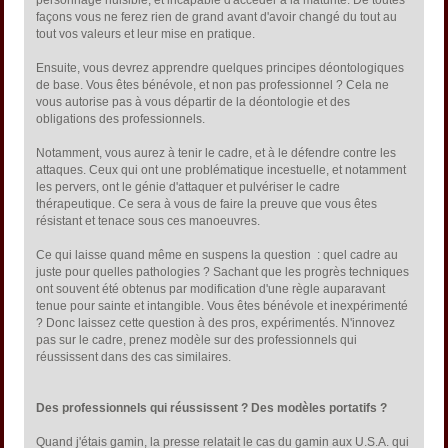
personnage nuisible, et incapable d'accéder à la maturité. De toutes
façons vous ne ferez rien de grand avant d'avoir changé du tout au
tout vos valeurs et leur mise en pratique.
Ensuite, vous devrez apprendre quelques principes déontologiques
de base. Vous êtes bénévole, et non pas professionnel ? Cela ne
vous autorise pas à vous départir de la déontologie et des
obligations des professionnels.
Notamment, vous aurez à tenir le cadre, et à le défendre contre les
attaques. Ceux qui ont une problématique incestuelle, et notamment
les pervers, ont le génie d'attaquer et pulvériser le cadre
thérapeutique. Ce sera à vous de faire la preuve que vous êtes
résistant et tenace sous ces manoeuvres.
Ce qui laisse quand même en suspens la question : quel cadre au
juste pour quelles pathologies ? Sachant que les progrès techniques
ont souvent été obtenus par modification d'une règle auparavant
tenue pour sainte et intangible. Vous êtes bénévole et inexpérimenté
? Donc laissez cette question à des pros, expérimentés. N'innovez
pas sur le cadre, prenez modèle sur des professionnels qui
réussissent dans des cas similaires.
Des professionnels qui réussissent ? Des modèles portatifs ?
Quand j'étais gamin, la presse relatait le cas du gamin aux U.S.A. qui