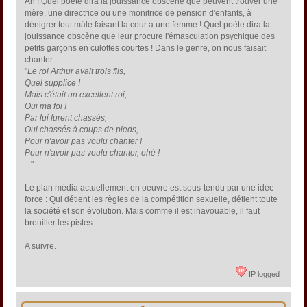
Ah ! Quel poète dira la jouissance obscène que peuvent trouver une
mère, une directrice ou une monitrice de pension d'enfants, à
dénigrer tout mâle faisant la cour à une femme ! Quel poète dira la
jouissance obscène que leur procure l'émasculation psychique des
petits garçons en culottes courtes ! Dans le genre, on nous faisait
chanter :
"
Le roi Arthur avait trois fils,
Quel supplice !
Mais c'était un excellent roi,
Oui ma foi !
Par lui furent chassés,
Oui chassés à coups de pieds,
Pour n'avoir pas voulu chanter !
Pour n'avoir pas voulu chanter, ohé !
..."
Le plan média actuellement en oeuvre est sous-tendu par une idée-
force : Qui détient les règles de la compétition sexuelle, détient toute
la société et son évolution. Mais comme il est inavouable, il faut
brouiller les pistes.
A suivre.
IP logged