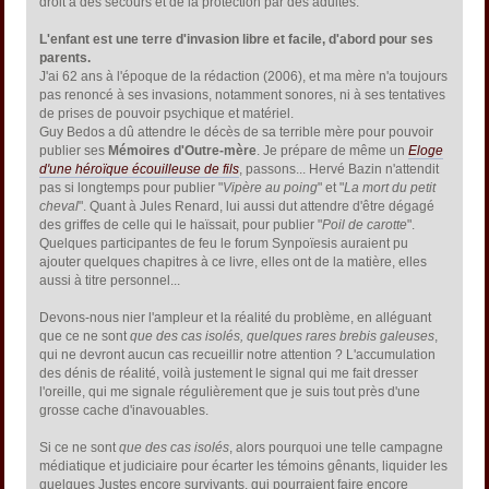
droit à des secours et de la protection par des adultes.
L'enfant est une terre d'invasion libre et facile, d'abord pour ses
parents.
J'ai 62 ans à l'époque de la rédaction (2006), et ma mère n'a toujours
pas renoncé à ses invasions, notamment sonores, ni à ses tentatives
de prises de pouvoir psychique et matériel.
Guy Bedos a dû attendre le décès de sa terrible mère pour pouvoir
publier ses
Mémoires d'Outre-mère
. Je prépare de même un
Eloge
d'une héroïque écouilleuse de fils
, passons... Hervé Bazin n'attendit
pas si longtemps pour publier "
Vipère au poing
" et "
La mort du petit
cheval
". Quant à Jules Renard, lui aussi dut attendre d'être dégagé
des griffes de celle qui le haïssait, pour publier "
Poil de carotte
".
Quelques participantes de feu le forum Synpoïesis auraient pu
ajouter quelques chapitres à ce livre, elles ont de la matière, elles
aussi à titre personnel...
Devons-nous nier l'ampleur et la réalité du problème, en alléguant
que ce ne sont
que des cas isolés, quelques rares brebis galeuses
,
qui ne devront aucun cas recueillir notre attention ? L'accumulation
des dénis de réalité, voilà justement le signal qui me fait dresser
l'oreille, qui me signale régulièrement que je suis tout près d'une
grosse cache d'inavouables.
Si ce ne sont
que des cas isolés
, alors pourquoi une telle campagne
médiatique et judiciaire pour écarter les témoins gênants, liquider les
quelques Justes encore survivants, qui pourraient faire encore