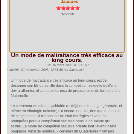
Jacques
Néophyte
Un mode de maltraitance très efficace au
long cours.
*
le:
16 mars 2006, 01:27:14 *
*
Modifié: 01 novembre 2006, 12:31:50 par Jacques
*
Un mode de maltraitance très efficace au long cours, est de
désarmer son fils ou sa fille dans la compétition sexuelle qu'il/elle
devra affronter, et cela dès les jeux de préséance et de territoire à la
Maternelle.
Le chercheur en ethnopsychiatrie (et déjà en ethnologie générale, et
même en éthologie animale) n'a encore rien fait, rien que du boulot
de singe, tant qu'il n'a pas mis au clair les règles et valeurs
pratiquées pour la compétition sexuelle dans la peuplade qu'il
étudie. Le mode de compétion sexuelle oriente tout l'avenir d'une
peuplade. Ainsi de nombreux cervidés du Quaternaire n'ont pas