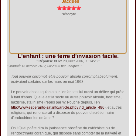
Jacques
Néophyte
L'enfant : une terre d'invasion facile.
*
Réponse #1 le:
23 juillet 2006, 05:14:23 *
*
Modifié: 15 octobre 2012, 08:23:06 par Jacques
*
Tout pouvoir corrompt, et le pouvoir absolu corrompt absolument
,
écrivaient certains sur les murs en mai 1968.
Le pouvoir absolu qu'on a sur l'enfant est lui aussi un délice qui prête
à tant d'abus. Quelle est la secte ou autre pouvoir absolu, fascisme,
nazisme, stalinisme (repris par W. Poutine depuis, lien
http://www.esperanto-sat.info/article.php3?id_article=486
), et autres
religions, qui renoncerait à disposer du pouvoir discrétionnaire
d'endoctriner les enfants ?
Oh ! Quel poète dira la jouissance obscène du catéchiste ou de
l'endoctrineur coranique, qui dispose sans compter de la naïveté et