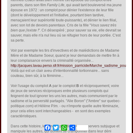
Kenneth Loach avait bien montré cet épisode du complot entre
parents, dans son film
Family Life
, qui avait tant bouleversé ma jeune
épouse en 1972 : un complot pour dénier l'existence de leur fille
(dont le développement et l'initiative, pourtant bien tardive,
menaçaient leur supériorité toute-puissante), et dénier le lien filial,
avec son lot de devoirs parentaux. Cris de la fille "
Vous savez très
bien que j'existe !
". Cri désespéré ; pour sauver sa vie, elle devrait se
sauver, mais elle n'a nul lieu où se réfugier hors de leur portée. C'est
sa perte.
Voir par exemple les tirs d'invectives et de malédictions de Madame
Mère et de Madame Soeur, quand je leur demandais de mettre fin à
leur complaisance envers la criminalité organisée...
http://jacques.lavau.perso.sfr.fr/mission_parricide/Marche_sadisme_pour_c
Voilà qui est un clair aveu d'intentionnalité tortionnaire... sans
couteau, bien sûr, à la féminine...
Voir l'usage du complot
A
par le complot
B
et réciproquement, voire
de jeux de services réciproques entre plusieurs complots qui
feignent de tout ignorer les uns les autres, mais communient par le
sadisme et la perversité partagés. "Alie Boron" ("Ambre" sur quebec-
politique.com) et Hélène P.lm. - ou n'importe quelle autre féminazie,
pour cela elles sont interchangeables - en sont des exemples
caractéristiques.
Dans cette histoire, le gang le plus fin et le plus pervers subjugue et
Facebook
Twitter
WhatsApp
Share
manipule les autres, qui doivent se cramponner dans leur déni