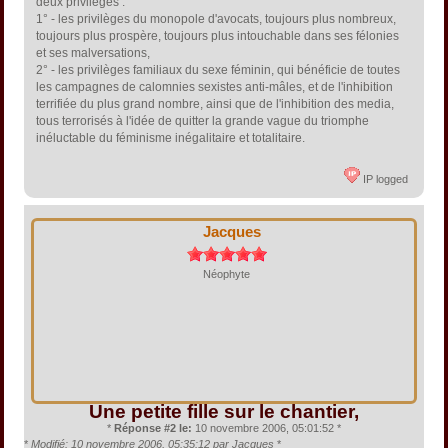
deux privilèges :
1° - les privilèges du monopole d'avocats, toujours plus nombreux,
toujours plus prospère, toujours plus intouchable dans ses félonies
et ses malversations,
2° - les privilèges familiaux du sexe féminin, qui bénéficie de toutes
les campagnes de calomnies sexistes anti-mâles, et de l'inhibition
terrifiée du plus grand nombre, ainsi que de l'inhibition des media,
tous terrorisés à l'idée de quitter la grande vague du triomphe
inéluctable du féminisme inégalitaire et totalitaire.
IP logged
Jacques
Néophyte
Une petite fille sur le chantier,
*
Réponse #2 le:
10 novembre 2006, 05:01:52 *
*
Modifié: 10 novembre 2006, 05:35:12 par Jacques
*