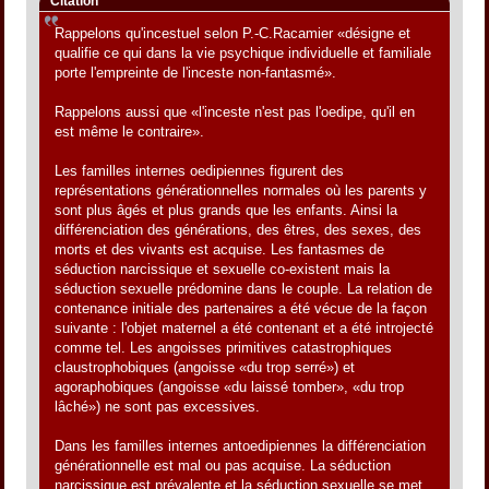
Citation
Rappelons qu'incestuel selon P.-C.Racamier «désigne et
qualifie ce qui dans la vie psychique individuelle et familiale
porte l'empreinte de l'inceste non-fantasmé».
Rappelons aussi que «l'inceste n'est pas l'oedipe, qu'il en
est même le contraire».
Les familles internes oedipiennes figurent des
représentations générationnelles normales où les parents y
sont plus âgés et plus grands que les enfants. Ainsi la
différenciation des générations, des êtres, des sexes, des
morts et des vivants est acquise. Les fantasmes de
séduction narcissique et sexuelle co-existent mais la
séduction sexuelle prédomine dans le couple. La relation de
contenance initiale des partenaires a été vécue de la façon
suivante : l'objet maternel a été contenant et a été introjecté
comme tel. Les angoisses primitives catastrophiques
claustrophobiques (angoisse «du trop serré») et
agoraphobiques (angoisse «du laissé tomber», «du trop
lâché») ne sont pas excessives.
Dans les familles internes antoedipiennes la différenciation
générationnelle est mal ou pas acquise. La séduction
narcissique est prévalente et la séduction sexuelle se met