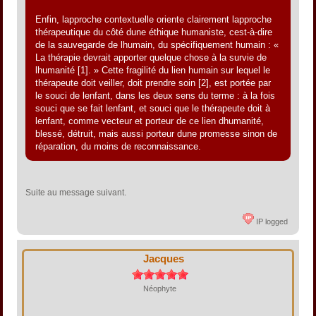
Enfin, lapproche contextuelle oriente clairement lapproche
thérapeutique du côté dune éthique humaniste, cest-à-dire
de la sauvegarde de lhumain, du spécifiquement humain : «
La thérapie devrait apporter quelque chose à la survie de
lhumanité [1]. » Cette fragilité du lien humain sur lequel le
thérapeute doit veiller, doit prendre soin [2], est portée par
le souci de lenfant, dans les deux sens du terme : à la fois
souci que se fait lenfant, et souci que le thérapeute doit à
lenfant, comme vecteur et porteur de ce lien dhumanité,
blessé, détruit, mais aussi porteur dune promesse sinon de
réparation, du moins de reconnaissance.
Suite au message suivant.
IP logged
Jacques
Néophyte