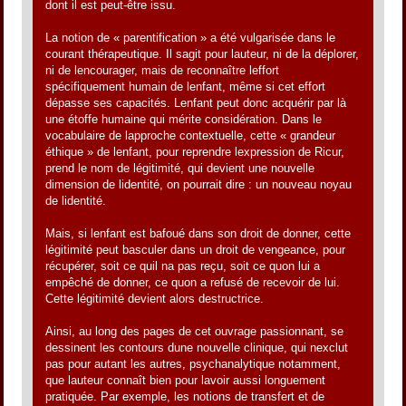
dont il est peut-être issu.
La notion de « parentification » a été vulgarisée dans le
courant thérapeutique. Il sagit pour lauteur, ni de la déplorer,
ni de lencourager, mais de reconnaître leffort
spécifiquement humain de lenfant, même si cet effort
dépasse ses capacités. Lenfant peut donc acquérir par là
une étoffe humaine qui mérite considération. Dans le
vocabulaire de lapproche contextuelle, cette « grandeur
éthique » de lenfant, pour reprendre lexpression de Ricur,
prend le nom de légitimité, qui devient une nouvelle
dimension de lidentité, on pourrait dire : un nouveau noyau
de lidentité.
Mais, si lenfant est bafoué dans son droit de donner, cette
légitimité peut basculer dans un droit de vengeance, pour
récupérer, soit ce quil na pas reçu, soit ce quon lui a
empêché de donner, ce quon a refusé de recevoir de lui.
Cette légitimité devient alors destructrice.
Ainsi, au long des pages de cet ouvrage passionnant, se
dessinent les contours dune nouvelle clinique, qui nexclut
pas pour autant les autres, psychanalytique notamment,
que lauteur connaît bien pour lavoir aussi longuement
pratiquée. Par exemple, les notions de transfert et de