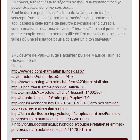
- Menacer, terrifier :
Si tu te sépares de moi, si tu t'autonomises, je
deviendrai folle, ou je me suiciderai !
Seul le dernier point est spécifique de la fabrication du futur
schizophrène. Les trois premiers procédés sont parfaitement
applicables à cette forme de meurtre psychique lent, qu'est la
condamnation au schéma de vie dit "
dépressif
". Le seul point-clé est
que le complot contre la personnalité de l'enfant soit compact, sans
failles où une résistance pourrait planter un piton salvateur.
3 - L'oeuvre de Paul-Claude Racamier, puis de Maurice Hurni et
Giovanna Stoll.
Liens :
http://www.editions-harmattan.fr/index.asp?
navig=auteurs&obj=artiste&no=7497
http://www.mobbing-zentrale.ch/referat%20hurni-stoll.htm
http://a.pdc.free.fr/article.php3?id_article=35
http://cat.inist.fr/?aModele=afficheN&cpsidt=14901564
http://deonto-famille.info/index.php?topic=17.0
http://forum.aceboard.net/11070-246-6785-0-Certaines-familles-
pour-avarier-rendre-infirmes.htm
http://forum.doctissimo.fr/psychologie/couples-relations/Femmes-
perverses-manipulatrices-sujet-171420-1.htm
à
http://forum.doctissimo.fr/psychologie/couples-relations/Femmes-
perverses-manipulatrices-sujet-171420-21.htm