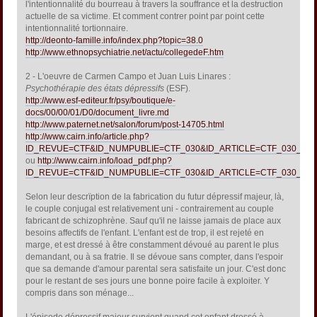
l'intentionnalité du bourreau à travers la souffrance et la destruction
actuelle de sa victime. Et comment contrer point par point cette
intentionnalité tortionnaire.
http://deonto-famille.info/index.php?topic=38.0
http://www.ethnopsychiatrie.net/actu/collegedeF.htm
2 - L'oeuvre de Carmen Campo et Juan Luis Linares :
Psychothérapie des états dépressifs
(ESF).
http://www.esf-editeur.fr/psy/boutique/e-
docs/00/00/01/D0/document_livre.md
http://www.paternet.net/salon/forum/post-14705.html
http://www.cairn.info/article.php?
ID_REVUE=CTF&ID_NUMPUBLIE=CTF_030&ID_ARTICLE=CTF_030_016
ou
http://www.cairn.info/load_pdf.php?
ID_REVUE=CTF&ID_NUMPUBLIE=CTF_030&ID_ARTICLE=CTF_030_016
Selon leur descrïption de la fabrication du futur dépressif majeur, là,
le couple conjugal est relativement uni - contrairement au couple
fabricant de schizophrène. Sauf qu'il ne laisse jamais de place aux
besoins affectifs de l'enfant. L'enfant est de trop, il est rejeté en
marge, et est dressé à être constamment dévoué au parent le plus
demandant, ou à sa fratrie. Il se dévoue sans compter, dans l'espoir
que sa demande d'amour parental sera satisfaite un jour. C'est donc
pour le restant de ses jours une bonne poire facile à exploiter. Y
compris dans son ménage...