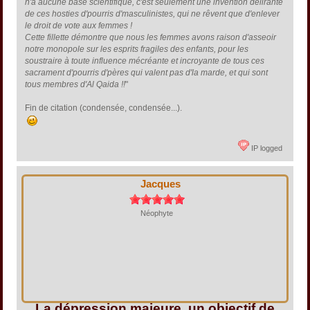
n'a aucune base scientifique, c'est seulement une invention délirante
de ces hosties d'pourris d'masculinistes, qui ne rêvent que d'enlever
le droit de vote aux femmes !
Cette fillette démontre que nous les femmes avons raison d'asseoir
notre monopole sur les esprits fragiles des enfants, pour les
soustraire à toute influence mécréante et incroyante de tous ces
sacrament d'pourris d'pères qui valent pas d'la marde, et qui sont
tous membres d'Al Qaida !!
"
Fin de citation (condensée, condensée...).
IP logged
Jacques
Néophyte
La dépression majeure, un objectif de