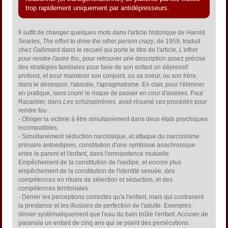
trop rapidement uniquement par antidépresseurs.
Il suffit de changer quelques mots dans l'article historique de Harold
Searles,
The effort to drive the other person crazy
, de 1959, traduit
chez Gallimard dans le recueil qui porte le titre de l'article,
L'effort
pour rendre l'autre fou
, pour retrouver une description assez précise
des stratégies familiales pour faire de son enfant un dépressif
profond, et pour maintenir son conjoint, ou sa soeur, ou son frère,
dans le désespoir, l'aboulie, l'apragmatisme. En clair, pour l'éliminer
en pratique, sans courir le risque de passer en cour d'assises. Paul
Racamier, dans
Les schizophrènes
, avait résumé ces procédés pour
rendre fou :
- Obliger la victime à être simultanément dans deux états psychiques
incompatibles.
- Simultanément séduction narcissique, et attaque du narcissisme
primaire antoedipien, constitution d'une symbiose anachronique
entre le parent et l'enfant, dans l'omnipotence mutuelle.
Empêchement de la constitution de l'oedipe, et encore plus
empêchement de la constitution de l'identité sexuée, des
compétences en rituels de sélection et séduction, et des
compétences territoriales.
- Dénier les perceptions correctes qu'a l'enfant, mais qui contrarient
la prestance et les illusions de perfection de l'adulte. Exemples :
dénier systématiquement que l'eau du bain brûle l'enfant. Accuser de
paranoïa un enfant de cinq ans qui se plaint des persécutions.