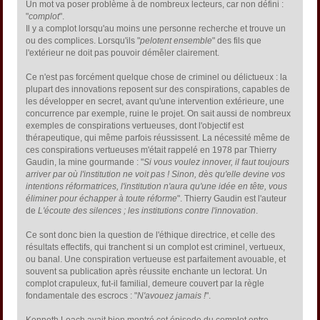
Un mot va poser problème à de nombreux lecteurs, car non défini :
"
complot
".
Il y a complot lorsqu'au moins une personne recherche et trouve un
ou des complices. Lorsqu'ils "
pelotent ensemble
" des fils que
l'extérieur ne doit pas pouvoir démêler clairement.
Ce n'est pas forcément quelque chose de criminel ou délictueux : la
plupart des innovations reposent sur des conspirations, capables de
les développer en secret, avant qu'une intervention extérieure, une
concurrence par exemple, ruine le projet. On sait aussi de nombreux
exemples de conspirations vertueuses, dont l'objectif est
thérapeutique, qui même parfois réussissent. La nécessité même de
ces conspirations vertueuses m'était rappelé en 1978 par Thierry
Gaudin, la mine gourmande : "
Si vous voulez innover, il faut toujours
arriver par où l'institution ne voit pas ! Sinon, dès qu'elle devine vos
intentions réformatrices, l'institution n'aura qu'une idée en tête, vous
éliminer pour échapper à toute réforme
". Thierry Gaudin est l'auteur
de
L'écoute des silences ; les institutions contre l'innovation
.
Ce sont donc bien la question de l'éthique directrice, et celle des
résultats effectifs, qui tranchent si un complot est criminel, vertueux,
ou banal. Une conspiration vertueuse est parfaitement avouable, et
souvent sa publication après réussite enchante un lectorat. Un
complot crapuleux, fut-il familial, demeure couvert par la règle
fondamentale des escrocs : "
N'avouez jamais !
".