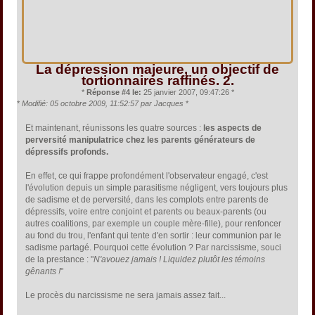
La dépression majeure, un objectif de
tortionnaires raffinés. 2.
*
Réponse #4 le:
25 janvier 2007, 09:47:26 *
*
Modifié: 05 octobre 2009, 11:52:57 par Jacques
*
Et maintenant, réunissons les quatre sources :
les aspects de
perversité manipulatrice chez les parents générateurs de
dépressifs profonds.
En effet, ce qui frappe profondément l'observateur engagé, c'est
l'évolution depuis un simple parasitisme négligent, vers toujours plus
de sadisme et de perversité, dans les complots entre parents de
dépressifs, voire entre conjoint et parents ou beaux-parents (ou
autres coalitions, par exemple un couple mère-fille), pour renfoncer
au fond du trou, l'enfant qui tente d'en sortir : leur communion par le
sadisme partagé. Pourquoi cette évolution ? Par narcissisme, souci
de la prestance : "
N'avouez jamais ! Liquidez plutôt les témoins
gênants !
"
Le procès du narcissisme ne sera jamais assez fait...