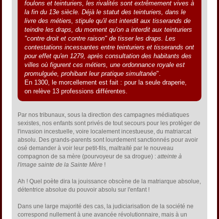
foulons et teinturiers, les rivalités sont extrêmement vives à
la fin du 13e siècle. Déjà le statut des teinturiers, dans le
livre des métiers, stipule qu'il est interdit aux tisserands de
teindre les draps, du moment qu'on a interdit aux teinturiers
"contre droit et contre raison" de tisser les draps. Les
contestations incessantes entre teinturiers et tisserands ont
pour effet qu'en 1279, après consultation des habitants des
villes où figurent ces métiers, une ordonnance royale est
promulguée, prohibant leur pratique simultanée
".
En 1300, le morcellement est fait : pour la seule draperie,
on relève 13 professions différentes.
Par nos tribunaux, sous la direction des campagnes médiatiques
sexistes, nos enfants sont privés de tout secours pour les protéger de
l'invasion incestuelle, voire localement incestueuse, du matriarcat
absolu. Des grands-parents sont lourdement sanctionnés pour avoir
osé demander à voir leur petit-fils, maltraité par le nouveau
compagnon de sa mère (pourvoyeur de sa drogue) :
atteinte à
l'image sainte de la Sainte Mère
!
Ah ! Quel poète dira la jouissance obscène de la matriarque absolue,
détentrice absolue du pouvoir absolu sur l'enfant !
Dans une large majorité des cas, la judiciarisation de la société ne
correspond nullement à une avancée révolutionnaire, mais à un