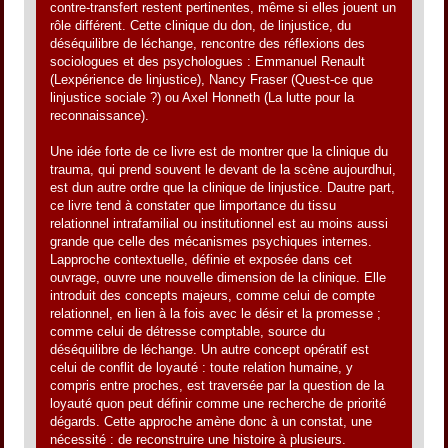
contre-transfert restent pertinentes, même si elles jouent un
rôle différent. Cette clinique du don, de linjustice, du
déséquilibre de léchange, rencontre des réflexions des
sociologues et des psychologues : Emmanuel Renault
(Lexpérience de linjustice), Nancy Fraser (Quest-ce que
linjustice sociale ?) ou Axel Honneth (La lutte pour la
reconnaissance).
Une idée forte de ce livre est de montrer que la clinique du
trauma, qui prend souvent le devant de la scène aujourdhui,
est dun autre ordre que la clinique de linjustice. Dautre part,
ce livre tend à constater que limportance du tissu
relationnel intrafamilial ou institutionnel est au moins aussi
grande que celle des mécanismes psychiques internes.
Lapproche contextuelle, définie et exposée dans cet
ouvrage, ouvre une nouvelle dimension de la clinique. Elle
introduit des concepts majeurs, comme celui de compte
relationnel, en lien à la fois avec le désir et la promesse ;
comme celui de détresse comptable, source du
déséquilibre de léchange. Un autre concept opératif est
celui de conflit de loyauté : toute relation humaine, y
compris entre proches, est traversée par la question de la
loyauté quon peut définir comme une recherche de priorité
dégards. Cette approche amène donc à un constat, une
nécessité : de reconstruire une histoire à plusieurs.