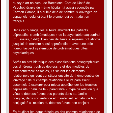
du style art nouveau de Barcelone. Chef de lUnité de
Psychothérapie du même hôpital, là aussi secondée par
Carmen Campo, il a publié déjà de nombreux ouvrages en
espagnols, celui-ci étant le premier qui est traduit en
français.
Dans cet ouvrage, les auteurs abordent les patients
dépressifs, « emblématiques » de la psychiatrie daujourdhui
(cf. Linares, 1998). Bien peu dauteurs européens ont abordé
jusquici de manière aussi approfondie et avec une telle
rigueur laspect systémique de problématiques dites
psychiatriques.
Après un bref historique des classifications nosographiques
des différents troubles dépressifs et des modèles de
psychothérapie associés, ils situent les éléments
relationnels qui vont constituer ensuite de thème central de
louvrage : deux champs relationnels leurs paraissent
essentiels à explorer pour mieux appréhender les troubles
dépressifs : celui de la « parentalité »  type de relation qua
vécu le dépressif avec ses parents dans sa famille
dorigine, dans son enfance et maintenant  et celui de la «
conjugalité »  relation du dépressif avec son conjoint.
En étudiant les caractéristiques des champs relationnels de