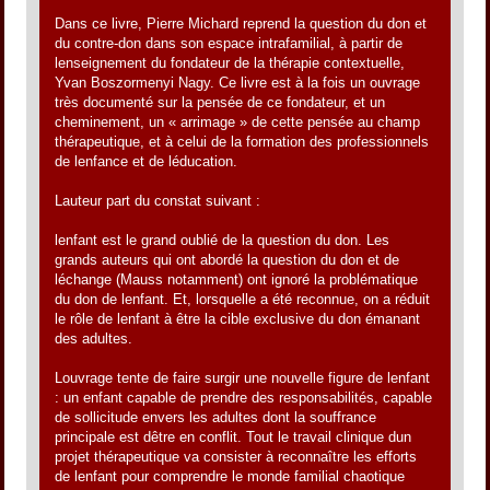
Dans ce livre, Pierre Michard reprend la question du don et
du contre-don dans son espace intrafamilial, à partir de
lenseignement du fondateur de la thérapie contextuelle,
Yvan Boszormenyi Nagy. Ce livre est à la fois un ouvrage
très documenté sur la pensée de ce fondateur, et un
cheminement, un « arrimage » de cette pensée au champ
thérapeutique, et à celui de la formation des professionnels
de lenfance et de léducation.
Lauteur part du constat suivant :
lenfant est le grand oublié de la question du don. Les
grands auteurs qui ont abordé la question du don et de
léchange (Mauss notamment) ont ignoré la problématique
du don de lenfant. Et, lorsquelle a été reconnue, on a réduit
le rôle de lenfant à être la cible exclusive du don émanant
des adultes.
Louvrage tente de faire surgir une nouvelle figure de lenfant
: un enfant capable de prendre des responsabilités, capable
de sollicitude envers les adultes dont la souffrance
principale est dêtre en conflit. Tout le travail clinique dun
projet thérapeutique va consister à reconnaître les efforts
de lenfant pour comprendre le monde familial chaotique