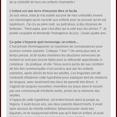
de la crédulité de tous ces enfants charmants !
L'enfant est une terre d'invasion libre et facile.
Je suis vieux, mais je n'ai oublié aucune de mes crédulités envers
ces mensonges qu'on raconte aux enfants pour se prouver qu'on est
supérieurs. J'ai cru au père noël, au petit jésus, à des dizaines de
fariboles : "
Hein papa, que c'est dieu qui a créé tous les zècres ?
". Je
plaide coupable et demande l'indulgence du jury : j'avais quatre ans.
Ça gobe n'importe quel mensonge, un enfant...
C'est pressé d'emmagasiner un maximum de connaissances pour
survivre comme orphelin. Critiquer ? trier ? On verra plus tard, le
temps presse, et de toutes manières les structures nerveuses de
l'enfant ne sont pas encore faites pour la réflexivité approfondie ni
complexe : du pratique, et vite ! Nous avons perdu de vue combien
de fois des communautés n'ont survécu que par les enfants
orphelins, après décès de tous les adultes. Les linguistes ont été
contraints d'élaborer cette hypothèse pour expliquer tant de créations
de langues, avec seulement des liens de parenté très ténus : il
s'agirait de langues nouvelles, inventées sur place dans le besoin
par une communauté d'enfants isolés, privés de la mémoire des
adultes.
A l'appui de cette hypothèse, cet enfant trouvé dans la jungle au
Nigeria. Il avait douze ans, ses deux parents étaient morts. Il vivait
sans secours du monde extérieur, faisant pousser seuls ses
légumes, et ne soupçonnait même pas qu'il était un enfant, et avait