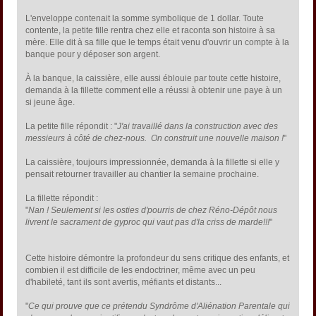
L'enveloppe contenait la somme symbolique de 1 dollar. Toute
contente, la petite fille rentra chez elle et raconta son histoire à sa
mère. Elle dit à sa fille que le temps était venu d'ouvrir un compte à la
banque pour y déposer son argent.
À la banque, la caissière, elle aussi éblouie par toute cette histoire,
demanda à la fillette comment elle a réussi à obtenir une paye à un
si jeune âge.
La petite fille répondit : "
J'ai travaillé dans la construction avec des
messieurs à côté de chez-nous. On construit une nouvelle maison !
"
La caissière, toujours impressionnée, demanda à la fillette si elle y
pensait retourner travailler au chantier la semaine prochaine.
La fillette répondit :
"
Nan ! Seulement si les osties d'pourris de chez Réno-Dépôt nous
livrent le sacrament de gyproc qui vaut pas d'la criss de marde!!!
"
Cette histoire démontre la profondeur du sens critique des enfants, et
combien il est difficile de les endoctriner, même avec un peu
d'habileté, tant ils sont avertis, méfiants et distants...
"
Ce qui prouve que ce prétendu Syndrôme d'Aliénation Parentale qui