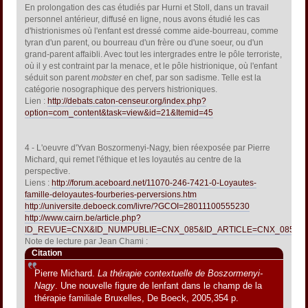
En prolongation des cas étudiés par Hurni et Stoll, dans un travail
personnel antérieur, diffusé en ligne, nous avons étudié les cas
d'histrionismes où l'enfant est dressé comme aide-bourreau, comme
tyran d'un parent, ou bourreau d'un frère ou d'une soeur, ou d'un
grand-parent affaibli. Avec tout les intergrades entre le pôle terroriste,
où il y est contraint par la menace, et le pôle histrionique, où l'enfant
séduit son parent
mobster
en chef, par son sadisme. Telle est la
catégorie nosographique des pervers histrioniques.
Lien :
http://debats.caton-censeur.org/index.php?
option=com_content&task=view&id=21&Itemid=45
4 - L'oeuvre d'Yvan Boszormenyi-Nagy, bien réexposée par Pierre
Michard, qui remet l'éthique et les loyautés au centre de la
perspective.
Liens :
http://forum.aceboard.net/11070-246-7421-0-Loyautes-
famille-deloyautes-fourberies-perversions.htm
http://universite.deboeck.com/livre/?GCOI=28011100555230
http://www.cairn.be/article.php?
ID_REVUE=CNX&ID_NUMPUBLIE=CNX_085&ID_ARTICLE=CNX_085_0
Note de lecture par Jean Chami :
Citation
Pierre Michard.
La thérapie contextuelle de Boszormenyi-
Nagy
. Une nouvelle figure de lenfant dans le champ de la
thérapie familiale Bruxelles, De Boeck, 2005,354 p.