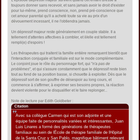
L'épisode dépressif majeur survient quand cet enfant dressé à
toujours donner sans recevoir, et sans jamais avoir le droit d'exister
pour lui-même, prend conscience, non, prend pré-conscience que
cet amour parental qu'il a acheté toute sa vie au prix d'un
dévouement incessant, il ne l'obtiendra jamais.
Un dépressif majeur reste généralement en couple stable. Il a
tellement d'attentes affectives à combler, et il/elle est tellement
rempli(e) d'espoirs !
Les thérapeutes qui traitent la famille entière remarquent bientôt que
l'interaction conjugale et familiale est sur le mode complémentaire.
Le conjoint joue le rôle du personnage fort, qui "
n'a pas de
problèmes
", et qui s'assure constamment que le dépressif reste bien
tout au fond de sa position basse, si chouette à exploiter. Dès que le
dépressif sort de son gouffre de désespoir au long cours, et
commence à s'affirmer, à exprimer ses besoins propres, la réaction
devient violente pour le disqualifier et le faire replonger...
Note de lecture par Edith Goldbeter :
Citation
Avec sa collègue Carmen qui est son adjointe et une
équipe faite de personnalités variées et intéressantes, Juan
Luis Linares a formé des générations de thérapeutes
familiaux au sein de lÉcole de thérapie familiale de lHôpital
de la Santa Cruz y San Pablo, magnifique bâtiment relevant