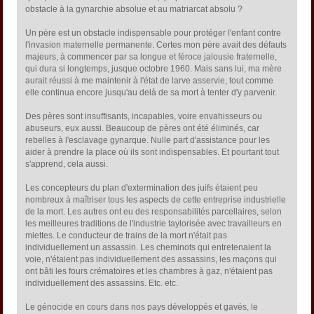
obstacle à la gynarchie absolue et au matriarcat absolu ?
Un père est un obstacle indispensable pour protéger l'enfant contre
l'invasion maternelle permanente. Certes mon père avait des défauts
majeurs, à commencer par sa longue et féroce jalousie fraternelle,
qui dura si longtemps, jusque octobre 1960. Mais sans lui, ma mère
aurait réussi à me maintenir à l'état de larve asservie, tout comme
elle continua encore jusqu'au delà de sa mort à tenter d'y parvenir.
Des pères sont insuffisants, incapables, voire envahisseurs ou
abuseurs, eux aussi. Beaucoup de pères ont été éliminés, car
rebelles à l'esclavage gynarque. Nulle part d'assistance pour les
aider à prendre la place où ils sont indispensables. Et pourtant tout
s'apprend, cela aussi.
Les concepteurs du plan d'extermination des juifs étaient peu
nombreux à maîtriser tous les aspects de cette entreprise industrielle
de la mort. Les autres ont eu des responsabilités parcellaires, selon
les meilleures traditions de l'industrie taylorisée avec travailleurs en
miettes. Le conducteur de trains de la mort n'était pas
individuellement un assassin. Les cheminots qui entretenaient la
voie, n'étaient pas individuellement des assassins, les maçons qui
ont bâti les fours crématoires et les chambres à gaz, n'étaient pas
individuellement des assassins. Etc. etc.
Le génocide en cours dans nos pays développés et gavés, le