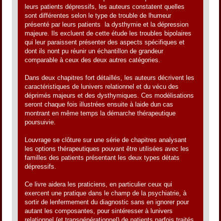
leurs patients dépressifs, les auteurs constatent quelles
sont différentes selon le type de trouble de lhumeur
présenté par leurs patients  la dysthymie et la dépression
majeure. Ils excluent de cette étude les troubles bipolaires
qui leur paraissent présenter des aspects spécifiques et
dont ils nont pu réunir un échantillon de grandeur
comparable à ceux des deux autres catégories.
Dans deux chapitres fort détaillés, les auteurs décrivent les
caractéristiques de lunivers relationnel et du vécu des
déprimés majeurs et des dysthymiques. Ces modélisations
seront chaque fois illustrées ensuite à laide dun cas
montrant en même temps la démarche thérapeutique
poursuivie.
Louvrage se clôture sur une série de chapitres analysant
les options thérapeutiques pouvant être utilisées avec les
familles des patients présentant les deux types détats
dépressifs.
Ce livre aidera les praticiens, en particulier ceux qui
exercent une pratique dans le champ de la psychiatrie, à
sortir de lenfermement du diagnostic sans en ignorer pour
autant les composantes, pour sintéresser à lunivers
relationnel (et transgénérationnel) de patients parfois traités