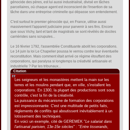
génocide des pères, est lui aussi industrialisé, divisé en tâches
parcellaires, où chaque agent est inconscient de l'insertion de sa
tâche dans une entreprise criminelle qui dépasse son entendement.
C'est surtout le premier génocide qui, en France, utilise aussi
massivement l'appareil judiciaire pour parvenir à ses fins. Encore
que sous Vichy, tant et tant de magistrats se sont révélés de dociles
carriéristes sans scrupules...
Le 16 février 1792, l'assemblée Constituante abolit les corporations.
Le 14 juin la loi Le Chapelier poussa le verrou contre leur éventuelle
reconstitution. Mais comment était arrivé ce régime étouffant des
corporations, qui paralysa si longtemps la créativité artisanale et
industrielle ? Par les tribunaux...
Citation
Les seigneurs et les monastères mettent la main sur les
terres et les moulins pendant que, en ville, s'installent les
corporations. En 1300, la plupart des productions sont sous
contrôle, c'est la fin de la créativité.
La puissance du mécanisme de formation des corporations
est impressionnante. C'est une multitude de petits faits,
règlements de conflits qui aboutissent inévitablement à un
lotissement des techniques.
En voici un exemple, cité de GEREMEK "
Le salariat dans
l'artisanat parisien, 13e-15e siècles
" : "
Entre tisserands,