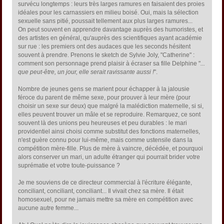
survécu longtemps : leurs très larges ramures en faisaient des proies
idéales pour les carnassiers en milieu boisé. Oui, mais la sélection
sexuelle sans pitié, poussait tellement aux plus larges ramures...
On peut souvent en apprendre davantage auprès des humoristes, et
des artistes en général, qu'auprès des scientifiques ayant académie
sur rue : les premiers ont des audaces que les seconds hésitent
souvent à prendre. Prenons le sketch de Sylvie Joly, "Catherine" :
comment son personnage prend plaisir à écraser sa fille Delphine "
...
que peut-être, un jour, elle serait ravissante aussi !
".
Nombre de jeunes gens se marient pour échapper à la jalousie
féroce du parent de même sexe, pour prouver à leur mère (pour
choisir un sexe sur deux) que malgré la malédiction maternelle, si si,
elles peuvent trouver un mâle et se reproduire. Remarquez, ce sont
souvent là des unions peu heureuses et peu durables : le mari
providentiel ainsi choisi comme substitut des fonctions maternelles,
n'est guère connu pour lui-même, mais comme ustensile dans la
compétition mère-fille. Plus de mère à vaincre, décédée, et pourquoi
alors conserver un mari, un adulte étranger qui pourrait brider votre
suprématie et votre toute-puissance ?
Je me souviens de ce directeur commercial à l'écriture élégante,
conciliant, conciliant, conciliant... Il vivait chez sa mère. Il était
homosexuel, pour ne jamais mettre sa mère en compétition avec
aucune autre femme...