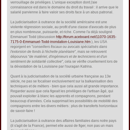
verrouillage de privilèges. L'unique exception dont j'aie
connaissance est dans le domaine du droit du travail : il arrive que le
salarié parvienne à faire valoir ses droits face à un abus patronal.
La judiciarisation à outrance de la société américaine est une
violente régression sociale, au profit d'une classe d'avocats de plus
en plus nombreuse, puissante, et riche. Comme l'a déjà souligné
Emmanuel Todd (discussion
http://forum.aceboard.net/11070-1635-
7175-0-Emmanuel-Todd-inondation-Louisiane.htm
), les USA
regorgent en "
conseillers fiscaux ou avocats spécialisés dans
l'extorsion de fonds à l'échelle planétaire
", mais se retrouvent
dépourvus "
de matériel, d'ingénieurs et de techniciens et d'un
sentiment de solidarité collective
", cela se vérifie cruellement lors de
la dévastation de la Louisiane par l'ouragan Katrina.
Quant à la judiciarisation de la société urbaine française au 13e
siècle, ne pas se focaliser exclusivement sur la balkanisation des
techniques et de métiers - bien que cela aussi ait grande importance.
Regarder aussi que cela figeait les privilèges de l'artisan âgé, qui
pouvait exploiter à blanc les apprentis et compagnons, pendant
beaucoup d'années. Cela supprimait les possibilités de mobilité des
compagnons entre les divers métiers : plus de transferts horizontaux
de savoir-faire !
La judiciarisation à outrance des affaires familiales dans notre pays
(il s'agit de la France), permet elle aussi de figer, non pas un mais