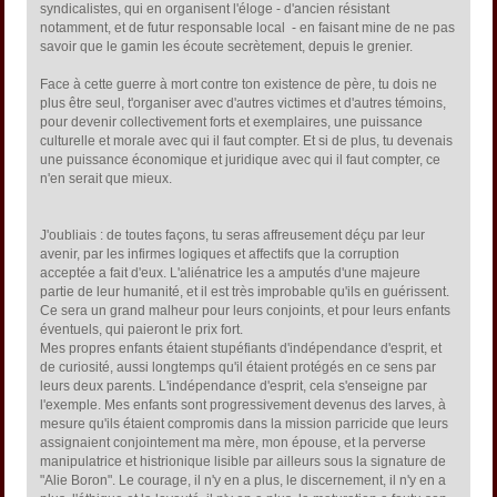
syndicalistes, qui en organisent l'éloge - d'ancien résistant
notamment, et de futur responsable local - en faisant mine de ne pas
savoir que le gamin les écoute secrètement, depuis le grenier.
Face à cette guerre à mort contre ton existence de père, tu dois ne
plus être seul, t'organiser avec d'autres victimes et d'autres témoins,
pour devenir collectivement forts et exemplaires, une puissance
culturelle et morale avec qui il faut compter. Et si de plus, tu devenais
une puissance économique et juridique avec qui il faut compter, ce
n'en serait que mieux.
J'oubliais : de toutes façons, tu seras affreusement déçu par leur
avenir, par les infirmes logiques et affectifs que la corruption
acceptée a fait d'eux. L'aliénatrice les a amputés d'une majeure
partie de leur humanité, et il est très improbable qu'ils en guérissent.
Ce sera un grand malheur pour leurs conjoints, et pour leurs enfants
éventuels, qui paieront le prix fort.
Mes propres enfants étaient stupéfiants d'indépendance d'esprit, et
de curiosité, aussi longtemps qu'il étaient protégés en ce sens par
leurs deux parents. L'indépendance d'esprit, cela s'enseigne par
l'exemple. Mes enfants sont progressivement devenus des larves, à
mesure qu'ils étaient compromis dans la mission parricide que leurs
assignaient conjointement ma mère, mon épouse, et la perverse
manipulatrice et histrionique lisible par ailleurs sous la signature de
"Alie Boron". Le courage, il n'y en a plus, le discernement, il n'y en a