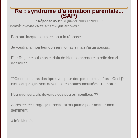
Re : syndrome d'aliénation parentale...
(SAP)
*
Réponse #5 le:
31 janvier 2008, 09:09:15 *
*
Modifié: 25 mars 2008, 12:49:28 par Jacques
*
Bonjour Jacques et merci pour la réponse...
Je voudrai à mon tour donner mon avis mais j'ai un soucis..
En effet je ne suis pas certain de bien comprendre la réflexion ci
dessous :
"" Ce ne sont pas des épreuves pour des poules mouillées... Or si j'ai
bien compris, ils sont devenus des poules mouillées. J'ai bon ? ""
Pourquoi serait'ils devenus des poules mouillées ??
Après cet éclairage, je reprendrai ma plume pour donner mon
sentiment.
à très bientôt