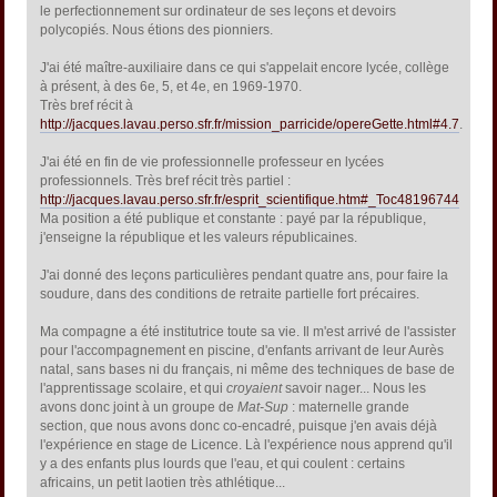
le perfectionnement sur ordinateur de ses leçons et devoirs
polycopiés. Nous étions des pionniers.
J'ai été maître-auxiliaire dans ce qui s'appelait encore lycée, collège
à présent, à des 6e, 5, et 4e, en 1969-1970.
Très bref récit à
http://jacques.lavau.perso.sfr.fr/mission_parricide/opereGette.html#4.7
.
J'ai été en fin de vie professionnelle professeur en lycées
professionnels. Très bref récit très partiel :
http://jacques.lavau.perso.sfr.fr/esprit_scientifique.htm#_Toc48196744
Ma position a été publique et constante : payé par la république,
j'enseigne la république et les valeurs républicaines.
J'ai donné des leçons particulières pendant quatre ans, pour faire la
soudure, dans des conditions de retraite partielle fort précaires.
Ma compagne a été institutrice toute sa vie. Il m'est arrivé de l'assister
pour l'accompagnement en piscine, d'enfants arrivant de leur Aurès
natal, sans bases ni du français, ni même des techniques de base de
l'apprentissage scolaire, et qui
croyaient
savoir nager... Nous les
avons donc joint à un groupe de
Mat-Sup
: maternelle grande
section, que nous avons donc co-encadré, puisque j'en avais déjà
l'expérience en stage de Licence. Là l'expérience nous apprend qu'il
y a des enfants plus lourds que l'eau, et qui coulent : certains
africains, un petit laotien très athlétique...