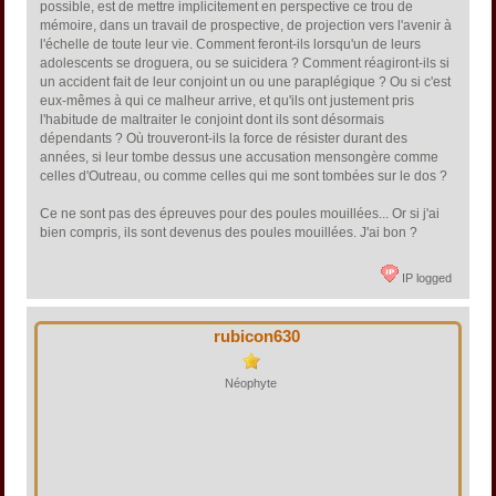
possible, est de mettre implicitement en perspective ce trou de
mémoire, dans un travail de prospective, de projection vers l'avenir à
l'échelle de toute leur vie. Comment feront-ils lorsqu'un de leurs
adolescents se droguera, ou se suicidera ? Comment réagiront-ils si
un accident fait de leur conjoint un ou une paraplégique ? Ou si c'est
eux-mêmes à qui ce malheur arrive, et qu'ils ont justement pris
l'habitude de maltraiter le conjoint dont ils sont désormais
dépendants ? Où trouveront-ils la force de résister durant des
années, si leur tombe dessus une accusation mensongère comme
celles d'Outreau, ou comme celles qui me sont tombées sur le dos ?
Ce ne sont pas des épreuves pour des poules mouillées... Or si j'ai
bien compris, ils sont devenus des poules mouillées. J'ai bon ?
IP logged
rubicon630
Néophyte