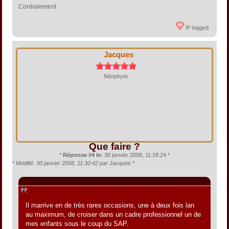
Cordialement
IP logged
Jacques
Néophyte
Que faire ?
*
Réponse #4 le:
30 janvier 2008, 11:18:24 *
*
Modifié: 30 janvier 2008, 11:30:42 par Jacques
*
Citation de: rubicon630 le 30 janvier 2008, 01:30:14
Il marrive en de très rares occasions, une à deux fois lan
au maximum, de croiser dans un cadre professionnel un de
mes enfants sous le coup du SAP.