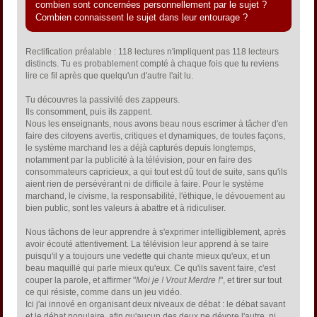
combien sont concernées personnellement par le sujet ?
Combien connaissent le sujet dans leur entourage ?
Rectification préalable : 118 lectures n'impliquent pas 118 lecteurs
distincts. Tu es probablement compté à chaque fois que tu reviens
lire ce fil après que quelqu'un d'autre l'ait lu.
Tu découvres la passivité des zappeurs.
Ils consomment, puis ils zappent.
Nous les enseignants, nous avons beau nous escrimer à tâcher d'en
faire des citoyens avertis, critiques et dynamiques, de toutes façons,
le système marchand les a déjà capturés depuis longtemps,
notamment par la publicité à la télévision, pour en faire des
consommateurs capricieux, a qui tout est dû tout de suite, sans qu'ils
aient rien de persévérant ni de difficile à faire. Pour le système
marchand, le civisme, la responsabilité, l'éthique, le dévouement au
bien public, sont les valeurs à abattre et à ridiculiser.
Nous tâchons de leur apprendre à s'exprimer intelligiblement, après
avoir écouté attentivement. La télévision leur apprend à se taire
puisqu'il y a toujours une vedette qui chante mieux qu'eux, et un
beau maquillé qui parle mieux qu'eux. Ce qu'ils savent faire, c'est
couper la parole, et affirmer "
Moi je ! Vrout Merdre !
", et tirer sur tout
ce qui résiste, comme dans un jeu vidéo.
Ici j'ai innové en organisant deux niveaux de débat : le débat savant
et le débat populaire, afin qu'aucun des deux ne dévore l'autre, ni