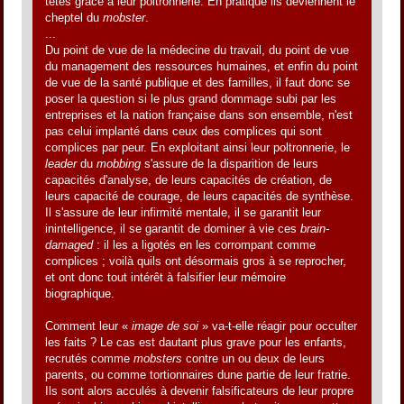
têtes grâce à leur poltronnerie. En pratique ils deviennent le
cheptel du
mobster
.
...
Du point de vue de la médecine du travail, du point de vue
du management des ressources humaines, et enfin du point
de vue de la santé publique et des familles, il faut donc se
poser la question si le plus grand dommage subi par les
entreprises et la nation française dans son ensemble, n'est
pas celui implanté dans ceux des complices qui sont
complices par peur. En exploitant ainsi leur poltronnerie, le
leader
du
mobbing
s'assure de la disparition de leurs
capacités d'analyse, de leurs capacités de création, de
leurs capacité de courage, de leurs capacités de synthèse.
Il s'assure de leur infirmité mentale, il se garantit leur
inintelligence, il se garantit de dominer à vie ces
brain-
damaged
: il les a ligotés en les corrompant comme
complices ; voilà quils ont désormais gros à se reprocher,
et ont donc tout intérêt à falsifier leur mémoire
biographique.
Comment leur «
image de soi
» va-t-elle réagir pour occulter
les faits ? Le cas est dautant plus grave pour les enfants,
recrutés comme
mobsters
contre un ou deux de leurs
parents, ou comme tortionnaires dune partie de leur fratrie.
Ils sont alors acculés à devenir falsificateurs de leur propre