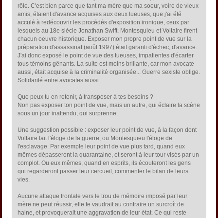
rôle. C'est bien parce que tant ma mère que ma soeur, voire de vieux
amis, étaient d'avance acquises aux deux tueuses, que j'ai été
acculé à redécouvrir les procédés d'exposition ironique, ceux par
lesquels au 18e siècle Jonathan Swift, Montesquieu et Voltaire firent
chacun oeuvre historique. Exposer mon propre point de vue sur la
préparation d'assassinat (août 1997) était garanti d'échec, d'avance.
J'ai donc exposé le point de vue des tueuses, impatientes d'écarter
tous témoins gênants. La suite est moins brillante, car mon avocate
aussi, était acquise à la criminalité organisée... Guerre sexiste oblige.
Solidarité entre avocates aussi.
Que peux tu en retenir, à transposer à tes besoins ?
Non pas exposer ton point de vue, mais un autre, qui éclaire la scène
sous un jour inattendu, qui surprenne.
Une suggestion possible : exposer leur point de vue, à la façon dont
Voltaire fait l'éloge de la guerre, ou Montesquieu l'éloge de
l'esclavage. Par exemple leur point de vue plus tard, quand eux
mêmes dépasseront la quarantaine, et seront à leur tour visés par un
complot. Ou eux mêmes, quand en esprits, ils écouteront les gens
qui regarderont passer leur cercueil, commenter le bilan de leurs
vies.
Aucune attaque frontale vers le trou de mémoire imposé par leur
mère ne peut réussir, elle te vaudrait au contraire un surcroît de
haine, et provoquerait une aggravation de leur état. Ce qui reste