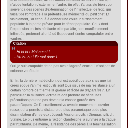
n'ait de tentation d'exterminer l'autre. En effet, j'ai assisté bien trop
souvent à des scènes d'extermination de l'intellectuel de trop, qui
faisait de l'ombrage à la prétentieuse médiocrité du petit chef. Et
visiblement, j'ai échoué à donner une couleur suffisamment
populaire à la partie prévue pour le débat populaire. Ceux dont
l'expression est très hésitante et imparfaite, sont manifestement
intimidés, préfèrent aller là où ils peuvent s'entre-congratuler entre
vautrés :
Citation
- Hi hi hi ! Moi aussi !
- Hu hu hu ! Et moi donc !
Oui, je suis coupable de ne pas avoir flagorné ceux qui n'ont pas de
colonne vertébrale.
Enfin, la dernière malédiction, qui est spécifique aux sites que j'ai
créés et que j'anime, est qu'ils sont tous issus de ma résistance à un
certain nombre de "
Ferme ta gueule et tâche de disparaître !
". En
particulier, la militance victimaire doit prendre de sérieuses
précautions pour ne pas devenir la chasse gardée des
paranoïaques. On l'a cruellement vu avec le mouvement ouvrier
russe, qui a permis la dictature du plus paranoïaque et du plus
dissimulateur d'entre eux : Joseph Vissionarovitch Djougachvili, dit
Staline. Le plus entraîné à l'action clandestine, à survivre à la traque
par l'Okhrana. De même, la résistance des pères à la féminazisation