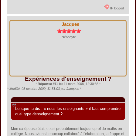
IP logged
Jacques
Néophyte
Expériences d'enseignement ?
*
Réponse #11 le:
11 mars 2008, 12:30:36 *
*
Modifié: 05 octobre 2009, 11:51:03 par Jacques
*
Citation de: rubicon630 le 11 mars 2008, 10:43:28
Lorsque tu dis : « nous les enseignants » il faut comprendre
quel type denseignement ?
Mon ex-épouse était, et est probablement toujours prof de maths en
collège. Nous avions beaucoup collaboré à l'élaboration, la frappe et