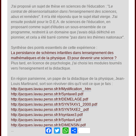
J'ai proposé un sujet de thèse en sciences de l'éducation : "
Le
contrat de désensorialisation dans l'enseignement des sciences,
abus et remèdes
". Il m'a été répondu que le sujet était vierge. J'ai
ensuite postulé pour le D.E.A. de sciences de l'éducation, en
proposant comme sujet d'études un sous-ensemble de ce
programme, restreint à un domaine que j'avais déjà défriché en
pionnier, et cela a été barré comme "
pas dans les thèmes nationaux
".
Synthèse des points essentiels de cette expérience :
La persistance de schèmes infantiles dans lenseignement des
mathématiques et de la physique. Et pour devenir une science ?
Plus tard, en licence de psychologie, j'ai choisi les modules tournés
vers l'enseignement et la didactique.
En région parisienne, un pape de la didactique de la physique, Jean-
Louis Martinand, sort son révolver dès qu'il voit ce que je fais :
http://jacques.lavau.perso.sfr.fr/Mystification_.htm
http://jacques.lavau.perso.sfr.fr/Syntaxe0.pdf
http://jacques.lavau.perso.sfr.fr/DEMELAGE.pdf
http://jacques.lavau.perso.sfr.fr/SYNTAXV1_2000.pdf
http://jacques.lavau.perso.sfr.fr/SYNTAXE2_.pdf
http://jacques.lavau.perso.sfr.fr/syntaxe3.pdf
http://jacques.lavau.perso.sfr.fr/Syntax4.pdf
http://jacques.lavau.perso.sfr.fr/DIMENSIN.pdf
Facebook
Twitter
WhatsApp
Share
...