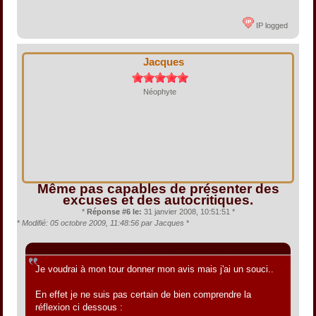
IP logged
Jacques
Néophyte
Même pas capables de présenter des
excuses et des autocritiques.
*
Réponse #6 le:
31 janvier 2008, 10:51:51 *
*
Modifié: 05 octobre 2009, 11:48:56 par Jacques
*
Citation de: rubicon630 le 31 janvier 2008, 09:09:15
Je voudrai à mon tour donner mon avis mais j'ai un souci..
En effet je ne suis pas certain de bien comprendre la
réflexion ci dessous :