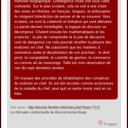
mémoire biographique. Lintelligence chute vite sous cette
contrainte. Sur le plan scolaire, cela se voit à une chute
des notes en Histoire, en français, langues, et philosophie :
ils intègrent linterdiction de penser et de se souvenir. Hors
scolaire, ce sont la créativité et linitiative qui sont détruites.
La parole devient inintelligible, la logique du discours se
décompose. Chutent ensuite les mathématiques et les
sciences : la joie de comprendre et la joie de découvrir,
cest du dangereux car cela pourrait réveiller la jalousie des
mobsters
en chef. Ne subsistent que les matières à
orientation anale et dexploitation de son prochain : le droit
privé, la comptabilité, le contrôle de gestion, le commerce
vu comme art du mensonge. Telle est mon observation de
ces dix-sept dernières années.
On manque des procédés de réhabilitation des complices
du
mobster
en chef. Ils ont été recrutés comme actionneurs
de la maladie du chef, pour quil se sente moins seul en sa
folie.
Voir aussi :
http://deonto-famille.info/index.php?topic=72.0
La thérapie contextuelle de Boszormenyi-Nagy
.
IP logged