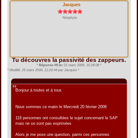
Jacques
Néophyte
Tu découvres la passivité des zappeurs.
*
Réponse #9 le:
01 mars 2008, 10:28:08 *
*
Modifié: 25 mars 2008, 12:20:44 par Jacques
*
Citation de: rubicon630 le 20 février 2008, 08:35:22
Bonjour à toutes et à tous
Nous sommes ce matin le Mercredi 20 février 2008
118 personnes ont consultées le sujet concernant le SAP
mais ne se sont pas exprimées
Alors je me pose une question, parmi ces personnes