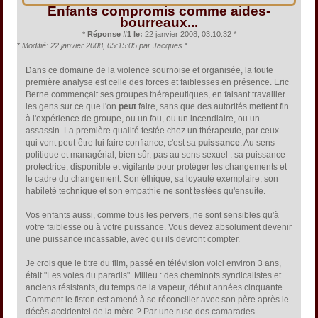
Enfants compromis comme aides-
bourreaux...
*
Réponse #1 le:
22 janvier 2008, 03:10:32 *
*
Modifié: 22 janvier 2008, 05:15:05 par Jacques
*
Dans ce domaine de la violence sournoise et organisée, la toute
première analyse est celle des forces et faiblesses en présence. Eric
Berne commençait ses groupes thérapeutiques, en faisant travailler
les gens sur ce que l'on
peut
faire, sans que des autorités mettent fin
à l'expérience de groupe, ou un fou, ou un incendiaire, ou un
assassin. La première qualité testée chez un thérapeute, par ceux
qui vont peut-être lui faire confiance, c'est sa
puissance
. Au sens
politique et managérial, bien sûr, pas au sens sexuel : sa puissance
protectrice, disponible et vigilante pour protéger les changements et
le cadre du changement. Son éthique, sa loyauté exemplaire, son
habileté technique et son empathie ne sont testées qu'ensuite.
Vos enfants aussi, comme tous les pervers, ne sont sensibles qu'à
votre faiblesse ou à votre puissance. Vous devez absolument devenir
une puissance incassable, avec qui ils devront compter.
Je crois que le titre du film, passé en télévision voici environ 3 ans,
était "Les voies du paradis". Milieu : des cheminots syndicalistes et
anciens résistants, du temps de la vapeur, début années cinquante.
Comment le fiston est amené à se réconcilier avec son père après le
décès accidentel de la mère ? Par une ruse des camarades