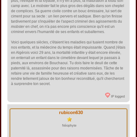
plus, l'éthique et la loyauté, il n'y en a plus, la maturation a foutu son
camp avec. Le
mobster
fait le plus gros des dégâts dans son cheptel
de complices. Sa guerre civile contre un bouc émissaire, lui sert de
ciment pour sa secte : un lien pervers et sadique. Bien qu'on finisse
tardivement par s'inquiéter de l'aspect criminel des agissements du
mobster
en chef, on n'a pas encore pris conscience qu'il est un
criminel envers l'humanité de ses enfants et subalternes.
Voici quelques siècles, c'étaient les maladies qui tuaient nombre de
nos enfants, et la médecine du temps était impuissante. Quand j'étais
en Algérois voici 29 ans, la mortalité infantile y était encore élevée,
on enterrait un enfant dans le cimetière devant lequel je passais à
pieds, aux environs de Bouchaoui. Tu dois faire le deuil de cette
paternité là, assassinée pour des raisons modernisées. Tâche de te
refaire une vie de famille heureuse et créative sans eux, de les
rendre tellement jaloux de ton bonheur reconstitué, qu'il chercheront
à surprendre ton secret.
IP logged
rubicon630
Néophyte